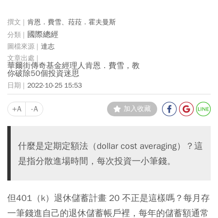
肯恩．費雪、菈菈．霍夫曼斯
國際總經
達志
華爾街傳奇基金經理人肯恩．費雪，教
你破除50個投資迷思
2022-10-25 15:53
+A
-A
加入收藏
什麼是定期定額法（dollar cost averaging）？這
是指分散進場時間，每次投資一小筆錢。
但401（k）退休儲蓄計畫 20 不正是這樣嗎？每月存
一筆錢進自己的退休儲蓄帳戶裡，每年的儲蓄額通常