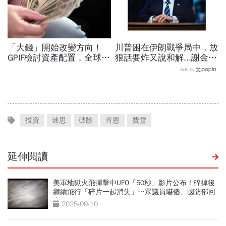
「大錢」開始改變方向！
川普困在伊朗戰爭局中，放
GPIF檢討資產配置，全球資
狠話要炸又說和解...謝金河
金流向恐迎重大變局
揭伊朗權力結構：制度決定
Ads by
一個國家的未來
投資
迷思
破除
肯恩
費雪
延伸閱讀
美軍地獄火飛彈擊中UFO「50秒」影片公布！碎掉後
繼續飛行「碎片一起消失」…眾議員嚇傻、國防部回
應
2025-09-10