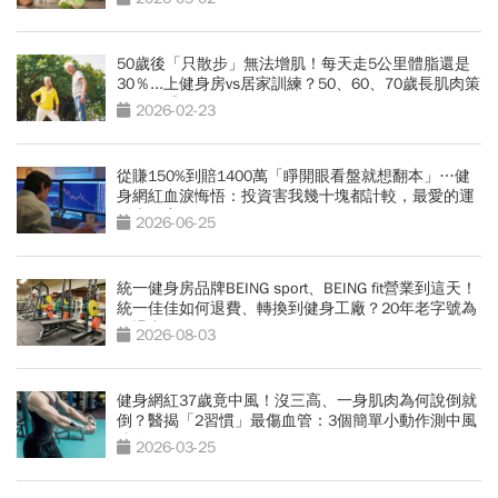
50歲後「只散步」無法增肌！每天走5公里體脂還是
30％...上健身房vs居家訓練？50、60、70歲長肌肉策
略一次看
2026-02-23
從賺150%到賠1400萬「睜開眼看盤就想翻本」…健
身網紅血淚悔悟：投資害我幾十塊都計較，最愛的運
動也放棄
2026-06-25
統一健身房品牌BEING sport、BEING fit營業到這天！
統一佳佳如何退費、轉換到健身工廠？20年老字號為
何退出
2026-08-03
健身網紅37歲竟中風！沒三高、一身肌肉為何說倒就
倒？醫揭「2習慣」最傷血管：3個簡單小動作測中風
跡象
2026-03-25