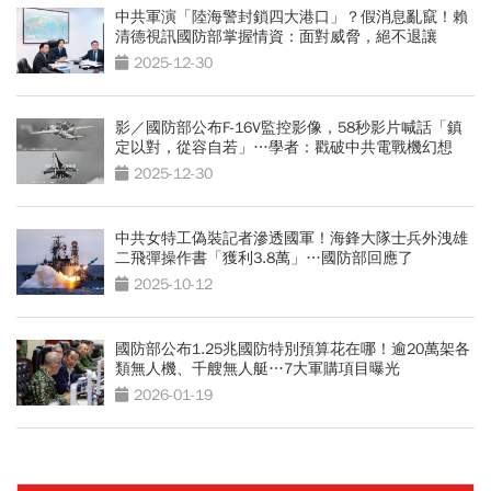
中共軍演「陸海警封鎖四大港口」？假消息亂竄！賴
清德視訊國防部掌握情資：面對威脅，絕不退讓
2025-12-30
影／國防部公布F-16V監控影像，58秒影片喊話「鎮
定以對，從容自若」…學者：戳破中共電戰機幻想
2025-12-30
中共女特工偽裝記者滲透國軍！海鋒大隊士兵外洩雄
二飛彈操作書「獲利3.8萬」…國防部回應了
2025-10-12
國防部公布1.25兆國防特別預算花在哪！逾20萬架各
類無人機、千艘無人艇…7大軍購項目曝光
2026-01-19