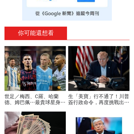
你可能還想看
世足／梅西、C羅、哈蘭
生「美寶」行不通了！川普
德、姆巴佩…最貴球星身價
簽行政命令，再度挑戰出生
73億！選手排行出爐，法
公民權、打擊生育旅遊：不
國560億是墊底球隊77倍
允許花錢買進美國的資格