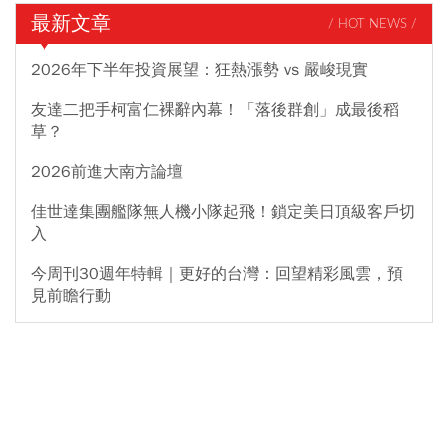
最新文章
/ HOT NEWS /
2026年下半年投資展望：狂熱漲勢 vs 嚴峻現實
友達二把手柯富仁裸辭內幕！「落後群創」成最後稻
草？
2026前進大南方論壇
佳世達集團艦隊無人機小隊起飛！鎖定美日頂級客戶切
入
今周刊30週年特輯｜更好的台灣：回望精彩風雲，預
見前瞻行動