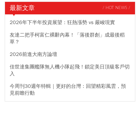
最新文章
/ HOT NEWS /
2026年下半年投資展望：狂熱漲勢 vs 嚴峻現實
友達二把手柯富仁裸辭內幕！「落後群創」成最後稻
草？
2026前進大南方論壇
佳世達集團艦隊無人機小隊起飛！鎖定美日頂級客戶切
入
今周刊30週年特輯｜更好的台灣：回望精彩風雲，預
見前瞻行動