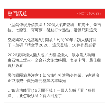
熱門話題
/ HOT STORIES /
巨型鋼彈現身信義區！20個人氣IP登場，航海王、哥吉
拉、七龍珠、寶可夢…盤點打卡熱點，活動只到這天
空總國家文化基地8月開放！封閉90年古蹟大樓打開
了…加碼「晴空季2026」這天登場，16件作品必看
2026夏季煙火懶人包／大稻埕煙火、淡水漁人碼頭、
東石海上煙火…全台花火施放時間、表演卡司、最佳觀
賞點必看
暑假跟團旅遊注意！知名旅行社遭勒令停業、9家遭廢
止或撤照…觀光署完整黑名單曝光
LINE這功能置頂5天關不掉！一票人苦喊「看了很煩
躁」，要怎麼移除？官方回應了