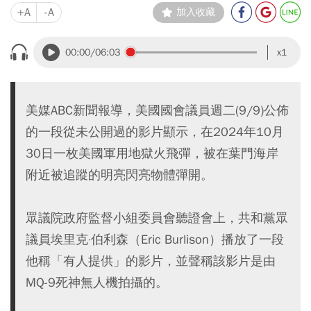
+A
-A
加入收藏
00:00
/06:03
x1
美媒ABC新聞報導，美國國會議員週二(9/9)公佈
的一段從未公開過的影片顯示，在2024年10月
30日一枚美國軍用地獄火飛彈，被在葉門海岸
附近被追蹤的明亮閃亮物體彈開。
眾議院政府監督小組委員會聽證會上，共和黨眾
議員埃里克·伯利森（Eric Burlison）播放了一段
他稱「有人提供」的影片，並聲稱該影片是由
MQ-9死神無人機拍攝的。