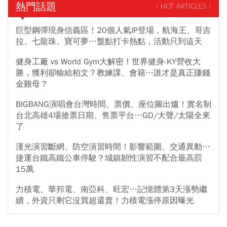
熱門話題
/ HOT ARTICLES /
巨型鋼彈現身信義區！20個人氣IP登場，航海王、哥吉
拉、七龍珠、寶可夢…盤點打卡熱點，活動只到這天
健身工廠 vs World Gym大解密！世界健身-KY營收大
勝，獲利卻輸給柏文？教練課、會籍…誰才是真正賺錢
金雞母？
BIGBANG演唱會台灣時間、票價、座位圖出爐！實名制
台北高雄4場搶票日期、售票平台…GD/大聲/太陽全來
了
漢光演習斷網、防空演習時間！影響範圍、交通異動…
捷運台鐵高鐵公車停駛？城鎮韌性演習不配合最高罰
15萬
力積電、華邦電、南亞科、旺宏…記憶體第3天漲勢繼
續，外資只剩它沒買超還賣！力積電漲停原因曝光