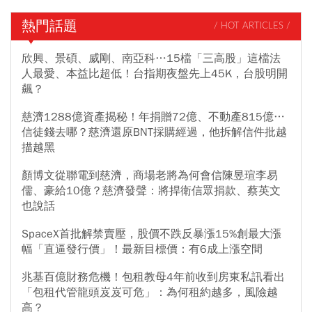
熱門話題
/ HOT ARTICLES /
欣興、景碩、威剛、南亞科…15檔「三高股」這檔法
人最愛、本益比超低！台指期夜盤先上45K，台股明開
飆？
慈濟1288億資產揭秘！年捐贈72億、不動產815億…
信徒錢去哪？慈濟還原BNT採購經過，他拆解信件批越
描越黑
顏博文從聯電到慈濟，商場老將為何會信陳昱瑄李易
儒、豪給10億？慈濟發聲：將捍衛信眾捐款、蔡英文
也說話
SpaceX首批解禁賣壓，股價不跌反暴漲15%創最大漲
幅「直逼發行價」！最新目標價：有6成上漲空間
兆基百億財務危機！包租教母4年前收到房東私訊看出
「包租代管龍頭岌岌可危」：為何租約越多，風險越
高？