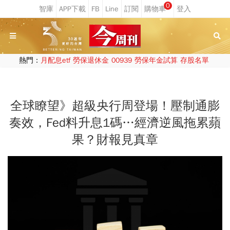
0
熱門：
月配息etf
勞保退休金
00939
勞保年金試算
存股名單
全球瞭望》超級央行周登場！壓制通膨
奏效，Fed料升息1碼…經濟逆風拖累蘋
果？財報見真章