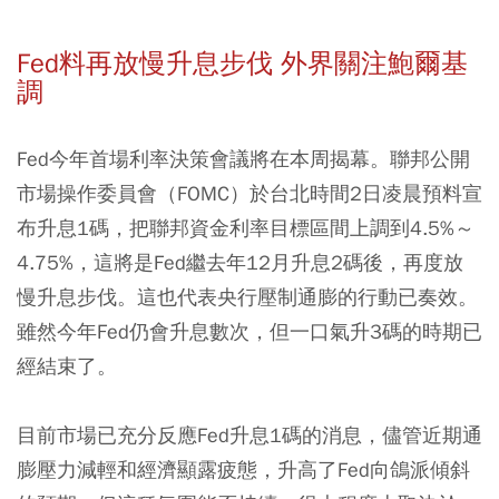
Fed料再放慢升息步伐 外界關注鮑爾基
調
Fed今年首場利率決策會議將在本周揭幕。聯邦公開
市場操作委員會（FOMC）於台北時間2日凌晨預料宣
布升息1碼，把聯邦資金利率目標區間上調到4.5%～
4.75%，這將是Fed繼去年12月升息2碼後，再度放
慢升息步伐。這也代表央行壓制通膨的行動已奏效。
雖然今年Fed仍會升息數次，但一口氣升3碼的時期已
經結束了。
目前市場已充分反應Fed升息1碼的消息，儘管近期通
膨壓力減輕和經濟顯露疲態，升高了Fed向鴿派傾斜