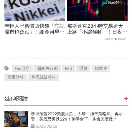
年輕人已習慣賺快錢「忘記
那斯達克23小時交易這天
股市也會跌」！謝金河早一
上路「不讓你睡」！日夜盤
步示警南韓個股槓桿ETF會
時間、新舊制差異…圈內人
Ads by
出事：根本把投資人丟火坑
喊：下單前注意一風險
Fed升息
超級央行周
Fed
通膨
聯準會
蘋果財報
美國就業報告
延伸閱讀
曾神預言2022美股大跌，大摩「神準策略師」再示
警：美股恐再跌22%！聯準會下一步會怎麼做？
2023-01-18