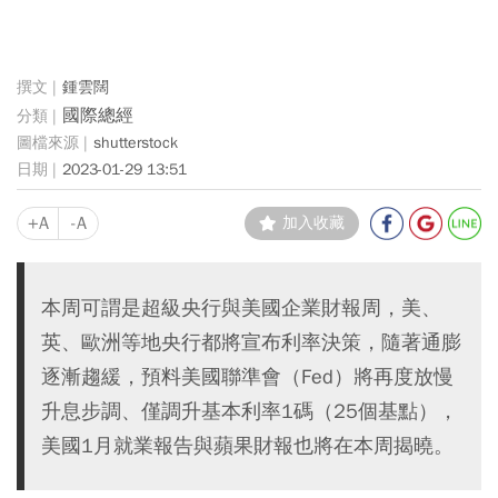
鍾雲闊
國際總經
shutterstock
2023-01-29 13:51
+A
-A
加入收藏
本周可謂是超級央行與美國企業財報周，美、
英、歐洲等地央行都將宣布利率決策，隨著通膨
逐漸趨緩，預料美國聯準會（Fed）將再度放慢
升息步調、僅調升基本利率1碼（25個基點），
美國1月就業報告與蘋果財報也將在本周揭曉。