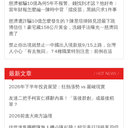
慈濟被騙10億為何5年不報警、錢找到才認？他好奇：
當年財報怎麼編…陳時中背「擋疫苗」黑鍋只求1件事
慈濟遭詐騙10億怎麼發生的？陳昱瑄律師見證嚴下跪
博信任！豪宅藏158公斤黃金，洗錢手法曝光…慈濟回
應了
禁止你出境就禁止…中國出入境新規9/15上路，台灣
人小心「有去無回」？4種職業特別注意：前例在這
最新文章
/ HOT NEWS /
2026年下半年投資展望：狂熱漲勢 vs 嚴峻現實
友達二把手柯富仁裸辭內幕！「落後群創」成最後稻
草？
2026前進大南方論壇
佳世達集團艦隊無人機小隊起飛！鎖定美日頂級客戶切