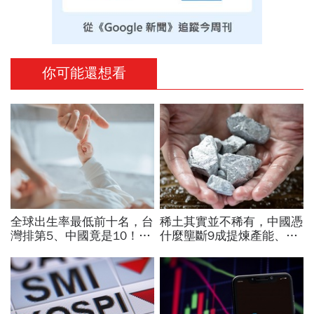
你可能還想看
全球出生率最低前十名，台
稀土其實並不稀有，中國憑
灣排第5、中國竟是10！亞
什麼壟斷9成提煉產能、掐
洲4國入榜「無聲危機」，
住川普脖子？洪財隆解析：
經濟壓力成天然避孕藥？
美中角力下，台灣最該擔心
的事