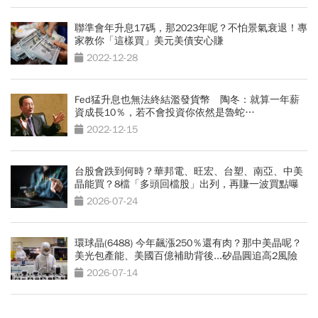
聯準會年升息17碼，那2023年呢？不怕景氣衰退！專
家教你「這樣買」美元美債安心賺
2022-12-28
Fed猛升息也無法終結濫發貨幣 陶冬：就算一年薪
資成長10％，若不會投資你依然是魯蛇…
2022-12-15
台股會跌到何時？華邦電、旺宏、台塑、南亞、中美
晶能買？8檔「多頭回檔股」出列，再賺一波買點曝
光
2026-07-24
環球晶(6488) 今年飆漲250％還有肉？那中美晶呢？
美光包產能、美國百億補助背後...矽晶圓追高2風險
2026-07-14