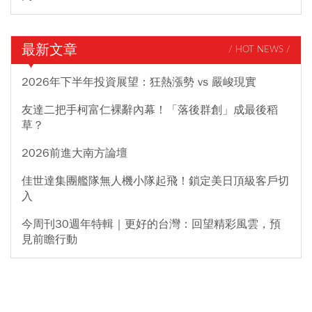
最新文章
/ HOT NEWS /
2026年下半年投資展望：狂熱漲勢 vs 嚴峻現實
友達二把手柯富仁裸辭內幕！「落後群創」成最後稻
草？
2026前進大南方論壇
佳世達集團艦隊無人機小隊起飛！鎖定美日頂級客戶切
入
今周刊30週年特輯｜更好的台灣：回望精彩風雲，預
見前瞻行動