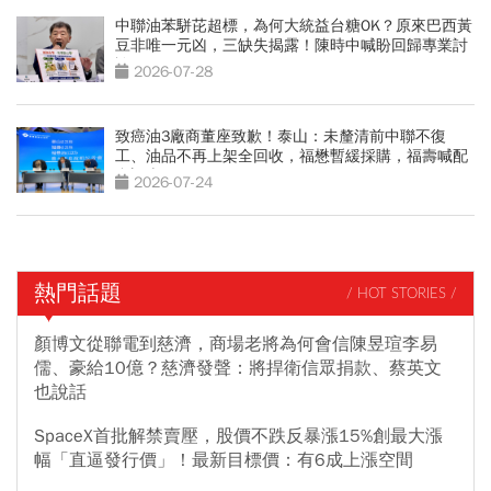
中聯油苯駢芘超標，為何大統益台糖OK？原來巴西黃
豆非唯一元凶，三缺失揭露！陳時中喊盼回歸專業討
論
2026-07-28
致癌油3廠商董座致歉！泰山：未釐清前中聯不復
工、油品不再上架全回收，福懋暫緩採購，福壽喊配
合調查
2026-07-24
熱門話題
/ HOT STORIES /
顏博文從聯電到慈濟，商場老將為何會信陳昱瑄李易
儒、豪給10億？慈濟發聲：將捍衛信眾捐款、蔡英文
也說話
SpaceX首批解禁賣壓，股價不跌反暴漲15%創最大漲
幅「直逼發行價」！最新目標價：有6成上漲空間