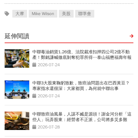
大摩
Mike Wilson
美股
聯準會
延伸閱讀
中聯毒油銷貨1.26億、法院裁准扣押四公司2億不動
產！鄭銘謙喊徹底剝奪犯罪所得…泰山福懋福壽年報
一窺水多深
2026-07-24
中聯3大股東鞠躬致歉，致癌油問題出在巴西黃豆？
專家指水還很深：大家都買，為何就中聯出事
2026-07-24
中聯致癌油風暴，人謀不臧是源頭！謝金河分析「這
些人」玩弄股東：經營者不正派，公司將多災多難
2026-07-28