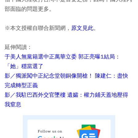
部面臨的問題更多。
※本文授權自聯合新聞網，
原文見此
。
延伸閱讀：
于美人無黨籍選中正萬華立委 郭正亮曝1結局：
「她」穩當選了
影／獨派闖中正紀念堂朝銅像開槍！ 陳建仁：盡快
完成轉型正義
影／我駐巴西外交官墜樓 遺孀：權力鋪天蓋地壓得
我窒息