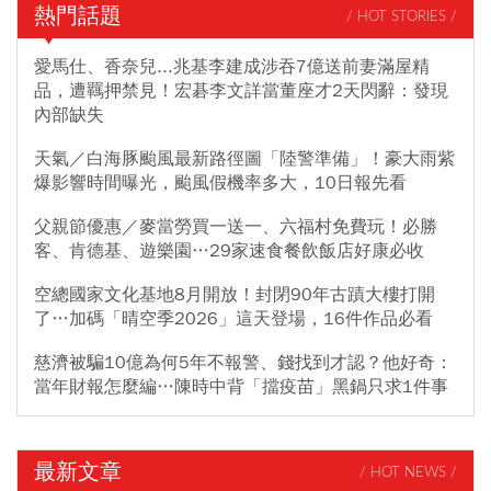
熱門話題
/ HOT STORIES /
愛馬仕、香奈兒...兆基李建成涉吞7億送前妻滿屋精
品，遭羈押禁見！宏碁李文詳當董座才2天閃辭：發現
內部缺失
天氣／白海豚颱風最新路徑圖「陸警準備」！豪大雨紫
爆影響時間曝光，颱風假機率多大，10日報先看
父親節優惠／麥當勞買一送一、六福村免費玩！必勝
客、肯德基、遊樂園…29家速食餐飲飯店好康必收
空總國家文化基地8月開放！封閉90年古蹟大樓打開
了…加碼「晴空季2026」這天登場，16件作品必看
慈濟被騙10億為何5年不報警、錢找到才認？他好奇：
當年財報怎麼編…陳時中背「擋疫苗」黑鍋只求1件事
最新文章
/ HOT NEWS /