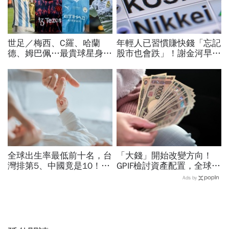
世足／梅西、C羅、哈蘭
年輕人已習慣賺快錢「忘記
德、姆巴佩…最貴球星身價
股市也會跌」！謝金河早一
73億！選手排行出爐，法
步示警南韓個股槓桿ETF會
國560億是墊底球隊77倍
出事：根本把投資人丟火坑
全球出生率最低前十名，台
「大錢」開始改變方向！
灣排第5、中國竟是10！亞
GPIF檢討資產配置，全球資
洲4國入榜「無聲危機」，
金流向恐迎重大變局
Ads by
經濟壓力成天然避孕藥？