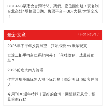
BIGBANG演唱會台灣時間、票價、座位圖出爐！實名制
台北高雄4場搶票日期、售票平台…GD/大聲/太陽全來
了
最新文章
/ HOT NEWS /
2026年下半年投資展望：狂熱漲勢 vs 嚴峻現實
友達二把手柯富仁裸辭內幕！「落後群創」成最後稻
草？
2026前進大南方論壇
佳世達集團艦隊無人機小隊起飛！鎖定美日頂級客戶切
入
今周刊30週年特輯｜更好的台灣：回望精彩風雲，預
見前瞻行動