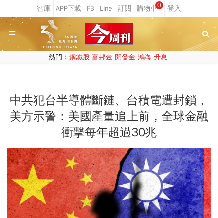
0
熱門：
鋼鐵股
富邦金
開發金
鴻海
升息
中共犯台半導體斷鏈、台積電遭封鎖，
美方示警：美國產量追上前，全球金融
衝擊每年超過30兆