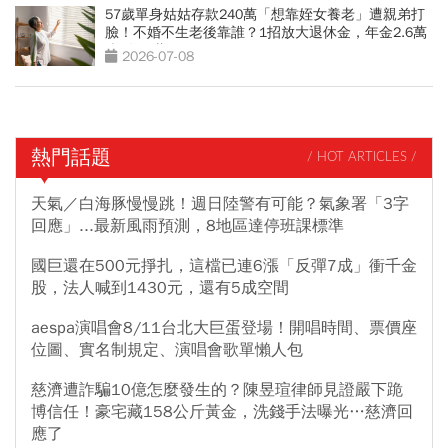
57歲單身姑姑存款240萬「想靠姪女養老」遭親弟打
臉！不婚不生老後靠誰？1招放大退休金，年金2.6萬
滾到3.7萬
2026-07-08
熱門話題
/ HOT ARTICLES /
天氣／白海豚慢慢跳！週日陸警有可能？氣象署「3字
回應」...最新風雨預測，8地區達停班課標準
國巨還在500元掙扎，這檔已連6漲「反彈7成」衝千金
股，法人喊到1430元，還有5成空間
aespa演唱會8/11台北大巨蛋登場！開唱時間、票價座
位圖、實名制規定、演唱會歌單懶人包
慈濟遭詐騙10億怎麼發生的？陳昱瑄律師見證嚴下跪
博信任！豪宅藏158公斤黃金，洗錢手法曝光…慈濟回
應了