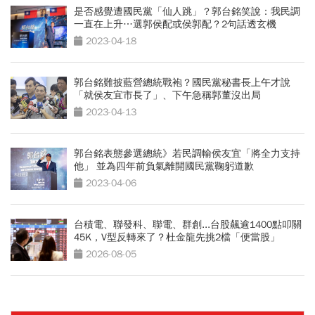
是否感覺遭國民黨「仙人跳」？郭台銘笑說：我民調
一直在上升…選郭侯配或侯郭配？2句話透玄機
2023-04-18
郭台銘難披藍營總統戰袍？國民黨秘書長上午才說
「就侯友宜市長了」、下午急稱郭董沒出局
2023-04-13
郭台銘表態參選總統》若民調輸侯友宜「將全力支持
他」 並為四年前負氣離開國民黨鞠躬道歉
2023-04-06
台積電、聯發科、聯電、群創...台股飆逾1400點叩關
45K，V型反轉來了？杜金龍先挑2檔「便當股」
2026-08-05