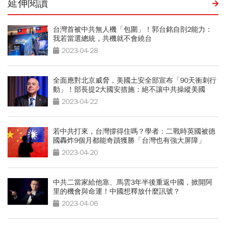
延伸閱讀
台灣首被中共無人機「包圍」！郭台銘自剖2能力：
我若當選總統，共機就不會繞台
2023-04-28
全面應對北京威脅，美國土安全部宣布「90天衝刺行
動」！部長提2大國安措施：絕不讓中共操縱美國
2023-04-22
若中共打來，台灣撐得住嗎？學者：二戰時英國被德
國轟炸9個月都能奇蹟獲勝「台灣也有強大屏障」
2023-04-20
中共二當家給他靠、馬雲3年半後重返中國，掀開阿
里的機會與命運！中國想釋放什麼訊號？
2023-04-06