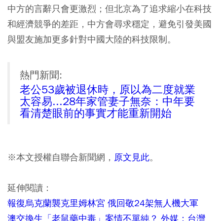
中方的言辭只會更激烈；但北京為了追求縮小在科技
和經濟競爭的差距，中方會尋求穩定，避免引發美國
與盟友施加更多針對中國大陸的科技限制。
熱門新聞:
老公53歲被退休時，原以為二度就業
太容易...28年家管妻子無奈：中年要
看清楚眼前的事實才能重新開始
※本文授權自聯合新聞網，
原文見此
。
延伸閱讀：
報復烏克蘭襲克里姆林宮 俄回敬24架無人機大軍
澳交換生「老鼠藥中毒」案情不單純？ 外媒：台灣