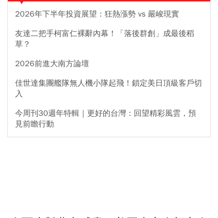
2026年下半年投資展望：狂熱漲勢 vs 嚴峻現實
友達二把手柯富仁裸辭內幕！「落後群創」成最後稻
草？
2026前進大南方論壇
佳世達集團艦隊無人機小隊起飛！鎖定美日頂級客戶切
入
今周刊30週年特輯｜更好的台灣：回望精彩風雲，預
見前瞻行動