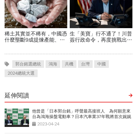
郭台銘選總統
鴻海
共機
台灣
中國
2024總統大選
延伸閱讀
他曾是「日本郭台銘」呼聲最高接班人 為何願意來
台為鴻海操盤電動車？日本汽車業37年戰將首次娓娓
道來
2023-04-24