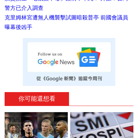
警方已介入調查
克里姆林宮遭無人機襲擊試圖暗殺普亭 前國會議員
曝幕後凶手
你可能還想看