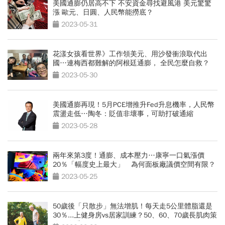
美國通膨仍居高不下 不安資金尋找避風港 美元驚驚
漲 歐元、日圓、人民幣能撈底？
2023-05-31
花漾女孩看世界》工作領美元、用沙發衝浪取代出
國…連梅西都難解的阿根廷通膨， 全民怎麼自救？
2023-05-30
美國通膨再現！5月PCE增推升Fed升息機率，人民幣
震盪走低…陶冬：貶值非壞事，可助打破通縮
2023-05-28
兩年來第3度！通膨、成本壓力…康寧一口氣漲價
20％「幅度史上最大」 為何面板廠議價空間有限？
2023-05-25
50歲後「只散步」無法增肌！每天走5公里體脂還是
30％...上健身房vs居家訓練？50、60、70歲長肌肉策
略一次看