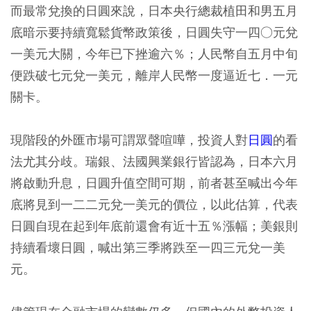
而最常兌換的日圓來說，日本央行總裁植田和男五月
底暗示要持續寬鬆貨幣政策後，日圓失守一四○元兌
一美元大關，今年已下挫逾六％；人民幣自五月中旬
便跌破七元兌一美元，離岸人民幣一度逼近七．一元
關卡。
現階段的外匯市場可謂眾聲喧嘩，投資人對
日圓
的看
法尤其分歧。瑞銀、法國興業銀行皆認為，日本六月
將啟動升息，日圓升值空間可期，前者甚至喊出今年
底將見到一二二元兌一美元的價位，以此估算，代表
日圓自現在起到年底前還會有近十五％漲幅；美銀則
持續看壞日圓，喊出第三季將跌至一四三元兌一美
元。