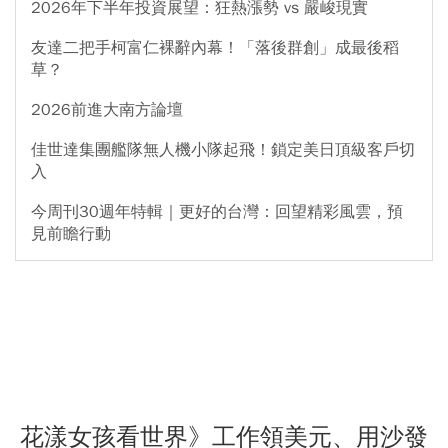
2026年下半年投資展望：狂熱漲勢 vs 嚴峻現實
友達二把手柯富仁裸辭內幕！「落後群創」成最後稻
草？
2026前進大南方論壇
佳世達集團艦隊無人機小隊起飛！鎖定美日頂級客戶切
入
今周刊30週年特輯｜更好的台灣：回望精彩風雲，預
見前瞻行動
花漾女孩看世界》工作領美元、用沙發