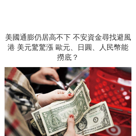
美國通膨仍居高不下 不安資金尋找避風
港 美元驚驚漲 歐元、日圓、人民幣能
撈底？