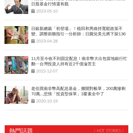
日股基金行情還有戲
2023-05-10
日銀新總裁「初登場」！植田和男維持寬鬆政策不
變、調整前瞻指引…分析師：日圓兌美元將下探136
2023-04-28
11月至今收不到固定配息！南非幣大出包當地銀行忙
翻…台灣投資人持有近2千億淪苦主
2022-12-07
老伯買南非幣高配息基金，攤開對帳單，200萬慘剩
70萬...悲情「投資型保單」3要素全中了
2020-10-19
熱門話題
/ HOT STORIES /