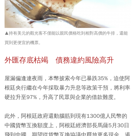
▲持有美元的觀光客不僅能以親民價格吃到相對高價的牛排，還能
買到更便宜的機票。
外匯存底枯竭 債務違約風險高升
屋漏偏逢連夜雨，本幣披索今年已暴跌35%，迫使阿
根廷央行繼在今年採取暴力升息等政策干預，將利率
硬拉升至97%，升高了民眾與企業的借款難度。
此外，阿根廷政府還動腦筋到現有1300億人民幣的
中國貨幣互換額度上，阿根廷經濟部長馬薩5月30日
飛到中國，期望從貨幣互換協議中釋放更多現金，遏