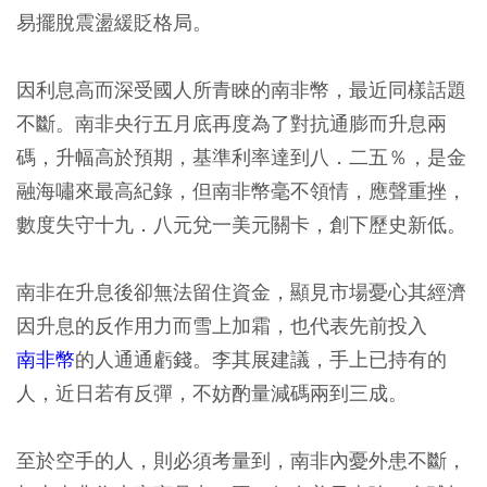
易擺脫震盪緩貶格局。
因利息高而深受國人所青睞的南非幣，最近同樣話題
不斷。南非央行五月底再度為了對抗通膨而升息兩
碼，升幅高於預期，基準利率達到八．二五％，是金
融海嘯來最高紀錄，但南非幣毫不領情，應聲重挫，
數度失守十九．八元兌一美元關卡，創下歷史新低。
南非在升息後卻無法留住資金，顯見市場憂心其經濟
因升息的反作用力而雪上加霜，也代表先前投入
南非幣
的人通通虧錢。李其展建議，手上已持有的
人，近日若有反彈，不妨酌量減碼兩到三成。
至於空手的人，則必須考量到，南非內憂外患不斷，