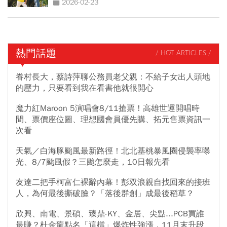
2026-02-23
熱門話題
/ HOT ARTICLES /
眷村長大，蔡詩萍聊公務員老父親：不給子女出人頭地
的壓力，只要看到我在看書他就很開心
魔力紅Maroon 5演唱會8/11搶票！高雄世運開唱時
間、票價座位圖、理想國會員優先購、拓元售票資訊一
次看
天氣／白海豚颱風最新路徑！北北基桃暴風圈侵襲率曝
光、8/7颱風假？三颱怎麼走，10日報先看
友達二把手柯富仁裸辭內幕！彭双浪親自找回來的接班
人，為何最後撕破臉？「落後群創」成最後稻草？
欣興、南電、景碩、臻鼎-KY、金居、尖點...PCB買誰
最賺？杜金龍點名「這檔」爆炸性強漲，11月末升段