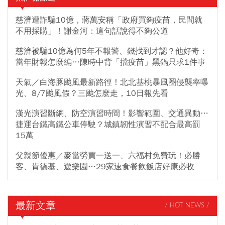
慈濟遭詐騙10億，蔣萬安稱「政府買夠疫苗，民間就
不用採購」！謝金河：這句話說得不夠公道
慈濟被騙10億為何5年不報警、錢找到才認？他好奇：
當年財報怎麼編…陳時中背「擋疫苗」黑鍋只求1件事
天氣／白海豚颱風最新路徑！北北基桃暴風圈侵襲率曝
光、8/7颱風假？三颱怎麼走，10日報先看
漢光演習斷網、防空演習時間！影響範圍、交通異動…
捷運台鐵高鐵公車停駛？城鎮韌性演習不配合最高罰
15萬
父親節優惠／麥當勞買一送一、六福村免費玩！必勝
客、肯德基、遊樂園…29家速食餐飲飯店好康必收
最新文章
/ HOT NEWS /