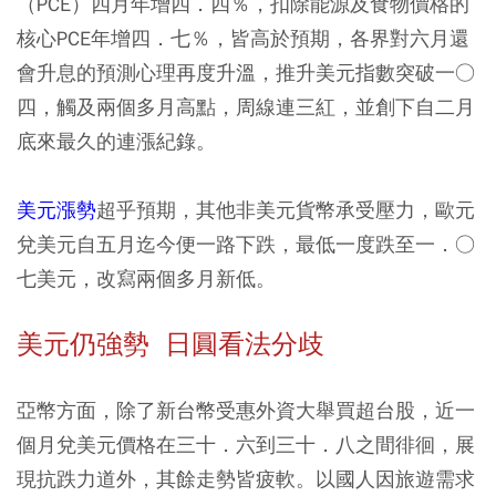
（PCE）四月年增四．四％，扣除能源及食物價格的
核心PCE年增四．七％，皆高於預期，各界對六月還
會升息的預測心理再度升溫，推升美元指數突破一○
四，觸及兩個多月高點，周線連三紅，並創下自二月
底來最久的連漲紀錄。
美元漲勢
超乎預期，其他非美元貨幣承受壓力，歐元
兌美元自五月迄今便一路下跌，最低一度跌至一．○
七美元，改寫兩個多月新低。
美元仍強勢 日圓看法分歧
亞幣方面，除了新台幣受惠外資大舉買超台股，近一
個月兌美元價格在三十．六到三十．八之間徘徊，展
現抗跌力道外，其餘走勢皆疲軟。以國人因旅遊需求