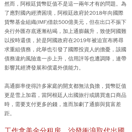
然而，阿根廷貨幣貶值不是這一兩年才有的問題。為
了應對國內經濟困境，阿根廷政府於2018年向國際
貨幣基金組織(IMF)借款500億美元，但在出口不振下
央行外匯存底逐漸枯竭，加上通膨飆升，致使阿國難
以按時還債，於是阿國政府在2019年被迫宣布將尋
求重組債務，此舉也引發了國際投資人的擔憂，該國
債務違約風險進一步上升，信用評等也遭調降，連帶
影響其經濟發展和償還外債能力。
高通膨率使得許多家庭的開支都無法負擔，貨幣貶值
更是雪上加霜，當阿根廷人出國旅行或購買進口商品
時，需要支付更多的錢，進而加劇了通膨與貧富差
距。
工作拿美金分租房 沙發衝浪取代出國