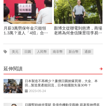
美元
日圓
人民幣
南非幣
新台幣
通膨
延伸閱讀
日本製造不再稀少？廉價日圓掀爆買潮，大金、本
田...製造業產能回流，日本能擺脫失落30年？
2023-05-24
日圓暫時維持寬鬆 美債危機動見觀瞻 跟著股神撈底