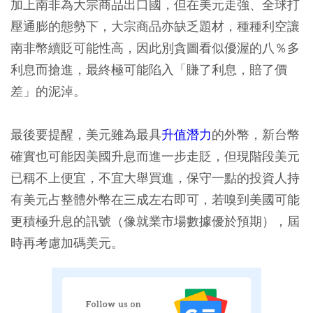
加上南非為大宗商品出口國，但在美元走強、全球打
壓通膨的態勢下，大宗商品亦缺乏題材，種種利空讓
南非幣續貶可能性高，因此別貪圖看似優渥的八％多
利息而搶進，最終極可能陷入「賺了利息，賠了價
差」的泥淖。
最後要提醒，美元雖為最具
升值潛力
的外幣，新台幣
確實也可能因美國升息而進一步走貶，但現階段美元
已稱不上便宜，不宜大舉買進，保守一點的投資人持
有美元占整體外幣在三成左右即可，若嗅到美國可能
更積極升息的訊號（像就業市場數據優於預期），屆
時再考慮加碼美元。