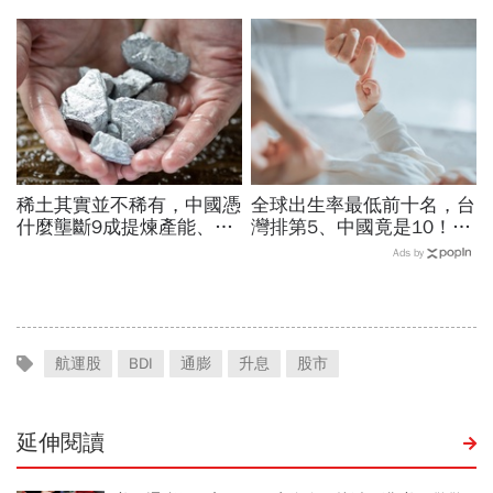
金流向恐迎重大變局
揭伊朗權力結構：制度決定
一個國家的未來
稀土其實並不稀有，中國憑
全球出生率最低前十名，台
什麼壟斷9成提煉產能、掐
灣排第5、中國竟是10！亞
住川普脖子？洪財隆解析：
洲4國入榜「無聲危機」，
Ads by
美中角力下，台灣最該擔心
經濟壓力成天然避孕藥？
的事
航運股
BDI
通膨
升息
股市
延伸閱讀