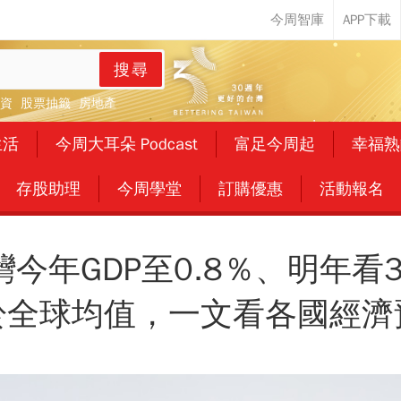
搜尋
資
股票抽籤
房地產
生活
今周大耳朵 Podcast
富足今周起
幸福熟
存股助理
今周學堂
訂購優惠
活動報名
灣今年GDP至0.8％、明年
於全球均值，一文看各國經濟