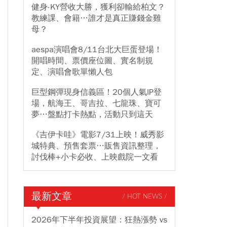
健身-KY營收大勝，獲利卻輸給柏文？
教練課、會籍…誰才是真正賺錢金雞
母？
aespa演唱會8/11台北大巨蛋登場！
開唱時間、票價座位圖、實名制規
定、演唱會歌單懶人包
巨型鋼彈現身信義區！20個人氣IP登
場，航海王、哥吉拉、七龍珠、寶可
夢…盤點打卡熱點，活動只到這天
《吉伊卡哇》電影7/31上映！威秀影
城特典、預售套票…販售資訊整理，
討伐棒+小卡必收、上映戲院一文看
最新文章
/ HOT NEWS /
2026年下半年投資展望：狂熱漲勢 vs