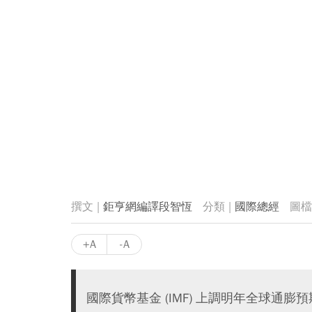
鉅亨網編譯段智恆
國際總經
+A
-A
國際貨幣基金 (IMF) 上調明年全球