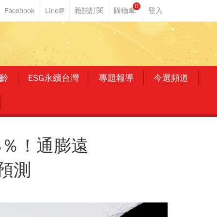
0
齡
ESG永續台灣
專題報導
今選頻道
看3％！通膨遠
預測