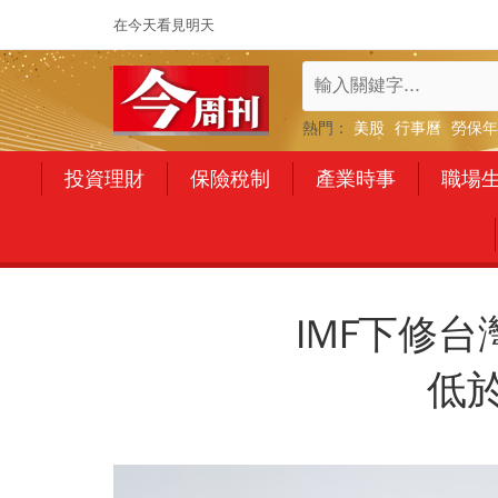
在今天看見明天
熱門：
美股
行事曆
勞保年
投資理財
保險稅制
產業時事
職場
IMF下修台
低