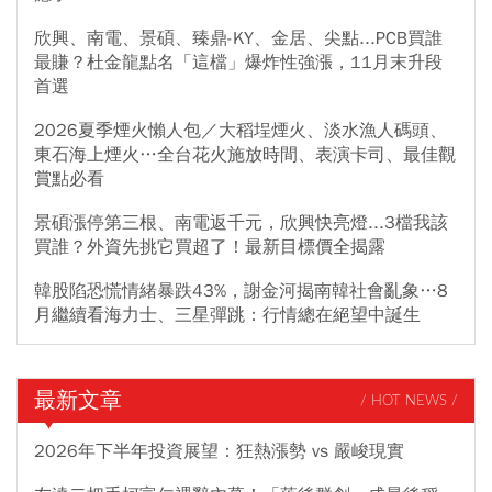
欣興、南電、景碩、臻鼎-KY、金居、尖點...PCB買誰
最賺？杜金龍點名「這檔」爆炸性強漲，11月末升段
首選
2026夏季煙火懶人包／大稻埕煙火、淡水漁人碼頭、
東石海上煙火…全台花火施放時間、表演卡司、最佳觀
賞點必看
景碩漲停第三根、南電返千元，欣興快亮燈...3檔我該
買誰？外資先挑它買超了！最新目標價全揭露
韓股陷恐慌情緒暴跌43%，謝金河揭南韓社會亂象…8
月繼續看海力士、三星彈跳：行情總在絕望中誕生
最新文章
/ HOT NEWS /
2026年下半年投資展望：狂熱漲勢 vs 嚴峻現實