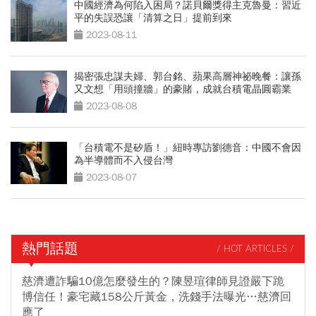
中國經濟為何陷入困局？諾貝爾獎得主克魯曼：習近
平的失誤恐讓「清算之日」提前到來
2023-08-11
揭密張忠謀夫婦、郭台銘、蘋果高層神祕晚餐：讓孫
又文想「用頭撞牆」的豪賭，成就台積電晶圓霸業
2023-08-08
「台積電不是矽盾！」紐時專訪劉德音：中國不會因
為半導體而不入侵台灣
2023-08-07
熱門話題
/ HOT ARTICLES /
慈濟遭詐騙10億怎麼發生的？陳昱瑄律師見證嚴下跪
博信任！豪宅藏158公斤黃金，洗錢手法曝光…慈濟回
應了