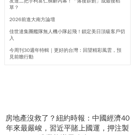
友達二把手柯富仁裸辭內幕！「落後群創」成最後稻
草？
2026前進大南方論壇
佳世達集團艦隊無人機小隊起飛！鎖定美日頂級客戶切
入
今周刊30週年特輯｜更好的台灣：回望精彩風雲，預
見前瞻行動
房地產沒救了？紐約時報：中國經濟40
年來最嚴峻，習近平賭上國運，押注製