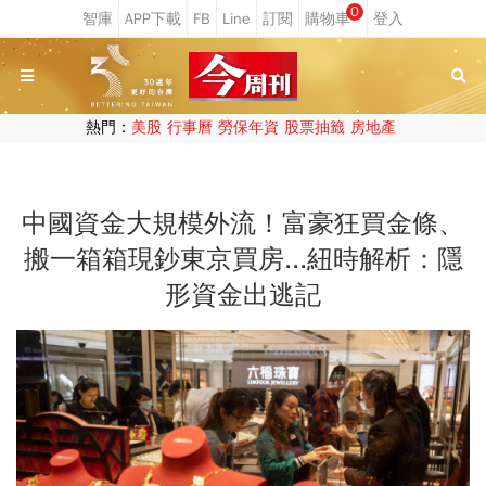
0
熱門：
美股
行事曆
勞保年資
股票抽籤
房地產
中國資金大規模外流！富豪狂買金條、
搬一箱箱現鈔東京買房...紐時解析：隱
形資金出逃記