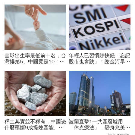
全球出生率最低前十名，台
年輕人已習慣賺快錢「忘記
灣排第5、中國竟是10！亞
股市也會跌」！謝金河早一
洲4國入榜「無聲危機」，
步示警南韓個股槓桿ETF會
經濟壓力成天然避孕藥？
出事：根本把投資人丟火坑
稀土其實並不稀有，中國憑
波蘭直擊1—共產廢墟用
什麼壟斷9成提煉產能、掐
「休克療法」，變身兆美元
住川普脖子？洪財隆解析：
經濟體！「野牛瀕死」如何
Ads by