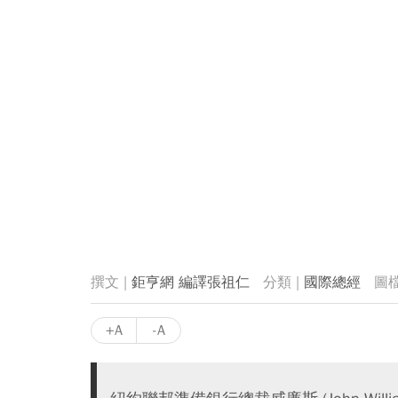
鉅亨網 編譯張祖仁
國際總經
+A
-A