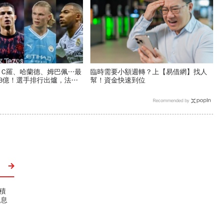
、C羅、哈蘭德、姆巴佩…最
臨時需要小額週轉？上【易借網】找人
3億！選手排行出爐，法國
幫！資金快速到位
球隊77倍
Recommended by
積
降息