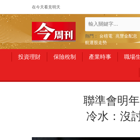
在今天看見明天
熱門：
台積電
兆豐金配息
航運股走勢
投資理財
保險稅制
產業時事
職場
聯準會明年
冷水：沒