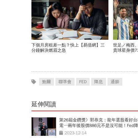
下個月房租差一點？快上【易借網】三
世足／梅西
分鐘解決燃眉之急
貴球星身價7
560億是墊底
鮑爾
聯準會
FED
降息
通膨
延伸閱讀
第26屆金鑽獎》郭恭克：龍年選股看好台
電…兩年後股價886元不是沒可能！Fed
「落在第二季」
2023-12-14