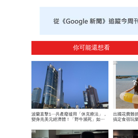
你可能還想看
PR
波蘭直擊1—共產廢墟用「休克療法」，
出國花費難
變身兆美元經濟體！「野牛瀕死」如何
搞定食宿玩
花30年重新養活餵壯
PR