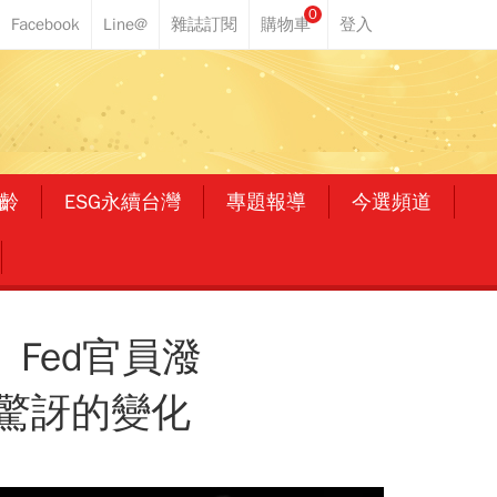
0
齡
ESG永續台灣
專題報導
今選頻道
Fed官員潑
驚訝的變化