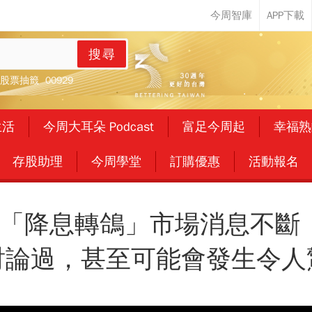
搜尋
股票抽籤
00929
生活
今周大耳朵 Podcast
富足今周起
幸福熟
存股助理
今周學堂
訂購優惠
活動報名
「降息轉鴿」市場消息不斷 
討論過，甚至可能會發生令人