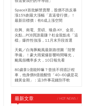
很需要我們的半導體」
SpaceX首批解禁賣壓，股價不跌反暴
漲15%創最大漲幅「直逼發行價」！
最新目標價：有6成上漲空間
欣興、南電、景碩、臻鼎-KY、金居、
尖點...PCB買誰最賺？杜金龍點名「這
檔」爆炸性強漲，11月末升段首選
天氣／白海豚颱風最新路徑圖「陸警
準備」！豪大雨紫爆影響時間曝光，
颱風假機率多大，10日報先看
80歲拿1億能幹嘛？曾捨不得搭計程
車，他身價8億後醒悟「40~60歲是花
錢黃金期」：這3件事花錢別手軟
最新文章
/ HOT NEWS /