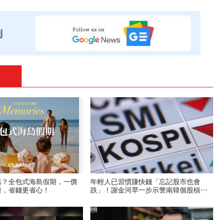
抓？全包式海島假期，一價
年輕人已習慣賺快錢「忘記股市也會
樂，省錢更省心！
跌」！謝金河早一步示警南韓個股槓桿
ETF會出事：根本把投資人丟火坑
PR