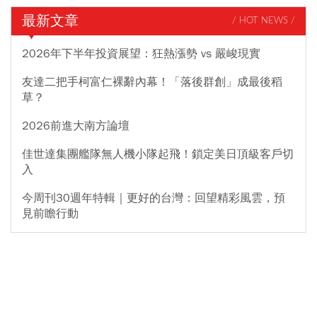
最新文章
/ HOT NEWS /
2026年下半年投資展望：狂熱漲勢 vs 嚴峻現實
友達二把手柯富仁裸辭內幕！「落後群創」成最後稻
草？
2026前進大南方論壇
佳世達集團艦隊無人機小隊起飛！鎖定美日頂級客戶切
入
今周刊30週年特輯｜更好的台灣：回望精彩風雲，預
見前瞻行動