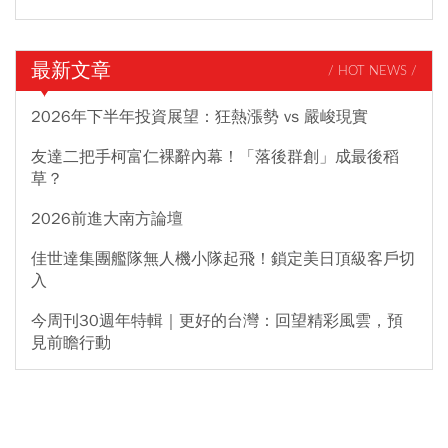
最新文章
/ HOT NEWS /
2026年下半年投資展望：狂熱漲勢 vs 嚴峻現實
友達二把手柯富仁裸辭內幕！「落後群創」成最後稻
草？
2026前進大南方論壇
佳世達集團艦隊無人機小隊起飛！鎖定美日頂級客戶切
入
今周刊30週年特輯｜更好的台灣：回望精彩風雲，預
見前瞻行動