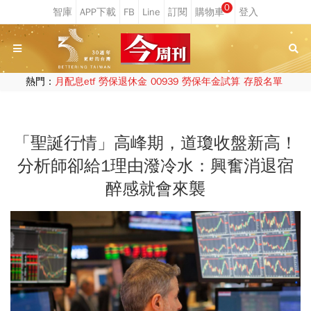
0
熱門：
月配息etf
勞保退休金
00939
勞保年金試算
存股名單
「聖誕行情」高峰期，道瓊收盤新高！
分析師卻給1理由潑冷水：興奮消退宿
醉感就會來襲