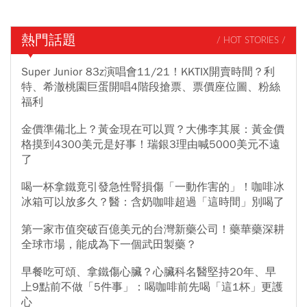
熱門話題
/ HOT STORIES /
Super Junior 83z演唱會11/21！KKTIX開賣時間？利
特、希澈桃園巨蛋開唱4階段搶票、票價座位圖、粉絲
福利
金價準備北上？黃金現在可以買？大佛李其展：黃金價
格摸到4300美元是好事！瑞銀3理由喊5000美元不遠
了
喝一杯拿鐵竟引發急性腎損傷「一動作害的」！咖啡冰
冰箱可以放多久？醫：含奶咖啡超過「這時間」別喝了
第一家市值突破百億美元的台灣新藥公司！藥華藥深耕
全球市場，能成為下一個武田製藥？
早餐吃可頌、拿鐵傷心臟？心臟科名醫堅持20年、早
上9點前不做「5件事」：喝咖啡前先喝「這1杯」更護
心