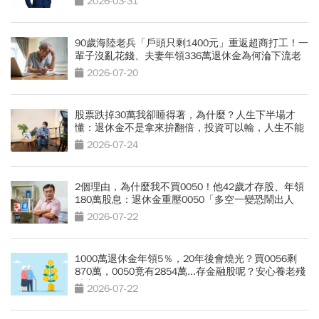
2026-03-31
90歲海陸老兵「戶頭只剩1400元」重返超商打工！一
輩子沒亂花錢、夫妻年領336萬退休金為何淪下流老
人？
2026-07-20
股票跌掉30萬我卻睡得著，為什麼？人生下半場才
懂：退休金不是拿來拚翻倍，投資可以輸，人生不能
賭
2026-07-24
2個理由，為什麼我不買0050！他42歲才存股、年領
180萬股息：退休金重壓0050「多空一變恐鬧出人
命」
2026-07-22
1000萬退休金年領5％，20年後會燒光？買0056剩
870萬，0050竟有2854萬...存金融股呢？安心養老殘
酷真相
2026-07-22