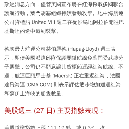
政經消息方面，儘管美國宣布將在紅海採取多國聯合
護航行動，葉門胡塞組織持續發動攻擊。地中海航運
公司貨櫃船 United VIII 週二在從沙烏地阿拉伯開往巴
基斯坦的途中遭到襲擊。
德國最大航運公司赫伯羅德 (Hapag-Lloyd) 週三表
示，即便美國派遣部隊保護關鍵航線免葉門受武裝分
子襲擊，公司仍不願意讓其貨櫃船運經紅海航線。不
過，航運巨頭馬士基 (Maersk) 正在重返紅海，法國
達飛海運 (CMA CGM) 則表示評估逐步增加通過紅海
和蘇伊士海峽的船隻數量。
美股週三 (27 日) 主要指數表現：
美股道瓊指數上漲 111.19 點，或 0.3%，收