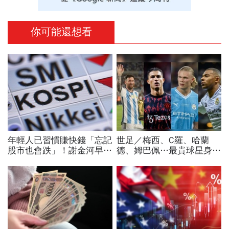
你可能還想看
年輕人已習慣賺快錢「忘記
世足／梅西、C羅、哈蘭
股市也會跌」！謝金河早一
德、姆巴佩…最貴球星身價
步示警南韓個股槓桿ETF會
73億！選手排行出爐，法
出事：根本把投資人丟火坑
國560億是墊底球隊77倍