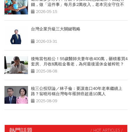
錢，做「這件事」每月多2萬收入，老本完全守住不
用動
2026-05-15
台灣企業升級三大關鍵戰略
2026-03-31
後悔當包租公！55歲醫師夫妻年收400萬，砸積蓄買4
套房、月收8萬租金養老，為何最後退休金被榨乾？
2025-08-08
核三公投辯論／林子倫：要讓進口40年老車繼續上
路？翁曉玲稱台灣每年罹肺癌超過10萬人
2025-08-09
熱門話題
/ HOT ARTICLES /