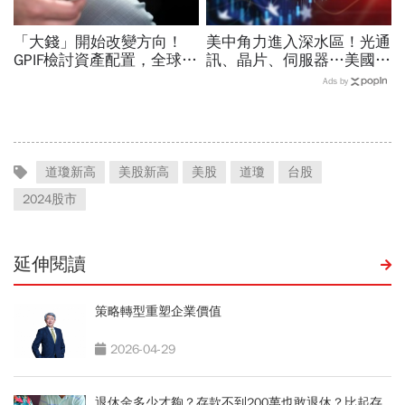
「大錢」開始改變方向！
美中角力進入深水區！光通
GPIF檢討資產配置，全球資
訊、晶片、伺服器…美國制
金流向恐迎重大變局
裁加碼，謝金河示警台灣
Ads by
「這類人」處境危險又困難
道瓊新高
美股新高
美股
道瓊
台股
2024股市
延伸閱讀
策略轉型重塑企業價值
2026-04-29
退休金多少才夠？存款不到200萬也敢退休？比起存