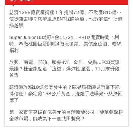
慈濟1288億資產揭秘！年捐贈72億、不動產815億…
信徒錢去哪？慈濟還原BNT採購經過，他拆解信件批越
描越黑
Super Junior 83z演唱會11/21！KKTIX開賣時間？利
特、希澈桃園巨蛋開唱4階段搶票、票價座位圖、粉絲
福利
欣興、南電、景碩、臻鼎-KY、金居、尖點...PCB買誰
最賺？杜金龍點名「這檔」爆炸性強漲，11月末升段
首選
慈濟遭詐騙10億怎麼發生的？陳昱瑄律師見證嚴下跪
博信任！豪宅藏158公斤黃金，洗錢手法曝光…慈濟回
應了
第一家市值突破百億美元的台灣新藥公司！藥華藥深耕
全球市場，能成為下一個武田製藥？