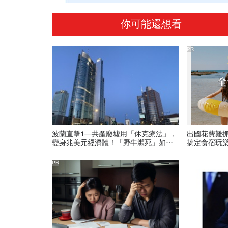
你可能還想看
PR
波蘭直擊1—共產廢墟用「休克療法」，
出國花費難
變身兆美元經濟體！「野牛瀕死」如何
搞定食宿玩
花30年重新養活餵壯
PR