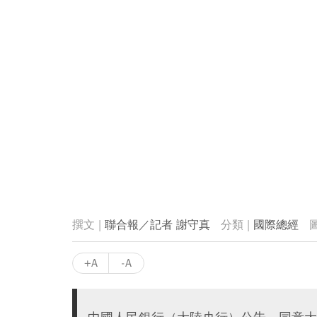
聯合報／記者 謝守真
國際總經
+A
-A