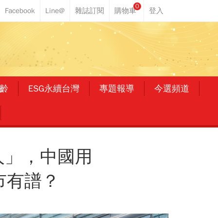
0
齡
ESG永續台灣
專題報導
今選頻道
人」，中國用
市有譜？