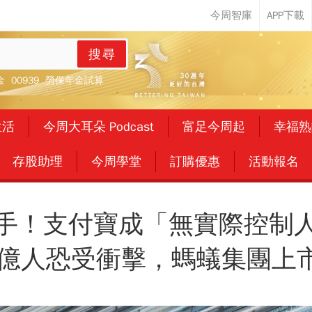
搜尋
金
00939
勞保年金試算
生活
今周大耳朵 Podcast
富足今周起
幸福熟
存股助理
今周學堂
訂購優惠
活動報名
手！支付寶成「無實際控制
0億人恐受衝擊，螞蟻集團上