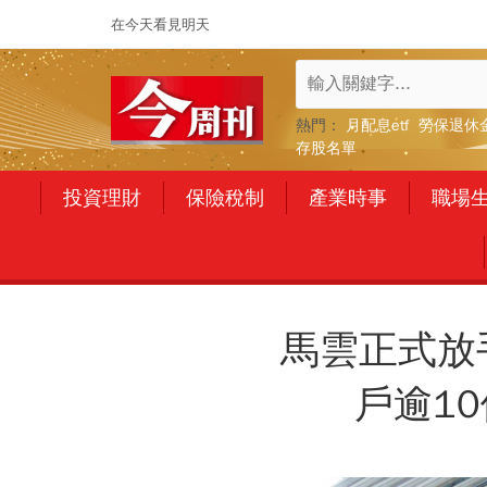
在今天看見明天
熱門：
月配息etf
勞保退休
存股名單
投資理財
保險稅制
產業時事
職場
馬雲正式放
戶逾1