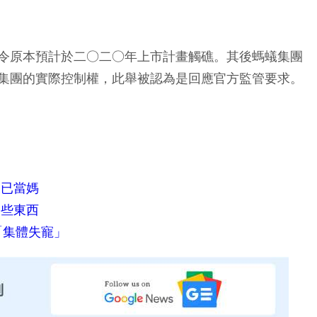
令原本預計於二○二○年上市計畫觸礁。其後螞蟻集團
集團的實際控制權，此舉被認為是回應官方監管要求。
後已當媽
這些東西
塢「集體失寵」