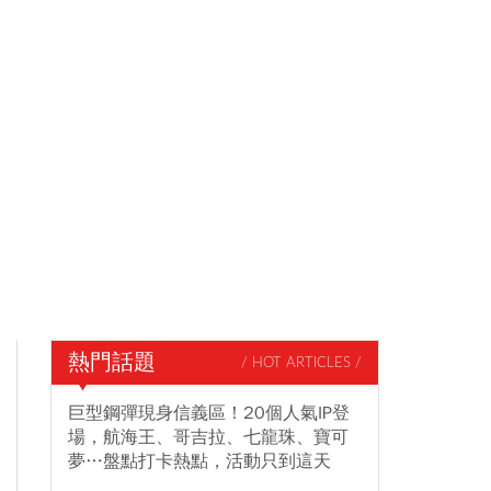
熱門話題
/ HOT ARTICLES /
巨型鋼彈現身信義區！20個人氣IP登
場，航海王、哥吉拉、七龍珠、寶可
夢…盤點打卡熱點，活動只到這天