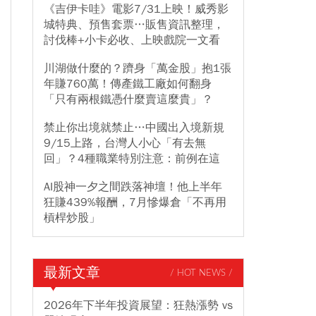
《吉伊卡哇》電影7/31上映！威秀影
城特典、預售套票…販售資訊整理，
討伐棒+小卡必收、上映戲院一文看
川湖做什麼的？躋身「萬金股」抱1張
年賺760萬！傳產鐵工廠如何翻身
「只有兩根鐵憑什麼賣這麼貴」？
禁止你出境就禁止…中國出入境新規
9/15上路，台灣人小心「有去無
回」？4種職業特別注意：前例在這
AI股神一夕之間跌落神壇！他上半年
狂賺439%報酬，7月慘爆倉「不再用
槓桿炒股」
最新文章
/ HOT NEWS /
2026年下半年投資展望：狂熱漲勢 vs