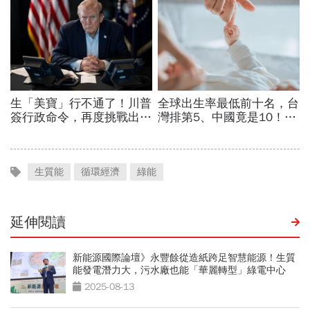
生質能
循環經濟
綠能
延伸閱讀
新能源國際論壇》永豐餘從造紙跨足智慧能源！生質
能發電潛力大，污水廠也能「華麗轉型」綠電中心
2025-08-13