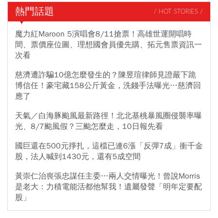
熱門話題
/ HOT STORIES /
魔力紅Maroon 5演唱會8/11搶票！高雄世運開唱時
間、票價座位圖、理想國會員優先購、拓元售票資訊一
次看
慈濟遭詐騙10億怎麼發生的？陳昱瑄律師見證嚴下跪
博信任！豪宅藏158公斤黃金，洗錢手法曝光…慈濟回
應了
天氣／白海豚颱風最新路徑！北北基桃暴風圈侵襲率曝
光、8/7颱風假？三颱怎麼走，10日報先看
國巨還在500元掙扎，這檔已連6漲「反彈7成」衝千金
股，法人喊到1430元，還有5成空間
黃崇仁治喪張忠謀任主委…兩人交情曝光！曾說Morris
是老大：力積電能活都他幫我！遺屬發聲「明年定要配
股」