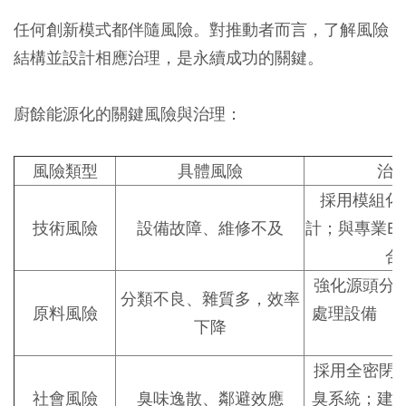
任何創新模式都伴隨風險。對推動者而言，了解風險
結構並設計相應治理，是永續成功的關鍵。
廚餘能源化的關鍵風險與治理
：
風險類型
具體風險
治
採用
模組化
技術風險
設備故障、維修不及
計
；與專業E
合
強化
源頭分
分類不良、雜質多，效率
原料風險
處理設備
的
下降
採用
全密閉
社會風險
臭味逸散、鄰避效應
臭系統
；建