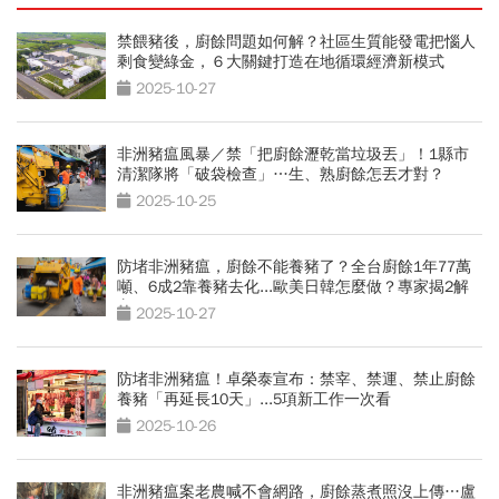
禁餵豬後，廚餘問題如何解？社區生質能發電把惱人
剩食變綠金，６大關鍵打造在地循環經濟新模式
2025-10-27
非洲豬瘟風暴／禁「把廚餘瀝乾當垃圾丟」！1縣市
清潔隊將「破袋檢查」…生、熟廚餘怎丟才對？
2025-10-25
防堵非洲豬瘟，廚餘不能養豬了？全台廚餘1年77萬
噸、6成2靠養豬去化...歐美日韓怎麼做？專家揭2解
方
2025-10-27
防堵非洲豬瘟！卓榮泰宣布：禁宰、禁運、禁止廚餘
養豬「再延長10天」...5項新工作一次看
2025-10-26
非洲豬瘟案老農喊不會網路，廚餘蒸煮照沒上傳…盧