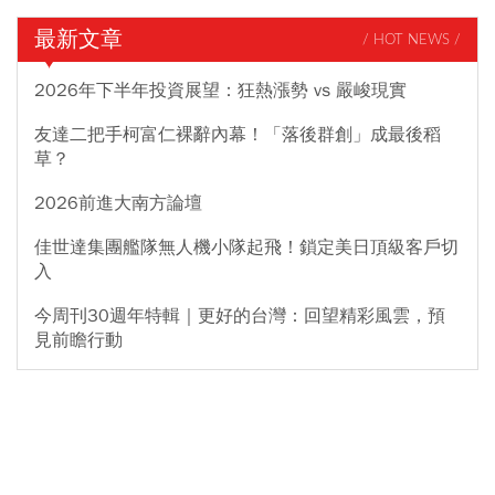
最新文章
/ HOT NEWS /
2026年下半年投資展望：狂熱漲勢 vs 嚴峻現實
友達二把手柯富仁裸辭內幕！「落後群創」成最後稻
草？
2026前進大南方論壇
佳世達集團艦隊無人機小隊起飛！鎖定美日頂級客戶切
入
今周刊30週年特輯｜更好的台灣：回望精彩風雲，預
見前瞻行動