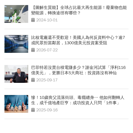
【圖解生質能】全球占比最大再生能源！廢棄物也能
變能源，轉換途徑有哪些？
2024-10-01
比核電廠還不受歡迎！美國人為何反資料中心？逾7
成民眾拒當鄰居，1300億美元投資案受阻
2026-07-22
巴菲特若沒賣台積電賺多少？謝金河試算「淨利116
億美元」，更勝日本5大商社：投資路沒有神仙
2025-09-17
慘！10歲喪父流落街頭、毒癮纏身… 他如何翻轉人
生，成千億地產巨亨：成功投資人只問「1件事」
2025-09-16