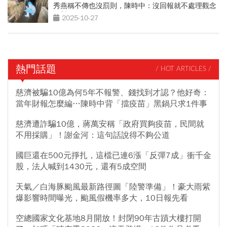
秀燕稱不傳也沒罰則，陳時中：沒回報就不處理觀念
不對
2025-10-27
熱門話題
/ HOT ARTICLES /
慈濟被騙10億為何5年不報警、錢找到才認？他好奇：
當年財報怎麼編…陳時中背「擋疫苗」黑鍋只求1件事
慈濟遭詐騙10億，蔣萬安稱「政府買夠疫苗，民間就
不用採購」！謝金河：這句話說得不夠公道
國巨還在500元掙扎，這檔已連6漲「反彈7成」衝千金
股，法人喊到1430元，還有5成空間
天氣／白海豚颱風最新路徑圖「陸警準備」！豪大雨紫
爆影響時間曝光，颱風假機率多大，10日報先看
空總國家文化基地8月開放！封閉90年古蹟大樓打開