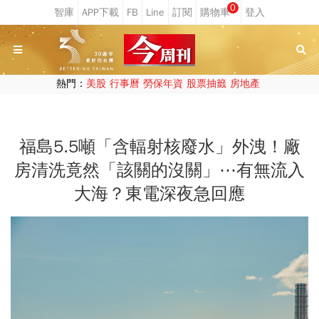
0
熱門：
美股
行事曆
勞保年資
股票抽籤
房地產
福島5.5噸「含輻射核廢水」外洩！廠
房清洗竟然「該關的沒關」⋯有無流入
大海？東電深夜急回應