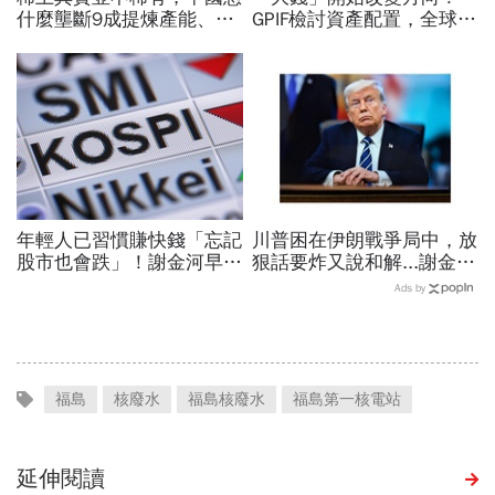
什麼壟斷9成提煉產能、掐
GPIF檢討資產配置，全球資
住川普脖子？洪財隆解析：
金流向恐迎重大變局
美中角力下，台灣最該擔心
的事
年輕人已習慣賺快錢「忘記
川普困在伊朗戰爭局中，放
股市也會跌」！謝金河早一
狠話要炸又說和解...謝金河
步示警南韓個股槓桿ETF會
揭伊朗權力結構：制度決定
Ads by
出事：根本把投資人丟火坑
一個國家的未來
福島
核廢水
福島核廢水
福島第一核電站
延伸閱讀