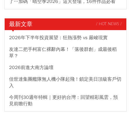
了…加碼「晴空季2026」這天登場，16件作品必看
最新文章
/ HOT NEWS /
2026年下半年投資展望：狂熱漲勢 vs 嚴峻現實
友達二把手柯富仁裸辭內幕！「落後群創」成最後稻
草？
2026前進大南方論壇
佳世達集團艦隊無人機小隊起飛！鎖定美日頂級客戶切
入
今周刊30週年特輯｜更好的台灣：回望精彩風雲，預
見前瞻行動