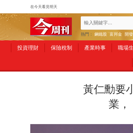
在今天看見明天
熱門：
鋼鐵股
富邦金
開發
投資理財
保險稅制
產業時事
職場
黃仁勳要
業，