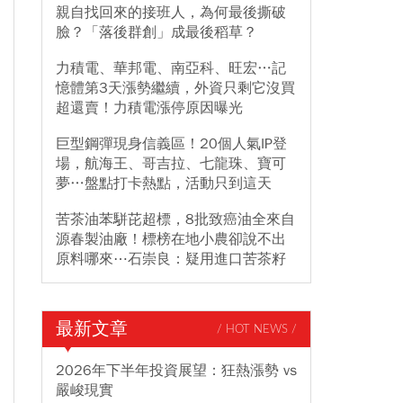
親自找回來的接班人，為何最後撕破
臉？「落後群創」成最後稻草？
力積電、華邦電、南亞科、旺宏…記
憶體第3天漲勢繼續，外資只剩它沒買
超還賣！力積電漲停原因曝光
巨型鋼彈現身信義區！20個人氣IP登
場，航海王、哥吉拉、七龍珠、寶可
夢…盤點打卡熱點，活動只到這天
苦茶油苯駢芘超標，8批致癌油全來自
源春製油廠！標榜在地小農卻說不出
原料哪來⋯石崇良：疑用進口苦茶籽
最新文章
/ HOT NEWS /
2026年下半年投資展望：狂熱漲勢 vs
嚴峻現實