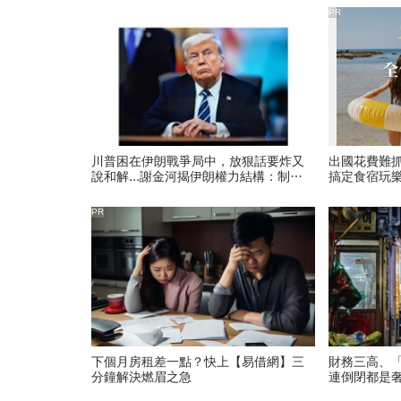
PR
川普困在伊朗戰爭局中，放狠話要炸又
出國花費難
說和解...謝金河揭伊朗權力結構：制度
搞定食宿玩
決定一個國家的未來
PR
下個月房租差一點？快上【易借網】三
財務三高、
分鐘解決燃眉之急
連倒閉都是
歌