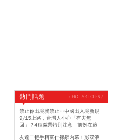
熱門話題
/ HOT ARTICLES /
禁止你出境就禁止…中國出入境新規
9/15上路，台灣人小心「有去無
回」？4種職業特別注意：前例在這
友達二把手柯富仁裸辭內幕！彭双浪