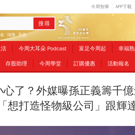
搜尋
金
鴻海
升息
生活
今周大耳朵 Podcast
富足今周起
幸福熟
存股助理
今周學堂
訂購優惠
活動報名
小心了？外媒曝孫正義籌千億創
「想打造怪物級公司」跟輝