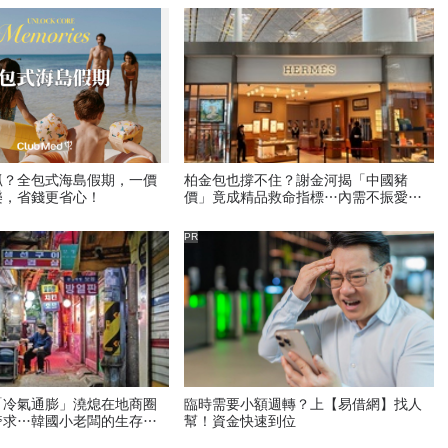
抓？全包式海島假期，一價
柏金包也撐不住？謝金河揭「中國豬
樂，省錢更省心！
價」竟成精品救命指標…內需不振愛馬
仕恐怕要繼續等下去
PR
「冷氣通膨」澆熄在地商圈
臨時需要小額週轉？上【易借網】找人
奢求…韓國小老闆的生存悲
幫！資金快速到位