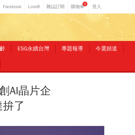
0
齡
ESG永續台灣
專題報導
今選頻道
AI晶片企
達拚了