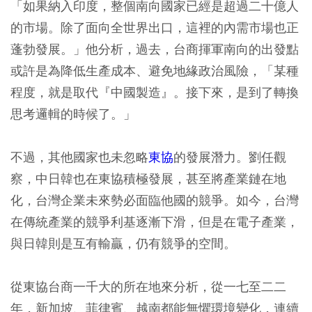
「如果納入印度，整個南向國家已經是超過二十億人
的市場。除了面向全世界出口，這裡的內需市場也正
蓬勃發展。」他分析，過去，台商揮軍南向的出發點
或許是為降低生產成本、避免地緣政治風險，「某種
程度，就是取代『中國製造』。接下來，是到了轉換
思考邏輯的時候了。」
不過，其他國家也未忽略
東協
的發展潛力。劉任觀
察，中日韓也在東協積極發展，甚至將產業鏈在地
化，台灣企業未來勢必面臨他國的競爭。如今，台灣
在傳統產業的競爭利基逐漸下滑，但是在電子產業，
與日韓則是互有輸贏，仍有競爭的空間。
從東協台商一千大的所在地來分析，從一七至二二
年，新加坡、菲律賓、越南都能無懼環境變化，連續