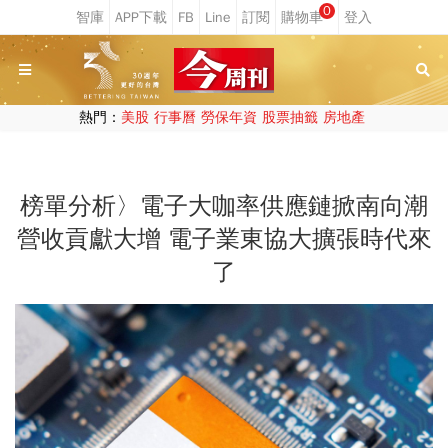
0
熱門：
美股
行事曆
勞保年資
股票抽籤
房地產
榜單分析〉電子大咖率供應鏈掀南向潮
營收貢獻大增 電子業東協大擴張時代來
了