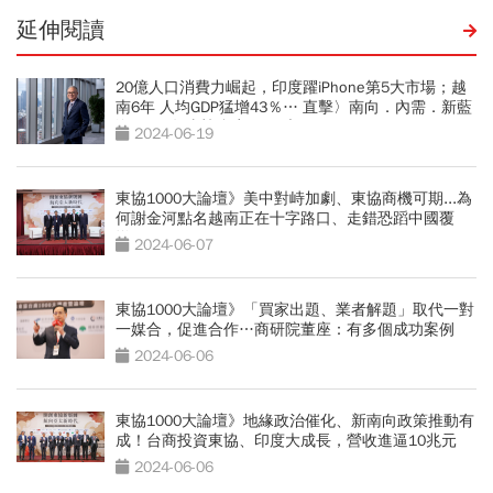
延伸閱讀
20億人口消費力崛起，印度躍iPhone第5大市場；越
南6年 人均GDP猛增43％… 直擊〉南向．內需．新藍
海 2024年東協台商1000大
2024-06-19
東協1000大論壇》美中對峙加劇、東協商機可期...為
何謝金河點名越南正在十字路口、走錯恐蹈中國覆
轍？
2024-06-07
東協1000大論壇》「買家出題、業者解題」取代一對
一媒合，促進合作…商研院董座：有多個成功案例
2024-06-06
東協1000大論壇》地緣政治催化、新南向政策推動有
成！台商投資東協、印度大成長，營收進逼10兆元
2024-06-06