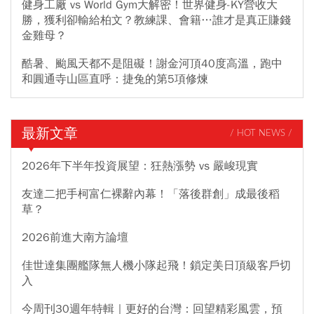
健身工廠 vs World Gym大解密！世界健身-KY營收大
勝，獲利卻輸給柏文？教練課、會籍…誰才是真正賺錢
金雞母？
酷暑、颱風天都不是阻礙！謝金河頂40度高溫，跑中
和圓通寺山區直呼：捷兔的第5項修煉
最新文章
/ HOT NEWS /
2026年下半年投資展望：狂熱漲勢 vs 嚴峻現實
友達二把手柯富仁裸辭內幕！「落後群創」成最後稻
草？
2026前進大南方論壇
佳世達集團艦隊無人機小隊起飛！鎖定美日頂級客戶切
入
今周刊30週年特輯｜更好的台灣：回望精彩風雲，預