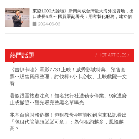
東協1000大論壇》新南向成台灣最大海外投資地，出
口成長5成… 國貿署副署長：用客製化服務，建立信
賴
2024-06-06
熱門話題
/ HOT ARTICLES /
《吉伊卡哇》電影7/31上映！威秀影城特典、預售套
票…販售資訊整理，討伐棒+小卡必收、上映戲院一文
看
暑假跟團旅遊注意！知名旅行社遭勒令停業、9家遭廢
止或撤照…觀光署完整黑名單曝光
兆基百億財務危機！包租教母4年前收到房東私訊看出
「包租代管龍頭岌岌可危」：為何租約越多，風險越
高？