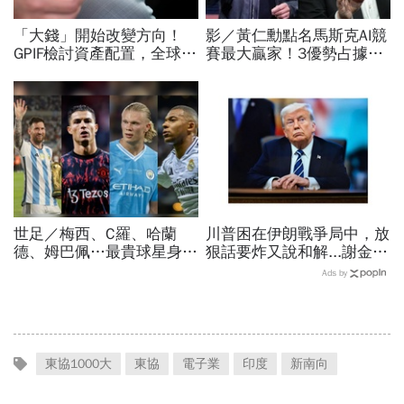
「大錢」開始改變方向！
影／黃仁勳點名馬斯克AI競
GPIF檢討資產配置，全球資
賽最大贏家！3優勢占據重
金流向恐迎重大變局
要位置…SpaceX全用輝達
晶片，AMD蘇姿丰回應了
世足／梅西、C羅、哈蘭
川普困在伊朗戰爭局中，放
德、姆巴佩…最貴球星身價
狠話要炸又說和解...謝金河
73億！選手排行出爐，法
揭伊朗權力結構：制度決定
Ads by
國560億是墊底球隊77倍
一個國家的未來
東協1000大
東協
電子業
印度
新南向