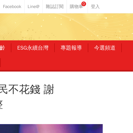
0
齡
ESG永續台灣
專題報導
今選頻道
民不花錢 謝
整