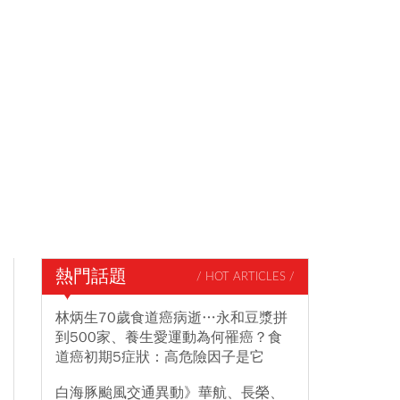
熱門話題
/ HOT ARTICLES /
林炳生70歲食道癌病逝…永和豆漿拼
到500家、養生愛運動為何罹癌？食
道癌初期5症狀：高危險因子是它
白海豚颱風交通異動》華航、長榮、