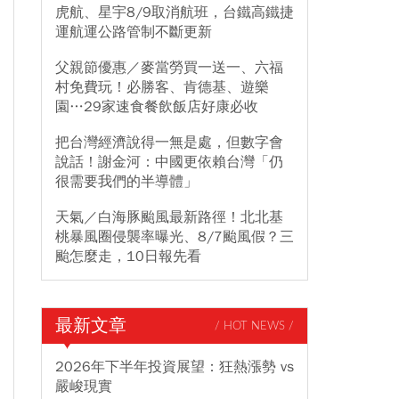
虎航、星宇8/9取消航班，台鐵高鐵捷
運航運公路管制不斷更新
父親節優惠／麥當勞買一送一、六福
村免費玩！必勝客、肯德基、遊樂
園…29家速食餐飲飯店好康必收
把台灣經濟說得一無是處，但數字會
說話！謝金河：中國更依賴台灣「仍
很需要我們的半導體」
天氣／白海豚颱風最新路徑！北北基
桃暴風圈侵襲率曝光、8/7颱風假？三
颱怎麼走，10日報先看
最新文章
/ HOT NEWS /
2026年下半年投資展望：狂熱漲勢 vs
嚴峻現實