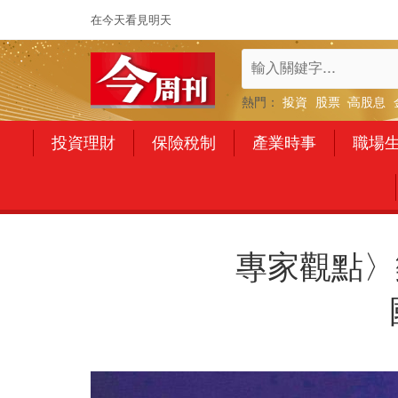
在今天看見明天
熱門：
投資
股票
高股息
投資理財
保險稅制
產業時事
職場
專家觀點〉