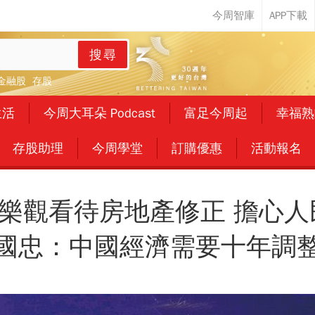
搜尋
金融股
存股
生活
今周大耳朵 Podcast
富足今周起
幸福熟
存股助理
今周學堂
訂購優惠
活動報名
樂觀看待房地產修正 擔心人
國忠：中國經濟需要十年調