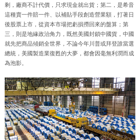
剩，廠商不計代價，只求現金就出貨；第二，是希音
這種賣一件賠一件、以補貼手段創造營業額，打著日
後股票上市，從資本市場把虧損撈回來的盤算；第
三，則是地緣政治角力，既然美國封鎖中國貨，中國
就先把商品傾銷全世界，不論今年川普或拜登誰當選
總統，美國製造業復甦的大夢，都會因毫無利潤而成
為泡影。