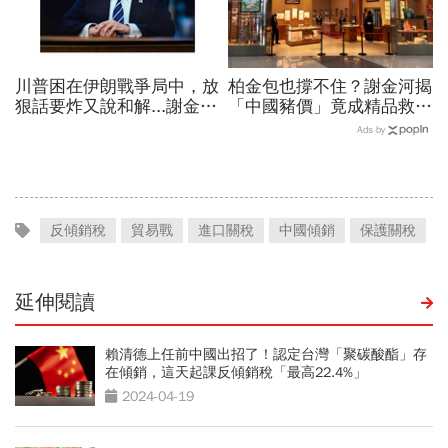
川普困在伊朗戰爭局中，放
柏金包也撐不住？謝金河揭
狠話要炸又說和解...謝金河
「中國豬價」竟成精品救命
揭伊朗權力結構：制度決定
指標…內需不振愛馬仕恐怕
Ads by
一個國家的未來
要繼續等下去
反傾銷稅
貿易戰
進口關稅
中國傾銷
保護關稅
延伸閱讀
賴清德上任前中國出招了！認定台灣「聚碳酸酯」存
在傾銷，這天起課反傾銷稅「最高22.4%」
2024-04-19