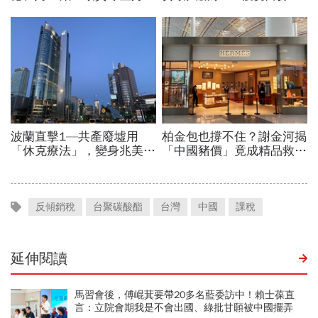
反傾銷稅
台聚碳酸酯
台灣
中國
課稅
延伸閱讀
馬習會後，傅崐萁要帶20多名藍委訪中！賴士葆直
言：立院會期我是不會出國、綠批甘願被中國擺弄