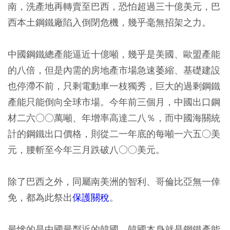
南，洗產地再轉賣至巴西，恐怕超過三十億美元，巴
西本土鋼鐵廠陷入倒閉危機，幾乎毫無招架之力。
中國鋼鐵總產能逼近十億噸，幾乎是美國、歐盟產能
的八倍，但是內需的房地產市場急速萎縮、基礎建設
也停滯不前，只剩電動車一枝獨秀，巨大的過剩鋼鐵
產能只能倒向全球市場。今年前三個月，中國出口鋼
材二六○○萬噸、年增率高達二八％，而中國海關統
計的鋼鐵出口價格，則從二一年底的每噸一六五○美
元，腰斬至今年三月跌破八○○美元。
除了巴西之外，同屬南美洲的智利、哥倫比亞無一倖
免，都為此祭出
保護關稅
。
最慘的是中國最鄰近的韓國。韓國本身就是鋼鐵產能