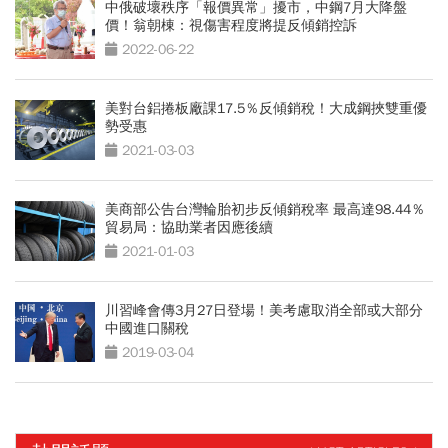
中俄破壞秩序「報價異常」擾市，中鋼7月大降盤
價！翁朝棟：視傷害程度將提反傾銷控訴
2022-06-22
美對台鋁捲板廠課17.5％反傾銷稅！大成鋼挾雙重優
勢受惠
2021-03-03
美商部公告台灣輪胎初步反傾銷稅率 最高達98.44％
貿易局：協助業者因應後續
2021-01-03
川習峰會傳3月27日登場！美考慮取消全部或大部分
中國進口關稅
2019-03-04