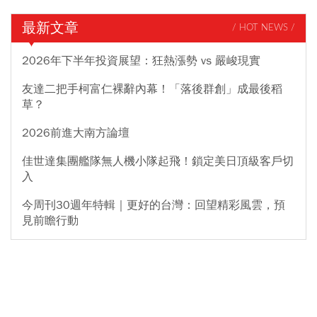
最新文章
/ HOT NEWS /
2026年下半年投資展望：狂熱漲勢 vs 嚴峻現實
友達二把手柯富仁裸辭內幕！「落後群創」成最後稻
草？
2026前進大南方論壇
佳世達集團艦隊無人機小隊起飛！鎖定美日頂級客戶切
入
今周刊30週年特輯｜更好的台灣：回望精彩風雲，預
見前瞻行動