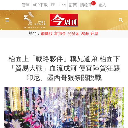
0
熱門：
鋼鐵股
富邦金
開發金
鴻海
升息
枱面上「戰略夥伴」稱兄道弟 枱面下
「貿易大戰」血流成河 便宜陸貨狂襲
印尼、墨西哥狠祭關稅戰