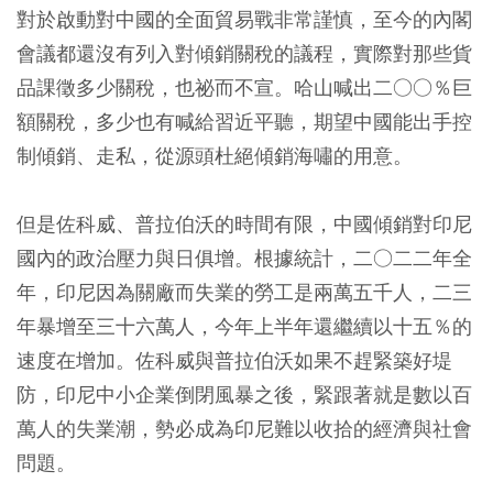
對於啟動對中國的全面貿易戰非常謹慎，至今的內閣
會議都還沒有列入對傾銷關稅的議程，實際對那些貨
品課徵多少關稅，也祕而不宣。哈山喊出二○○％巨
額關稅，多少也有喊給習近平聽，期望中國能出手控
制傾銷、走私，從源頭杜絕傾銷海嘯的用意。
但是佐科威、普拉伯沃的時間有限，中國傾銷對印尼
國內的政治壓力與日俱增。根據統計，二○二二年全
年，印尼因為關廠而失業的勞工是兩萬五千人，二三
年暴增至三十六萬人，今年上半年還繼續以十五％的
速度在增加。佐科威與普拉伯沃如果不趕緊築好堤
防，印尼中小企業倒閉風暴之後，緊跟著就是數以百
萬人的失業潮，勢必成為印尼難以收拾的經濟與社會
問題。