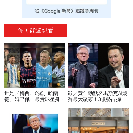
你可能還想看
世足／梅西、C羅、哈蘭
影／黃仁勳點名馬斯克AI競
德、姆巴佩…最貴球星身價
賽最大贏家！3優勢占據重
73億！選手排行出爐，法
要位置…SpaceX全用輝達
國560億是墊底球隊77倍
晶片，AMD蘇姿丰回應了