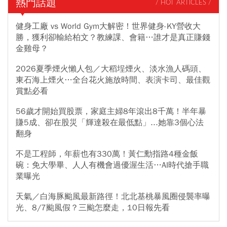
熱門話題
/ HOT ARTICLES /
健身工廠 vs World Gym大解密！世界健身-KY營收大
勝，獲利卻輸給柏文？教練課、會籍…誰才是真正賺錢
金雞母？
2026夏季煙火懶人包／大稻埕煙火、淡水漁人碼頭、
東石海上煙火…全台花火施放時間、表演卡司、最佳觀
賞點必看
56歲才開始買股票，家庭主婦8年滾出8千萬！半年暴
賺5成、卻在股災「輝達殺在最低點」...她靠3個心法
翻身
不是工程師，年薪也有330萬！黃仁勳指路4種金飯
碗：免大學畢、人人有機會過優渥生活…AI時代搶手職
業曝光
天氣／白海豚颱風最新路徑！北北基桃暴風圈侵襲率曝
光、8/7颱風假？三颱怎麼走，10日報先看