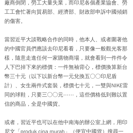
廠商倒閉，勞工大量失業，而印尼各個產業協會、勞
工工會忙著向貿易部、經濟部、財政部申訴中國傾銷
的傷害。
當習近平大談戰略合作的同時，他本人、或者圍著他
的中國官員們應該去印尼看看，只要像一般觀光客那
樣，隨意走進任何一家購物商場，就會看到一件件令
人下巴掉下來的標價：一件無袖背心，標價換算新台
幣三十元（以下以新台幣一元兌換五○○印尼盾
計）、女生兩件式套裝，標價七十元，一雙與NIKE雷
同的球鞋，只要三○○元⋯⋯，這些價格低到難以置
信的商品，全是中國貨。
或者，習近平也可以在他中南海的辦公室上網，用印
尼文「produk cina murah」（便宜中國貨）搜尋一