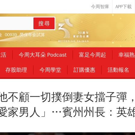
搜尋
金
00939
勞保年金試算
生活
今周大耳朵 Podcast
富足今周起
幸福熟
存股助理
今周學堂
訂購優惠
活動報名
他不顧一切撲倒妻女擋子彈
愛家男人」…賓州州長：英