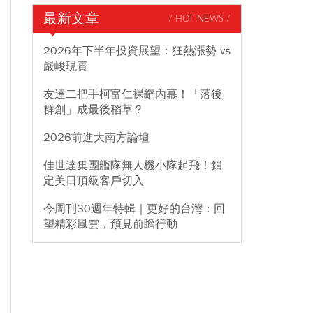
最新文章
/ HOT NEWS /
2026年下半年投資展望：狂熱漲勢 vs
嚴峻現實
友達二把手柯富仁裸辭內幕！「落後
群創」成最後稻草？
2026前進大南方論壇
佳世達集團艦隊無人機小隊起飛！鎖
定美日頂級客戶切入
今周刊30週年特輯｜更好的台灣：回
望精彩風雲，預見前瞻行動