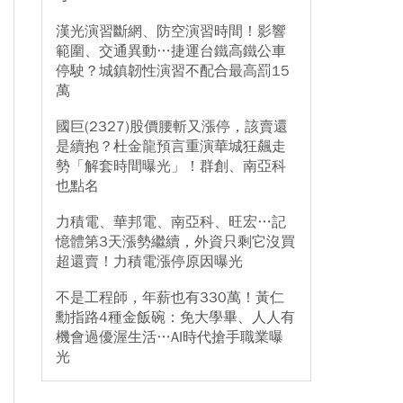
漢光演習斷網、防空演習時間！影響
範圍、交通異動…捷運台鐵高鐵公車
停駛？城鎮韌性演習不配合最高罰15
萬
國巨(2327)股價腰斬又漲停，該賣還
是續抱？杜金龍預言重演華城狂飆走
勢「解套時間曝光」！群創、南亞科
也點名
力積電、華邦電、南亞科、旺宏…記
憶體第3天漲勢繼續，外資只剩它沒買
超還賣！力積電漲停原因曝光
不是工程師，年薪也有330萬！黃仁
勳指路4種金飯碗：免大學畢、人人有
機會過優渥生活…AI時代搶手職業曝
光