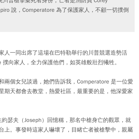
川普槍擊案死者身份，亡者是消防員 Corey
hapiro 說，Comperatore 為了保護家人，不顧一切撲倒
re 和家人一同出席了這場在巴特勒舉行的川普競選造勢活
atore 撲向家人，全力保護他們，如英雄般壯烈犧牲。
 的妻子和兩個女兒談過，她們告訴我，Comperatore 是一位愛
星期天都會去教堂，熱愛社區，最重要的是，他深愛家
生約瑟夫（Joseph）回憶稱，那名中槍身亡的觀眾，就
台上。事發時這家人嚇壞了，目睹亡者被槍擊中，親屬