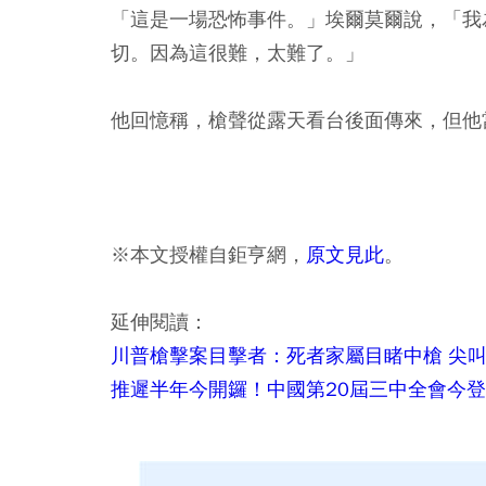
「這是一場恐怖事件。」埃爾莫爾說，「我
切。因為這很難，太難了。」
他回憶稱，槍聲從露天看台後面傳來，但他
※本文授權自鉅亨網，
原文見此
。
延伸閱讀：
川普槍擊案目擊者：死者家屬目睹中槍 尖
推遲半年今開鑼！中國第20屆三中全會今登