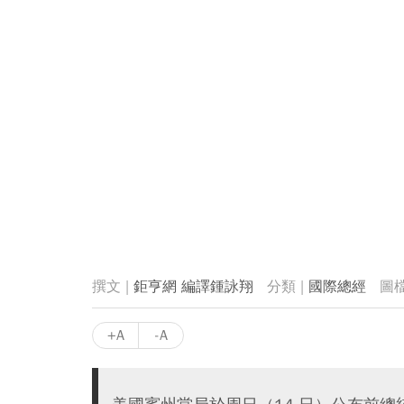
鉅亨網 編譯鍾詠翔
國際總經
+A
-A