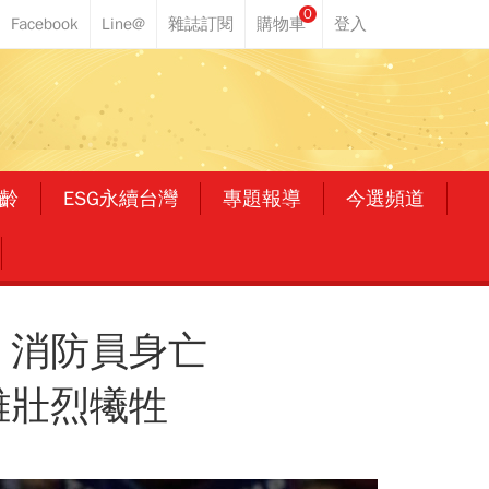
0
齡
ESG永續台灣
專題報導
今選頻道
，消防員身亡
雄壯烈犧牲