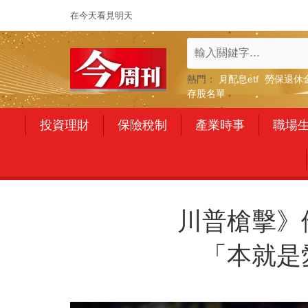
在今天看見明天
熱門：
月配息etf
勞保退休
存股名單
投資理財
保險稅制
產業時事
職場
川普槍擊》
「本就是