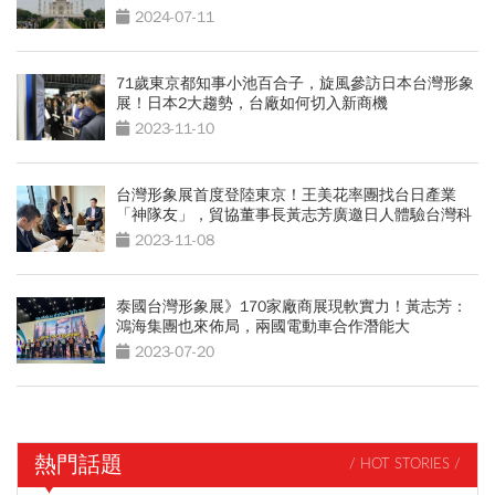
市場？
2024-07-11
71歲東京都知事小池百合子，旋風參訪日本台灣形象
展！日本2大趨勢，台廠如何切入新商機
2023-11-10
台灣形象展首度登陸東京！王美花率團找台日產業
「神隊友」，貿協董事長黃志芳廣邀日人體驗台灣科
技
2023-11-08
泰國台灣形象展》170家廠商展現軟實力！黃志芳：
鴻海集團也來佈局，兩國電動車合作潛能大
2023-07-20
熱門話題
/ HOT STORIES /