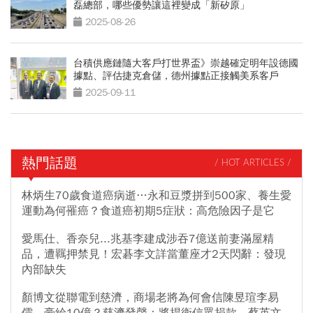
磊總部，哪些優勢讓這裡變成「新矽原」
2025-08-26
台積供應鏈隨大客戶打世界盃》崇越確定明年設德國
據點、評估捷克倉儲，德州據點正接觸美系客戶
2025-09-11
熱門話題
/ HOT ARTICLES /
林炳生70歲食道癌病逝…永和豆漿拼到500家、養生愛
運動為何罹癌？食道癌初期5症狀：高危險因子是它
愛馬仕、香奈兒...兆基李建成涉吞7億送前妻滿屋精
品，遭羈押禁見！宏碁李文詳當董座才2天閃辭：發現
內部缺失
顏博文從聯電到慈濟，商場老將為何會信陳昱瑄李易
儒、豪給10億？慈濟發聲：將捍衛信眾捐款、蔡英文