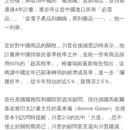
上任後，將取消中國的「最惠國」貿易地位，並預期
通過4年計畫，逐步停止從中國進口所有「必需
品」。「從電子產品到鋼鐵，再到藥品……。」他一
一列舉。
至於對中國商品的關稅，川普在後續受訪時表示，他
計畫將中國排除於基準稅率之外，並統一所有商品採
用60%的「超高稅率」。根據瑞銀最新報告指出，這
將讓中國近年已顯著轉弱的經濟成長率，進一步「攔
腰折半」，從今年預估的近5％，陡降至2.5％。
曾任美國國務院和國防部資深顧問、現任德國馬歇爾
基金會印太計畫主任的葛來儀（Bonnie Glaser）在接
受本刊訪問時提醒，川普2.0的抗中「力道」，恐不
僅止於關稅戰而已，川普的顧問甚至還向川普建議，