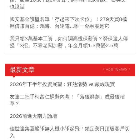
也說話
國安基金護盤名單「存起來下次卡位」！279天買8檔
翻倍賺百億：鴻海、台達電...唯一金融股是它
我只領3萬基本工資，如何調高投保薪資？勞保達人傳
授「3招」不靠老闆加薪，年金月領1.3萬變2.5萬
最新文章
/ HOT NEWS /
2026年下半年投資展望：狂熱漲勢 vs 嚴峻現實
友達二把手柯富仁裸辭內幕！「落後群創」成最後稻
草？
2026前進大南方論壇
佳世達集團艦隊無人機小隊起飛！鎖定美日頂級客戶切
入