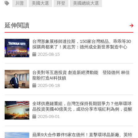
川普
美國大選
拜登
美國總統大選
延伸閱讀
台灣形象展移師達拉斯，150家台灣精品、乖乖等30
採購商都來了！黃志芳：德州成全新世界製造中心
2025-08-15
台美對等互惠投資 創造新經濟動能 登陸德州 林佳
龍盼打造AI科技鎮
2025-06-18
全球供應鏈重組，台灣怎保持長期競爭力？他舉環球
晶投資美國40億美元，成功分享市場紅利為例，提醒
台灣企業需策略性布局
2025-09-01
蘋果9大合作夥伴5家在德州！直擊環球晶新廠、英特