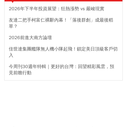
2026年下半年投資展望：狂熱漲勢 vs 嚴峻現實
友達二把手柯富仁裸辭內幕！「落後群創」成最後稻
草？
2026前進大南方論壇
佳世達集團艦隊無人機小隊起飛！鎖定美日頂級客戶切
入
今周刊30週年特輯｜更好的台灣：回望精彩風雲，預
見前瞻行動