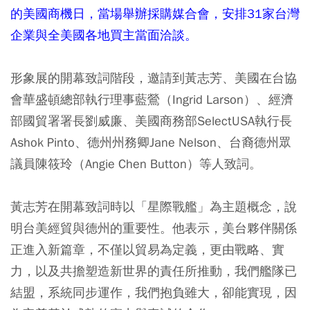
的美國商機日，當場舉辦採購媒合會，安排31家台灣
企業與全美國各地買主當面洽談。
形象展的開幕致詞階段，邀請到黃志芳、美國在台協
會華盛頓總部執行理事藍鶯（Ingrid Larson）、經濟
部國貿署署長劉威廉、美國商務部SelectUSA執行長
Ashok Pinto、德州州務卿Jane Nelson、台裔德州眾
議員陳筱玲（Angie Chen Button）等人致詞。
黃志芳在開幕致詞時以「星際戰艦」為主題概念，說
明台美經貿與德州的重要性。他表示，美台夥伴關係
正進入新篇章，不僅以貿易為定義，更由戰略、實
力，以及共擔塑造新世界的責任所推動，我們艦隊已
結盟，系統同步運作，我們抱負雖大，卻能實現，因