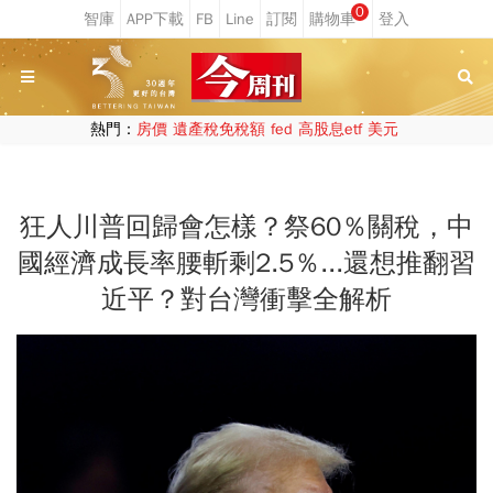
0
熱門：
房價
遺產稅免稅額
fed
高股息etf
美元
狂人川普回歸會怎樣？祭60％關稅，中
國經濟成長率腰斬剩2.5％...還想推翻習
近平？對台灣衝擊全解析