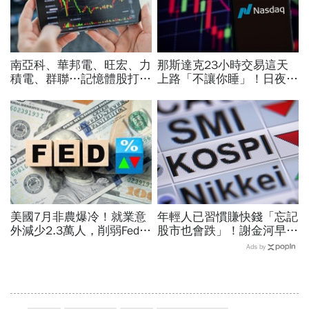
南亞科、華邦電、旺宏、力
那斯達克23小時交易這天
積電、群聯…記憶體股打下
上路「不讓你睡」！日夜盤
來能買？這2檔本益比外資
時間、新舊制差異…圈內人
喊還很低：今年仍會漲很大
喊：下單前注意一風險
美國7月非農爆冷！就業意
年輕人已習慣賺快錢「忘記
外減少2.3萬人，削弱Fed升
股市也會跌」！謝金河早一
息機率...金價大漲逾7%，
步示警南韓個股槓桿ETF會
Ads by
創7個月來最佳單周
出事：根本把投資人丟火坑