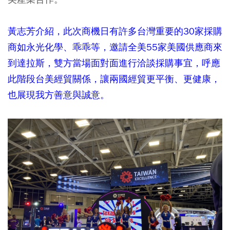
黃志芳介紹，此次商機日有許多台灣重要的30家採購
商如永光化學、乖乖等，邀請全美55家美國供應商來
到達拉斯，雙方當場面對面進行洽談採購事宜，呼應
此階段台美經貿關係，讓兩國經貿更平衡、更健康，
也展現我方善意與誠意。