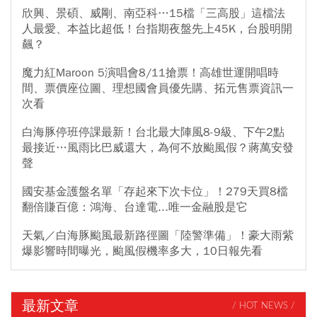
欣興、景碩、威剛、南亞科…15檔「三高股」這檔法
人最愛、本益比超低！台指期夜盤先上45K，台股明開
飆？
魔力紅Maroon 5演唱會8/11搶票！高雄世運開唱時
間、票價座位圖、理想國會員優先購、拓元售票資訊一
次看
白海豚停班停課最新！台北最大陣風8-9級、下午2點
最接近…風雨比巴威還大，為何不放颱風假？蔣萬安發
聲
國安基金護盤名單「存起來下次卡位」！279天買8檔
翻倍賺百億：鴻海、台達電...唯一金融股是它
天氣／白海豚颱風最新路徑圖「陸警準備」！豪大雨紫
爆影響時間曝光，颱風假機率多大，10日報先看
最新文章
/ HOT NEWS /