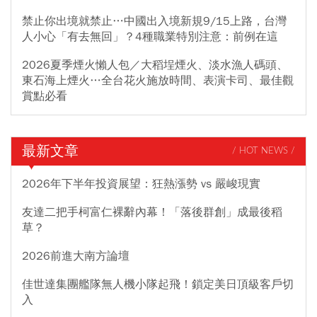
禁止你出境就禁止…中國出入境新規9/15上路，台灣
人小心「有去無回」？4種職業特別注意：前例在這
2026夏季煙火懶人包／大稻埕煙火、淡水漁人碼頭、
東石海上煙火…全台花火施放時間、表演卡司、最佳觀
賞點必看
最新文章
/ HOT NEWS /
2026年下半年投資展望：狂熱漲勢 vs 嚴峻現實
友達二把手柯富仁裸辭內幕！「落後群創」成最後稻
草？
2026前進大南方論壇
佳世達集團艦隊無人機小隊起飛！鎖定美日頂級客戶切
入