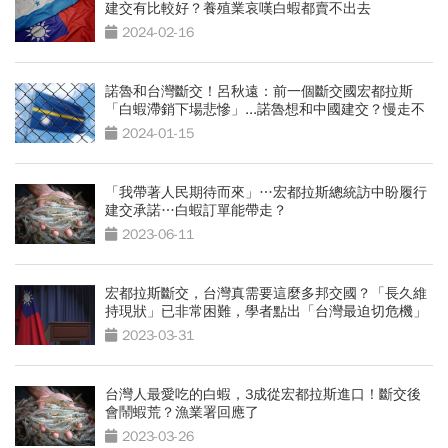
建交有比較好？養殖業哀嘆白蝦都賣不出去
2024-02-16
諾魯和台灣斷交！呂秋遠：前一個斷交國宏都拉斯
「白蝦滯銷下場悲慘」...諾魯想和中國建交？慢走不
送
2024-01-15
「我帶著人民期待而來」…宏都拉斯總統訪中盼履行
建交承諾…白蝦訂單能帶走？
2023-06-11
宏都拉斯斷交，台灣真需要這麼多邦交國？「長久維
持現狀」已非常困難，學者點出「台灣最迫切危機」
2023-03-31
台灣人最愛吃的白蝦，3成從宏都拉斯進口！斷交後
會鬧蝦荒？漁業署回應了
2023-03-26