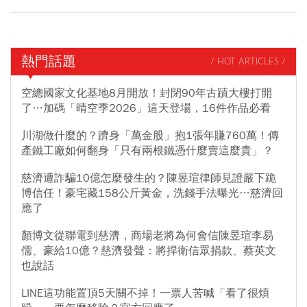
熱門話題
/ HOT ARTICLES /
空總國家文化基地8月開放！封閉90年古蹟大樓打開
了…加碼「晴空季2026」這天登場，16件作品必看
川湖做什麼的？躋身「萬金股」抱1張年賺760萬！傳
產鐵工廠如何翻身「只有兩根鐵憑什麼賣這麼貴」？
慈濟遭詐騙10億怎麼發生的？陳昱瑄律師見證嚴下跪
博信任！豪宅藏158公斤黃金，洗錢手法曝光…慈濟回
應了
顏博文從聯電到慈濟，商場老將為何會信陳昱瑄李易
儒、豪給10億？慈濟發聲：將捍衛信眾捐款、蔡英文
也說話
LINE這功能置頂5天關不掉！一票人苦喊「看了很煩