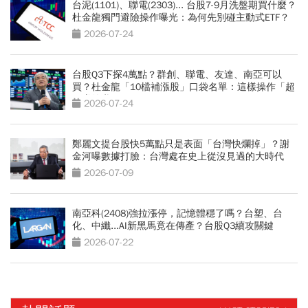
台泥(1101)、聯電(2303)... 台股7-9月洗盤期買什麼？
杜金龍獨門避險操作曝光：為何先別碰主動式ETF？
2026-07-24
台股Q3下探4萬點？群創、聯電、友達、南亞可以
買？杜金龍「10檔補漲股」口袋名單：這樣操作「超
好賺的啦」
2026-07-24
鄭麗文提台股快5萬點只是表面「台灣快爛掉」？謝
金河曝數據打臉：台灣處在史上從沒見過的大時代
2026-07-09
南亞科(2408)強拉漲停，記憶體穩了嗎？台塑、台
化、中纖...AI新黑馬竟在傳產？台股Q3續攻關鍵
2026-07-22