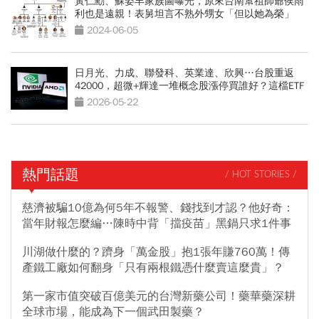
黃仁勳、蘇姿丰家族圖曝光，原來台南幫祖師爺侯雨
利也是遠親！表舅坦言不熟外甥女「但以她為榮」
2024-06-05
日月光、力成、聯發科、英業達、欣興…台股重返
42000，超微+輝達一堆概念股漲停買誰好？這檔ETF
全打包
2026-05-22
熱門話題
/ HOT STORIES /
慈濟被騙10億為何5年不報警、錢找到才認？他好奇：
當年財報怎麼編…陳時中背「擋疫苗」黑鍋只求1件事
川湖做什麼的？躋身「萬金股」抱1張年賺760萬！傳
產鐵工廠如何翻身「只有兩根鐵憑什麼賣這麼貴」？
第一家市值突破百億美元的台灣新藥公司！藥華藥深耕
全球市場，能成為下一個武田製藥？