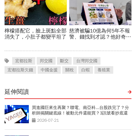
宏都拉斯
邦交國
斷交
台灣邦交國
宏都拉斯欠錢
中國金援
關稅
白蝦
養殖業
延伸閱讀
買進國巨來生再聚？聯電、南亞科...台股跌完了？分
析師揭關鍵底線！被動元件還能買？3訊號看抄底還
是接刀
2026-07-21