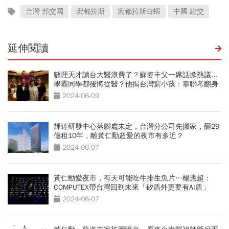
台灣 邦交國
宏都拉斯
宏都拉斯白蝦
中國 建交
延伸閱讀
數理天才讀台大醫浪費了？蘇姿丰父一席話掀熱議...
學霸同學都後悔從醫？他揭台灣窮小孩：靠聯考翻身
2024-06-09
輝達研發中心落腳處未定，台灣分公司先搬家，砸29
億租10年，離黃仁勳超愛的夜市有多近？
2024-06-07
黃仁勳愛夜市，有天可能吃牛排生魚片…楊應超：
COMPUTEX帶台灣回到未來「矽盾外更要有AI盾」
2024-06-07