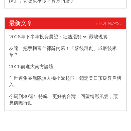
躁」，要怎麼移除？官方回應了
最新文章
/ HOT NEWS /
2026年下半年投資展望：狂熱漲勢 vs 嚴峻現實
友達二把手柯富仁裸辭內幕！「落後群創」成最後稻
草？
2026前進大南方論壇
佳世達集團艦隊無人機小隊起飛！鎖定美日頂級客戶切
入
今周刊30週年特輯｜更好的台灣：回望精彩風雲，預
見前瞻行動