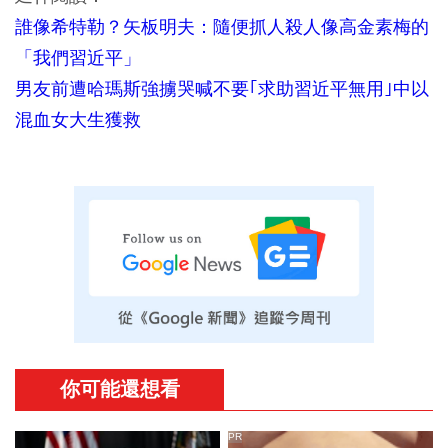
誰像希特勒？矢板明夫：隨便抓人殺人像高金素梅的
「我們習近平」
男友前遭哈瑪斯強擄哭喊不要｢求助習近平無用｣中以
混血女大生獲救