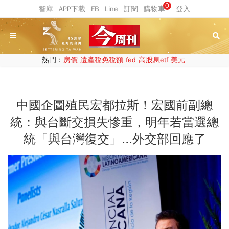
0
熱門：
房價
遺產稅免稅額
fed
高股息etf
美元
中國企圖殖民宏都拉斯！宏國前副總
統：與台斷交損失慘重，明年若當選總
統「與台灣復交」...外交部回應了