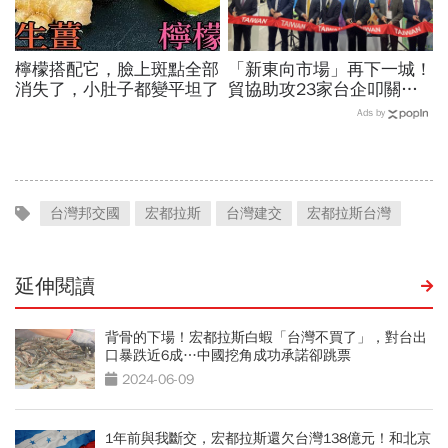
檸檬搭配它，臉上斑點全部
「新東向市場」再下一城！
消失了，小肚子都變平坦了
貿協助攻23家台企叩關捷
克市場，這兩家公司產品最
Ads by
受矚目
台灣邦交國
宏都拉斯
台灣建交
宏都拉斯台灣
延伸閱讀
背骨的下場！宏都拉斯白蝦「台灣不買了」，對台出
口暴跌近6成…中國挖角成功承諾卻跳票
2024-06-09
1年前與我斷交，宏都拉斯還欠台灣138億元！和北京