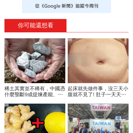
你可能還想看
PR
稀土其實並不稀有，中國憑
起床就先做件事，沒三天小
什麼壟斷9成提煉產能、掐
腹就不見了! 肚子一天天變
住川普脖子？洪財隆解析：
小！
美中角力下，台灣最該擔心
PR
的事