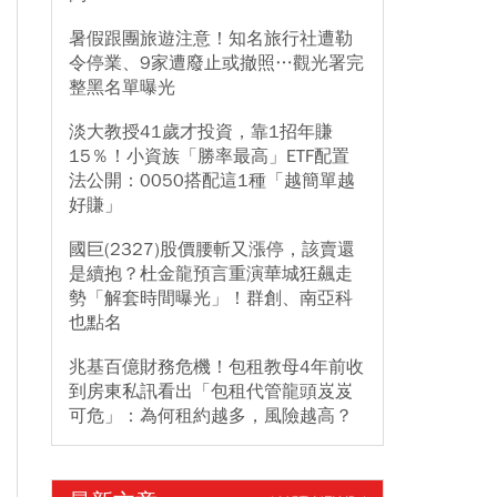
暑假跟團旅遊注意！知名旅行社遭勒
令停業、9家遭廢止或撤照…觀光署完
整黑名單曝光
淡大教授41歲才投資，靠1招年賺
15％！小資族「勝率最高」ETF配置
法公開：0050搭配這1種「越簡單越
好賺」
國巨(2327)股價腰斬又漲停，該賣還
是續抱？杜金龍預言重演華城狂飆走
勢「解套時間曝光」！群創、南亞科
也點名
兆基百億財務危機！包租教母4年前收
到房東私訊看出「包租代管龍頭岌岌
可危」：為何租約越多，風險越高？