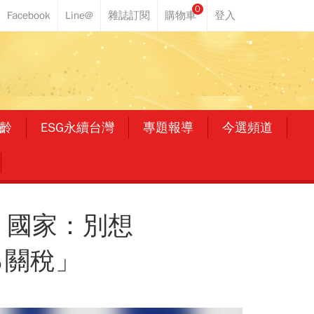
0
齡
ESG永續台灣
專題報導
今選頻道
」國家：別想
％關稅」