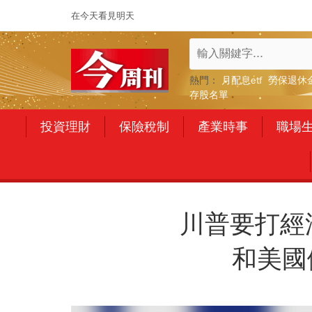
在今天看見明天
熱門：
月配息etf
勞保退休
存股名單
投資理財
保險稅制
產業時事
職場
川普要打經
和美國