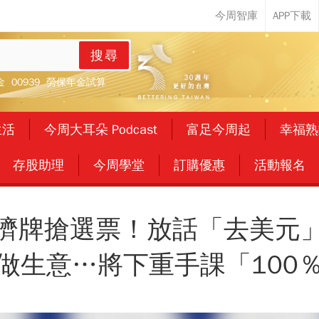
搜尋
金
00939
勞保年金試算
生活
今周大耳朵 Podcast
富足今周起
幸福熟
存股助理
今周學堂
訂購優惠
活動報名
濟牌搶選票！放話「去美元
做生意…將下重手課「100