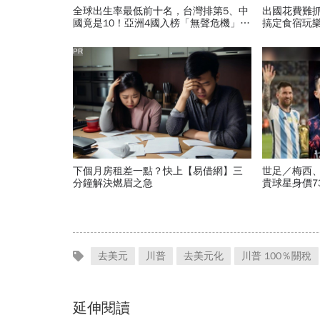
全球出生率最低前十名，台灣排第5、中
出國花費難
國竟是10！亞洲4國入榜「無聲危機」，
搞定食宿玩
經濟壓力成天然避孕藥？
PR
下個月房租差一點？快上【易借網】三
世足／梅西
分鐘解決燃眉之急
貴球星身價7
560億是墊底
去美元
川普
去美元化
川普 100％關稅
延伸閱讀