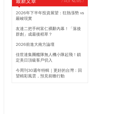
最新文章
/ HOT NEWS /
2026年下半年投資展望：狂熱漲勢 vs
嚴峻現實
友達二把手柯富仁裸辭內幕！「落後
群創」成最後稻草？
2026前進大南方論壇
佳世達集團艦隊無人機小隊起飛！鎖
定美日頂級客戶切入
今周刊30週年特輯｜更好的台灣：回
望精彩風雲，預見前瞻行動