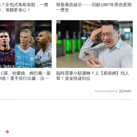
抓？全包式海島假期，一價
韓股暴跌啟示 ——回顧1987年黑色星期
樂，省錢更省心！
一歷史
PR
、C羅、哈蘭德、姆巴佩…最
臨時需要小額週轉？上【易借網】找人
3億！選手排行出爐，法國
幫！資金快速到位
球隊77倍
Recommended by