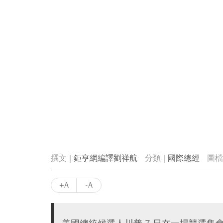
鉅亨網編譯劉祥航
國際總經
+A
-A