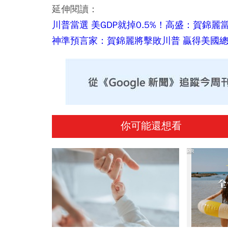
延伸閱讀：
川普當選 美GDP就掉0.5%！高盛：賀錦
神準預言家：賀錦麗將擊敗川普 贏得美國
你可能還想看
PR