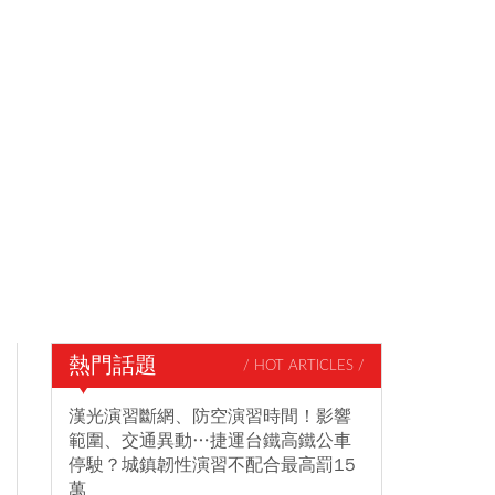
熱門話題
/ HOT ARTICLES /
漢光演習斷網、防空演習時間！影響
範圍、交通異動…捷運台鐵高鐵公車
停駛？城鎮韌性演習不配合最高罰15
萬