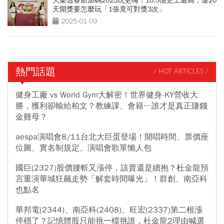
大樂透春節加碼2025玩更嗨！10.5億史上最高，連20
天開獎要怎麼玩「1張竟可對獎3次」
2025-01-09
熱門話題
/ HOT ARTICLES /
健身工廠 vs World Gym大解密！世界健身-KY營收大
勝，獲利卻輸給柏文？教練課、會籍…誰才是真正賺錢
金雞母？
aespa演唱會8/11台北大巨蛋登場！開唱時間、票價座
位圖、實名制規定、演唱會歌單懶人包
國巨(2327)股價腰斬又漲停，該賣還是續抱？杜金龍預
言重演華城狂飆走勢「解套時間曝光」！群創、南亞科
也點名
華邦電(2344)、南亞科(2408)、旺宏(2337)第二根漲
停穩了？記憶體股只能挑一檔挑誰，杜金龍2理由喊選