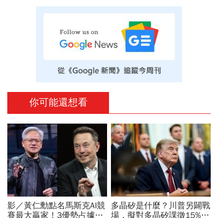
你可能還想看
影／黃仁勳點名馬斯克AI競
多晶矽是什麼？川普另闢戰
賽最大贏家！3優勢占據重
場，擬對多晶矽課徵15%關