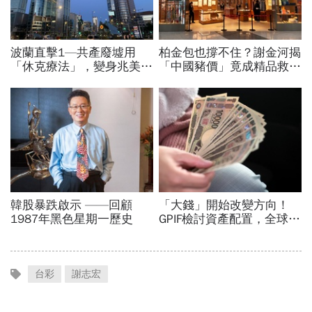
台彩
謝志宏