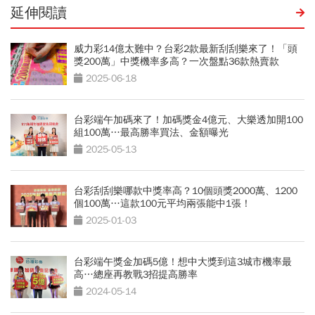
延伸閱讀
威力彩14億太難中？台彩2款最新刮刮樂來了！「頭
獎200萬」中獎機率多高？一次盤點36款熱賣款
2025-06-18
台彩端午加碼來了！加碼獎金4億元、大樂透加開100
組100萬…最高勝率買法、金額曝光
2025-05-13
台彩刮刮樂哪款中獎率高？10個頭獎2000萬、1200
個100萬…這款100元平均兩張能中1張！
2025-01-03
台彩端午獎金加碼5億！想中大獎到這3城市機率最
高…總座再教戰3招提高勝率
2024-05-14