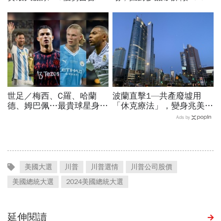
要位置…SpaceX全用輝達
稅…劍指中國？晶片與太陽
晶片，AMD蘇姿丰回應了
能產業都離不開它
世足／梅西、C羅、哈蘭
波蘭直擊1—共產廢墟用
德、姆巴佩…最貴球星身價
「休克療法」，變身兆美元
73億！選手排行出爐，法
經濟體！「野牛瀕死」如何
Ads by
國560億是墊底球隊77倍
花30年重新養活餵壯
美國大選
川普
川普選情
川普公司股價
美國總統大選
2024美國總統大選
延伸閱讀