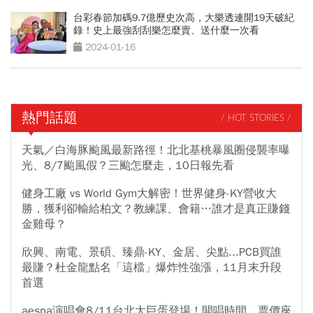
台彩春節加碼9.7億歷史次高，大樂透連開19天破紀
錄！史上最強刮刮樂怎麼賣、送什麼一次看
2024-01-16
熱門話題
/ HOT STORIES /
天氣／白海豚颱風最新路徑！北北基桃暴風圈侵襲率曝
光、8/7颱風假？三颱怎麼走，10日報先看
健身工廠 vs World Gym大解密！世界健身-KY營收大
勝，獲利卻輸給柏文？教練課、會籍…誰才是真正賺錢
金雞母？
欣興、南電、景碩、臻鼎-KY、金居、尖點...PCB買誰
最賺？杜金龍點名「這檔」爆炸性強漲，11月末升段
首選
aespa演唱會8/11台北大巨蛋登場！開唱時間、票價座