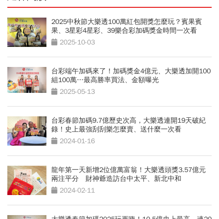
2025中秋節大樂透100萬紅包開獎怎麼玩？賓果賓
果、3星彩4星彩、39樂合彩加碼獎金時間一次看
2025-10-03
台彩端午加碼來了！加碼獎金4億元、大樂透加開100
組100萬…最高勝率買法、金額曝光
2025-05-13
台彩春節加碼9.7億歷史次高，大樂透連開19天破紀
錄！史上最強刮刮樂怎麼賣、送什麼一次看
2024-01-16
龍年第一天新增2位億萬富翁！大樂透頭獎3.57億元
兩注平分 財神爺造訪台中太平、新北中和
2024-02-11