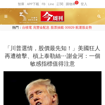
0
熱門：
台積電
兆豐金配息
股票抽籤
00929
航運股走勢
「川普選情，股價最先知！」美國狂人
再遭槍擊、槓上泰勒絲…謝金河：一個
敏感指標值得注意