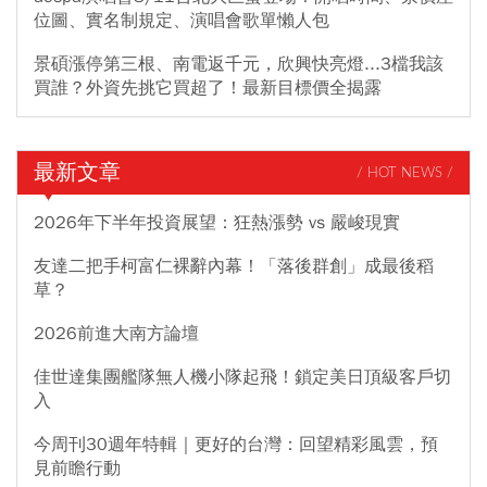
位圖、實名制規定、演唱會歌單懶人包
景碩漲停第三根、南電返千元，欣興快亮燈...3檔我該
買誰？外資先挑它買超了！最新目標價全揭露
最新文章
/ HOT NEWS /
2026年下半年投資展望：狂熱漲勢 vs 嚴峻現實
友達二把手柯富仁裸辭內幕！「落後群創」成最後稻
草？
2026前進大南方論壇
佳世達集團艦隊無人機小隊起飛！鎖定美日頂級客戶切
入
今周刊30週年特輯｜更好的台灣：回望精彩風雲，預
見前瞻行動