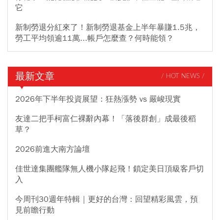
它
新制勞退分紅來了！新制勞退基金上半年暴賺1.5兆，
勞工平均領逾11萬...帳戶怎麼查？何時能領？
最新文章
/ HOT NEWS /
2026年下半年投資展望：狂熱漲勢 vs 嚴峻現實
友達二把手柯富仁裸辭內幕！「落後群創」成最後稻
草？
2026前進大南方論壇
佳世達集團艦隊無人機小隊起飛！鎖定美日頂級客戶切
入
今周刊30週年特輯｜更好的台灣：回望精彩風雲，預
見前瞻行動