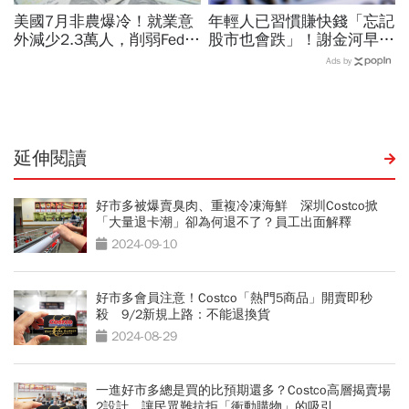
美國7月非農爆冷！就業意
年輕人已習慣賺快錢「忘記
外減少2.3萬人，削弱Fed升
股市也會跌」！謝金河早一
息機率...金價大漲逾7%，
步示警南韓個股槓桿ETF會
Ads by
創7個月來最佳單周
出事：根本把投資人丟火坑
延伸閱讀
好市多被爆賣臭肉、重複冷凍海鮮 深圳Costco掀
「大量退卡潮」卻為何退不了？員工出面解釋
2024-09-10
好市多會員注意！Costco「熱門5商品」開賣即秒
殺 9/2新規上路：不能退換貨
2024-08-29
一進好市多總是買的比預期還多？Costco高層揭賣場
2設計 讓民眾難抗拒「衝動購物」的吸引