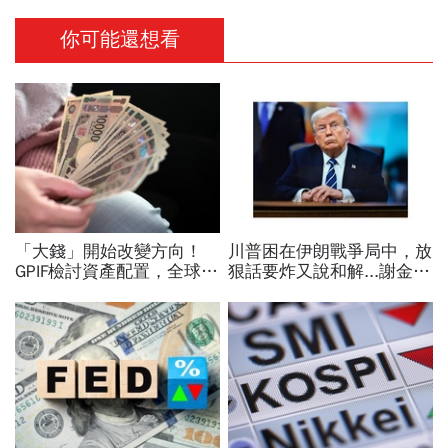
你可能還想看
「大錢」開始改變方向！
川普困在伊朗戰爭局中，放
GPIF檢討資產配置，全球資
狠話要炸又說和解...謝金河
金流向恐迎重大變局
揭伊朗權力結構：制度決定
一個國家的未來