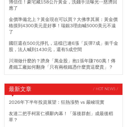
博信任！豪宅藏158公斤黃金，洗錢手法曝光…慈濟回
應了
金價準備北上？黃金現在可以買？大佛李其展：黃金價
格摸到4300美元是好事！瑞銀3理由喊5000美元不遠
了
國巨還在500元掙扎，這檔已連6漲「反彈7成」衝千金
股，法人喊到1430元，還有5成空間
川湖做什麼的？躋身「萬金股」抱1張年賺760萬！傳
產鐵工廠如何翻身「只有兩根鐵憑什麼賣這麼貴」？
最新文章
/ HOT NEWS /
2026年下半年投資展望：狂熱漲勢 vs 嚴峻現實
友達二把手柯富仁裸辭內幕！「落後群創」成最後稻
草？