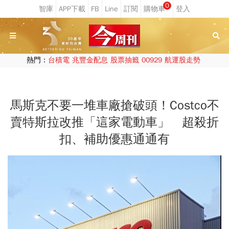
0
熱門：
台積電
兆豐金配息
股票抽籤
00929
航運股走勢
馬斯克不要一堆車廠搶破頭！Costco不
賣特斯拉改推「這家電動車」 超殺折
扣、補助優惠通通有