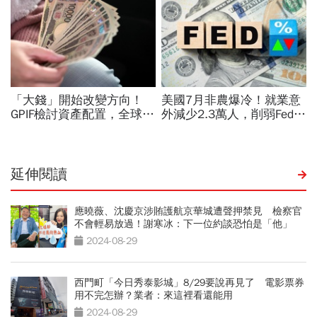
延伸閱讀
應曉薇、沈慶京涉賄護航京華城遭聲押禁見 檢察官
不會輕易放過！謝寒冰：下一位約談恐怕是「他」
2024-08-29
西門町「今日秀泰影城」8/29要說再見了 電影票券
用不完怎辦？業者：來這裡看還能用
2024-08-29