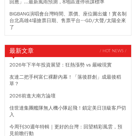
回應」...最新風雨預測，8地區達停班課標準
BIGBANG演唱會台灣時間、票價、座位圖出爐！實名制
台北高雄4場搶票日期、售票平台…GD/大聲/太陽全來
了
最新文章
/ HOT NEWS /
2026年下半年投資展望：狂熱漲勢 vs 嚴峻現實
友達二把手柯富仁裸辭內幕！「落後群創」成最後稻
草？
2026前進大南方論壇
佳世達集團艦隊無人機小隊起飛！鎖定美日頂級客戶切
入
今周刊30週年特輯｜更好的台灣：回望精彩風雲，預
見前瞻行動