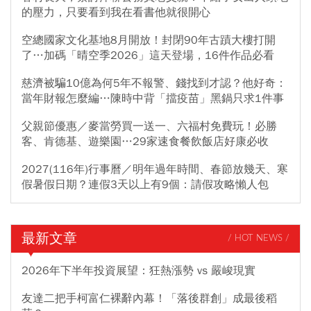
的壓力，只要看到我在看書他就很開心
空總國家文化基地8月開放！封閉90年古蹟大樓打開
了…加碼「晴空季2026」這天登場，16件作品必看
慈濟被騙10億為何5年不報警、錢找到才認？他好奇：
當年財報怎麼編…陳時中背「擋疫苗」黑鍋只求1件事
父親節優惠／麥當勞買一送一、六福村免費玩！必勝
客、肯德基、遊樂園…29家速食餐飲飯店好康必收
2027(116年)行事曆／明年過年時間、春節放幾天、寒
假暑假日期？連假3天以上有9個：請假攻略懶人包
最新文章
/ HOT NEWS /
2026年下半年投資展望：狂熱漲勢 vs 嚴峻現實
友達二把手柯富仁裸辭內幕！「落後群創」成最後稻