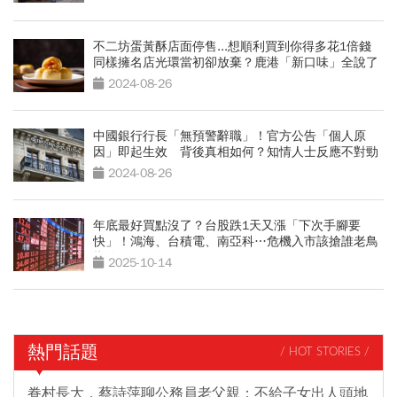
不二坊蛋黃酥店面停售...想順利買到你得多花1倍錢
同樣擁名店光環當初卻放棄？鹿港「新口味」全說了
2024-08-26
中國銀行行長「無預警辭職」！官方公告「個人原
因」即起生效 背後真相如何？知情人士反應不對勁
2024-08-26
年底最好買點沒了？台股跌1天又漲「下次手腳要
快」！鴻海、台積電、南亞科…危機入市該搶誰老鳥
指路
2025-10-14
熱門話題
/ HOT STORIES /
眷村長大，蔡詩萍聊公務員老父親：不給子女出人頭地