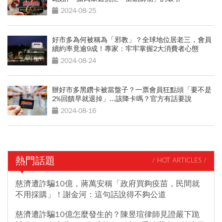
2024-08-25
好市多為何被稱為「邪教」？全球地位居老三，會員
續約率竟逾9成！專家：牢牢掌握2大消費者心態
2024-08-24
辦好市多黑鑽卡被當盤子？一票會員狂點頭「要不是
2%回饋早就退掉」...該降卡嗎？官方有話要說
2024-08-16
熱門話題
/ HOT ARTICLES /
慈濟遭詐騙10億，蔣萬安稱「政府買夠疫苗，民間就
不用採購」！謝金河：這句話說得不夠公道
慈濟遭詐騙10億怎麼發生的？陳昱瑄律師見證嚴下跪