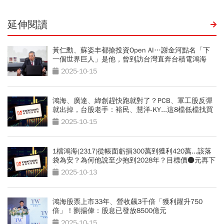
延伸閱讀
黃仁勳、蘇姿丰都搶投資Open AI…謝金河點名「下
一個世界巨人」是他，曾到訪台灣直奔台積電鴻海
2025-10-15
鴻海、廣達、緯創趕快跑就對了？PCB、軍工股反彈
就出掉，台股老手：裕民、慧洋-KY...這8檔低檔找買
點
2025-10-15
1檔鴻海(2317)從帳面虧損300萬到獲利420萬...該落
袋為安？為何他說至少抱到2028年？目標價●元再下
車
2025-10-13
鴻海股票上市33年、營收飆3千倍「獲利躍升750
倍」！劉揚偉：股息已發放8500億元
2025-10-15