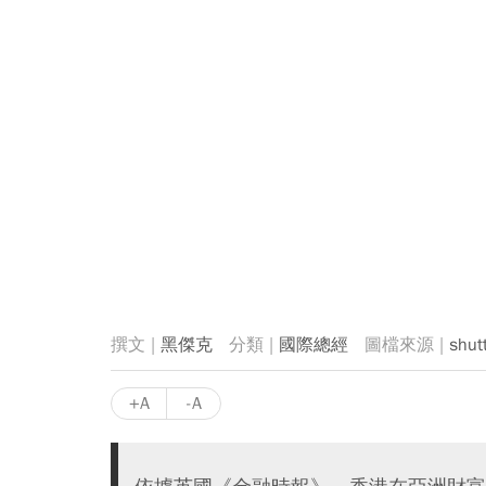
黑傑克
國際總經
shut
+A
-A