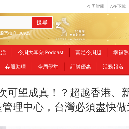
搜尋
股票抽籤
00929
生活
今周大耳朵 Podcast
富足今周起
幸福熟
存股助理
今周學堂
訂購優惠
活動報名
次可望成真！？超越香港、
產管理中心，台灣必須盡快做