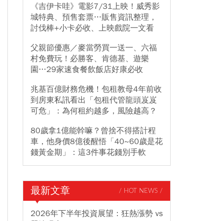
《吉伊卡哇》電影7/31上映！威秀影
城特典、預售套票…販售資訊整理，
討伐棒+小卡必收、上映戲院一文看
父親節優惠／麥當勞買一送一、六福
村免費玩！必勝客、肯德基、遊樂
園…29家速食餐飲飯店好康必收
兆基百億財務危機！包租教母4年前收
到房東私訊看出「包租代管龍頭岌岌
可危」：為何租約越多，風險越高？
80歲拿1億能幹嘛？曾捨不得搭計程
車，他身價8億後醒悟「40~60歲是花
錢黃金期」：這3件事花錢別手軟
最新文章
/ HOT NEWS /
2026年下半年投資展望：狂熱漲勢 vs