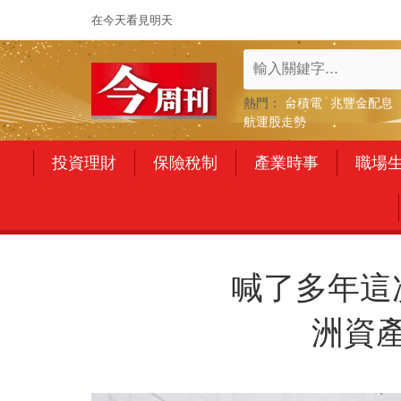
在今天看見明天
熱門：
台積電
兆豐金配息
航運股走勢
投資理財
保險稅制
產業時事
職場
喊了多年這
洲資