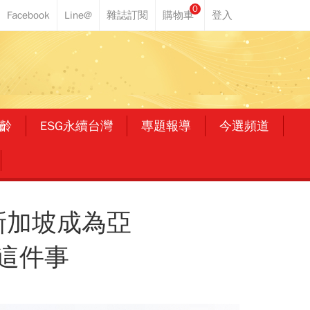
0
齡
ESG永續台灣
專題報導
今選頻道
新加坡成為亞
這件事