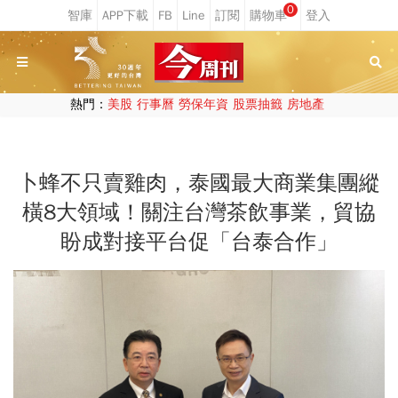
0
熱門：
美股
行事曆
勞保年資
股票抽籤
房地產
卜蜂不只賣雞肉，泰國最大商業集團縱
橫8大領域！關注台灣茶飲事業，貿協
盼成對接平台促「台泰合作」