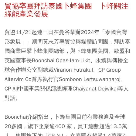
貿協率團拜訪泰國卜蜂集團 卜蜂關注
綠能產業發展
貿協11/21起連三日在曼谷舉辦2024年「泰國台灣
形象展」。期間黃志芳率貿協與媒體訪問團，拜訪泰
國商業巨擘卜蜂集團總部，與卜蜂集團美國、歐盟和
英國董事長Boonchai Opas-Iam-Likit、永續與傳播全
球合作辦公室副總裁Viranon Futrakul、CP Group
Altervim Co首席執行官Somboon Lertsuwannaroj、
CP All中國事業關係部總經理Chaiyanat Dejwikai等人
對話。
Boonchai介紹指出，卜蜂集團目前有業務遍及全球
20多國，旗下企業逾400 家，員工總數超過13.5萬
人，集團旗下的「CP ALL」在泰國有超過1.4萬家7-