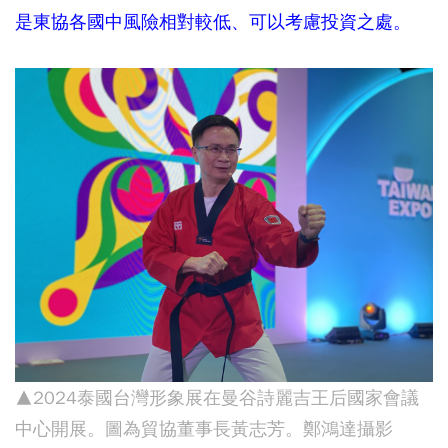
是東協各國中風險相對較低、可以考慮投資之處。
▲2024泰國台灣形象展在曼谷詩麗吉王后國家會議
中心開展。圖為貿協董事長黃志芳。鄭鴻達攝影