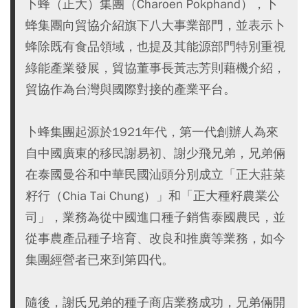
卜蜂（正大）集團（Charoen Pokphand），卜
蜂集團向貿協介紹旗下八大事業部門，並表示卜
蜂除既有食品領域，也提及其能源部門特別重視
綠能產業發展，貿協董事長黃志芳則藉機介紹，
貿協作為台灣與國際對接的產業平台。
卜蜂集團起源於1921年代，第一代創辦人為來
自中國廣東的移民謝易初、謝少飛兄弟，兄弟倆
在泰國曼谷和中華民國汕頭分別成立「正大莊菜
籽行（Chia Tai Chung）」和「正大種籽農業公
司」，業務為從中國進口種子銷售泰國農民，並
從事農產品種子培育、改良和推廣等業務，如今
集團經營者已來到第四代。
隨後，謝氏兄弟的種子商店業務成功，兄弟倆開