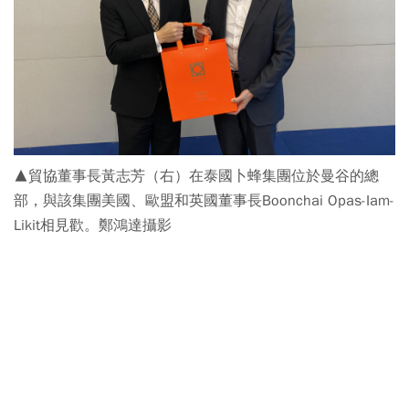
▲貿協董事長黃志芳（右）在泰國卜蜂集團位於曼谷的總
部，與該集團美國、歐盟和英國董事長Boonchai Opas-Iam-
Likit相見歡。鄭鴻達攝影