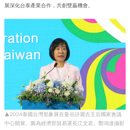
展深化台泰產業合作，共創雙贏機會。
▲2024泰國台灣形象展在曼谷詩麗吉王后國家會議
中心開展。圖為經濟部貿易署長江文若。鄭鴻達攝影