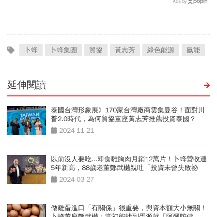
Ads by
喊：下單前注意一風險
資金為何轉向？
卜蜂
卜蜂集團
貿協
黃志芳
綠色能源
氫能
延伸閱讀
泰國台灣形象展》170家台灣廠商雲集曼谷！面對川
普2.0時代，為何貿協董座黃志芳推薦投資泰國？
2024-11-21
以前沒人要吃...即食雞胸肉月銷12萬片！卜蜂營收連
5年新高，88歲老董鄭武樾親吐「投資未曾失敗祕
訣」
2024-03-27
做雞蛋進口「有關係」很重要，與資本額大小無關！
卜蜂董座鄭武樾：當初能找到蛋源就「阿彌陀佛」