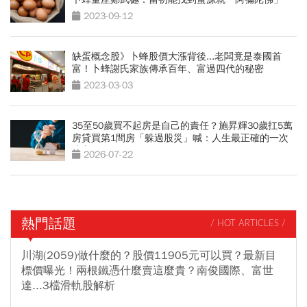
2023-09-12
缺蛋概念股》卜蜂股價大漲背後...老闆竟是泰國首
富！卜蜂謝氏家族傳承百年、富過四代的秘密
2023-03-03
35至50歲買不起房是自己的責任？施昇輝30歲扛5萬
房貸買第1間房「躲過股災」喊：人生最正確的一次
決定
2026-07-22
熱門話題
/ HOT ARTICLES /
川湖(2059)做什麼的？股價11905元可以買？最新目
標價曝光！兩根鐵憑什麼賣這麼貴？南俊國際、富世
達...3檔滑軌股解析