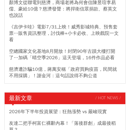
顏博文從聯電到慈濟，商場老將為何會信陳昱瑄李易
儒、豪給10億？慈濟發聲：將捍衛信眾捐款、蔡英文
也說話
《吉伊卡哇》電影7/31上映！威秀影城特典、預售套
票…販售資訊整理，討伐棒+小卡必收、上映戲院一文
看
空總國家文化基地8月開放！封閉90年古蹟大樓打開
了…加碼「晴空季2026」這天登場，16件作品必看
慈濟遭詐騙10億，蔣萬安稱「政府買夠疫苗，民間就
不用採購」！謝金河：這句話說得不夠公道
最新文章
/ HOT NEWS /
2026年下半年投資展望：狂熱漲勢 vs 嚴峻現實
友達二把手柯富仁裸辭內幕！「落後群創」成最後稻
草？