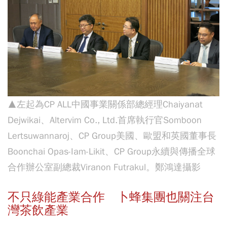
▲左起為CP ALL中國事業關係部總經理Chaiyanat
Dejwikai、Altervim Co., Ltd.首席執行官Somboon
Lertsuwannaroj、CP Group美國、歐盟和英國董事長
Boonchai Opas-Iam-Likit、CP Group永續與傳播全球
合作辦公室副總裁Viranon Futrakul。鄭鴻達攝影
不只綠能產業合作 卜蜂集團也關注台
灣茶飲產業