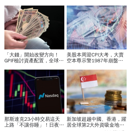
「大錢」開始改變方向！
美股本周迎CPI大考，大賣
GPIF檢討資產配置，全球資
空本尊示警1987年崩盤恐
金流向恐迎重大變局
重演…美國彈藥告急，限時
21天提增產計畫│全球瞭
望
那斯達克23小時交易這天
新加坡超越中國、香港，躍
上路「不讓你睡」！日夜盤
居全球第2大外資吸金地！
時間、新舊制差異…圈內人
駐星代表童振源揭密：全球