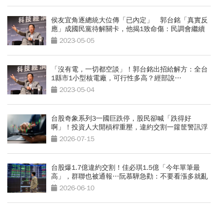
侯友宜角逐總統大位傳「已內定」 郭台銘「真實反
應」成國民黨待解關卡，他揭1致命傷：民調會繼續
跌
2023-05-05
「沒有電，一切都空談」！郭台銘出招給解方：全台
1縣市1小型核電廠，可行性多高？經部說…
2023-05-04
台股奇象系列3一國巨跌停，股民卻喊「跌得好
啊」！投資人大開槓桿重壓，違約交割一籮筐警訊浮
現
2026-07-15
台股爆1.7億違約交割！佳必琪1.5億「今年單筆最
高」，群聯也被通報…阮慕驊急勸：不要看漲多就亂
空
2026-06-10