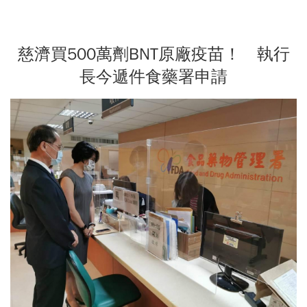
慈濟買500萬劑BNT原廠疫苗！ 執行
長今遞件食藥署申請