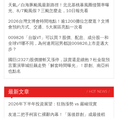
天氣／白海豚颱風最新路徑！北北基桃暴風圈侵襲率曝
光、8/7颱風假？三颱怎麼走，10日報先看
2026台灣文博會時間地點！逾1200攤位怎麼逛？文博
會預約方式、交通、5大展區亮點一次看
009826「台版VT」可以買？股價、配息、成分股…和
全球VT哪不同，為何連周冠男都說009826上市是邁大
步？
國巨(2327)股價腰斬又漲停，該賣還是續抱？杜金龍預
言重演華城狂飆走勢「解套時間曝光」！群創、南亞科
也點名
最新文章
/ HOT NEWS /
2026年下半年投資展望：狂熱漲勢 vs 嚴峻現實
友達二把手柯富仁裸辭內幕！「落後群創」成最後稻