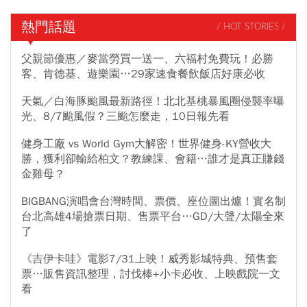
熱門話題
/ HOT STORIES /
父親節優惠／麥當勞買一送一、六福村免費玩！必勝
客、肯德基、遊樂園…29家速食餐飲飯店好康必收
天氣／白海豚颱風最新路徑！北北基桃暴風圈侵襲率曝
光、8/7颱風假？三颱怎麼走，10日報先看
健身工廠 vs World Gym大解密！世界健身-KY營收大
勝，獲利卻輸給柏文？教練課、會籍…誰才是真正賺錢
金雞母？
BIGBANG演唱會台灣時間、票價、座位圖出爐！實名制
台北高雄4場搶票日期、售票平台…GD/大聲/太陽全來
了
《吉伊卡哇》電影7/31上映！威秀影城特典、預售套
票…販售資訊整理，討伐棒+小卡必收、上映戲院一文
看