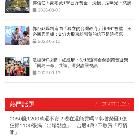
博信任！豪宅藏158公斤黃金，洗錢手法曝光…慈濟
回應了
2026-08-06
郭台銘爆料這句「獨立的台灣政府」讓BNT被擋，王
必勝秀證據：BNT大股東給郭董的信不是這樣寫
2023-05-10
沒擋BNT採購！總統府：6/18邀郭台銘劉德音凝聚
「同島一命」共識、還與證嚴視訊
2022-09-13
熱門話題
/ HOT ARTICLES /
0050賺1200萬還不賣？現在還能買嗎？郭哲榮砸1億
狂掃1100張揭「出場點位」：台股4萬7不敢買「可憐
哪」