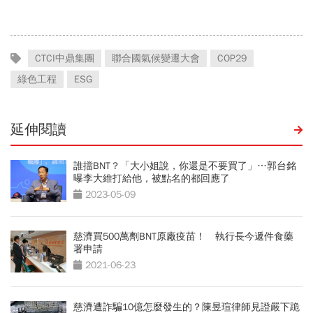
CTCI中鼎集團
聯合國氣候變遷大會
COP29
綠色工程
ESG
延伸閱讀
誰擋BNT？「大小姐說，你還是不要買了」…郭台銘
曝李大維打給他，被點名的都回應了
2023-05-09
慈濟買500萬劑BNT原廠疫苗！ 執行長今遞件食藥
署申請
2021-06-23
慈濟遭詐騙10億怎麼發生的？陳昱瑄律師見證嚴下跪