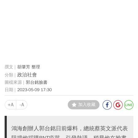
胡肇芳 整理
政治社會
郭台銘臉書
2023-05-09 17:30
+A
-A
加入收藏
鴻海創辦人郭台銘日前爆料，總統蔡英文派代表
阻擋他採購BNT疫苗，引發熱議，稍早他在臉書