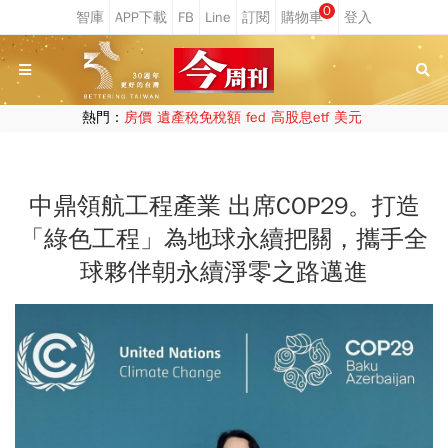
0
熱門：
房價
遺產稅免稅額
fed
高股息etf
美元
中鼎領航工程產業 出席COP29。打造
「綠色工程」為地球永續把關，攜手全
球夥伴朝永續淨零之路邁進