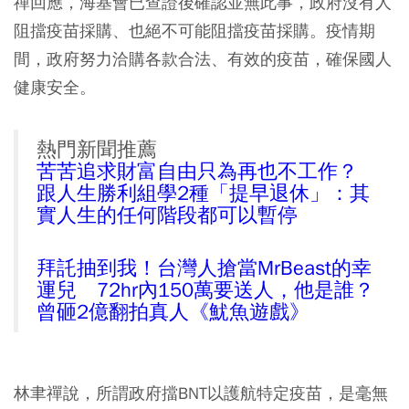
禪回應，海基會已查證後確認並無此事，政府沒有人
阻擋疫苗採購、也絕不可能阻擋疫苗採購。疫情期
間，政府努力洽購各款合法、有效的疫苗，確保國人
健康安全。
熱門新聞推薦
苦苦追求財富自由只為再也不工作？
跟人生勝利組學2種「提早退休」：其
實人生的任何階段都可以暫停
拜託抽到我！台灣人搶當MrBeast的幸
運兒 72hr內150萬要送人，他是誰？
曾砸2億翻拍真人《魷魚遊戲》
林聿禪說，所謂政府擋BNT以護航特定疫苗，是毫無