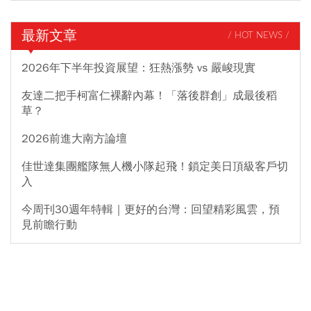
最新文章
/ HOT NEWS /
2026年下半年投資展望：狂熱漲勢 vs 嚴峻現實
友達二把手柯富仁裸辭內幕！「落後群創」成最後稻
草？
2026前進大南方論壇
佳世達集團艦隊無人機小隊起飛！鎖定美日頂級客戶切
入
今周刊30週年特輯｜更好的台灣：回望精彩風雲，預
見前瞻行動