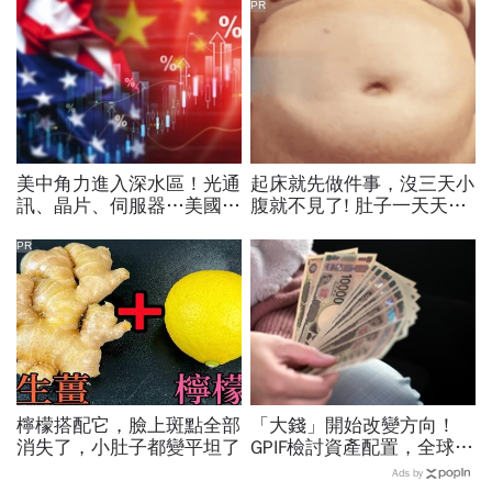
PR
美中角力進入深水區！光通
起床就先做件事，沒三天小
訊、晶片、伺服器…美國制
腹就不見了! 肚子一天天變
裁加碼，謝金河示警台灣
小！
「這類人」處境危險又困難
PR
檸檬搭配它，臉上斑點全部
「大錢」開始改變方向！
消失了，小肚子都變平坦了
GPIF檢討資產配置，全球資
金流向恐迎重大變局
Ads by