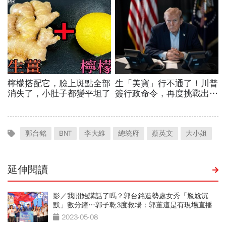
郭台銘
BNT
李大維
總統府
蔡英文
大小姐
延伸閱讀
影／我開始講話了嗎？郭台銘造勢處女秀「尷尬沉
默」數分鐘…郭子乾3度救場：郭董這是有現場直播
的
2023-05-08