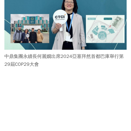
中鼎集團永續長何麗嫺出席2024亞塞拜然首都巴庫舉行第
29屆COP29大會