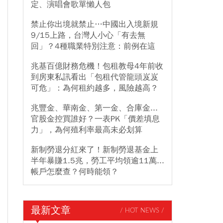
定、演唱會歌單懶人包
禁止你出境就禁止…中國出入境新規
9/15上路，台灣人小心「有去無
回」？4種職業特別注意：前例在這
兆基百億財務危機！包租教母4年前收
到房東私訊看出「包租代管龍頭岌岌
可危」：為何租約越多，風險越高？
兆豐金、華南金、第一金、合庫金...
官股金控買誰好？一表PK「價差填息
力」，為何殖利率最高未必划算
新制勞退分紅來了！新制勞退基金上
半年暴賺1.5兆，勞工平均領逾11萬...
帳戶怎麼查？何時能領？
最新文章
/ HOT NEWS /