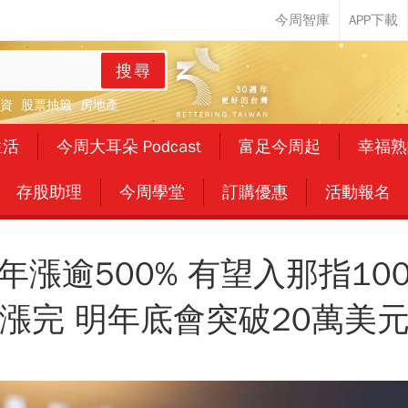
搜尋
資
股票抽籤
房地產
生活
今周大耳朵 Podcast
富足今周起
幸福熟
存股助理
今周學堂
訂購優惠
活動報名
年漲逾500% 有望入那指10
漲完 明年底會突破20萬美