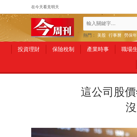
在今天看見明天
熱門：
美股
行事曆
勞保年
投資理財
保險稅制
產業時事
職場
這公司股價
沒