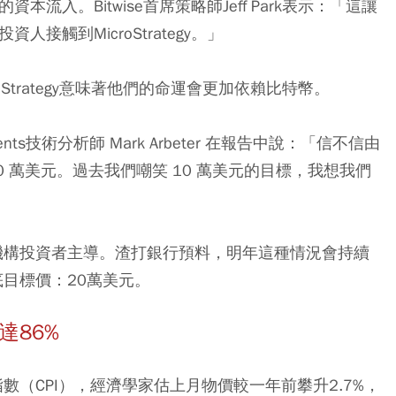
久的資本流入。Bitwise首席策略師Jeff Park表示：「這讓
資人接觸到MicroStrategy。」
oStrategy意味著他們的命運會更加依賴比特幣。
stments技術分析師 Mark Arbeter 在報告中說：「信不信由
 萬美元。過去我們嘲笑 10 萬美元的目標，我想我們
由機構投資者主導。渣打銀行預料，明年這種情況會持續
底目標價：20萬美元。
達86%
數（CPI），經濟學家估上月物價較一年前攀升2.7%，