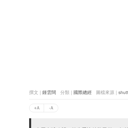
鍾雲闊
國際總經
shut
+A
-A