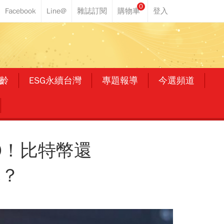
0
齡
ESG永續台灣
專題報導
今選頻道
0！比特幣還
元？