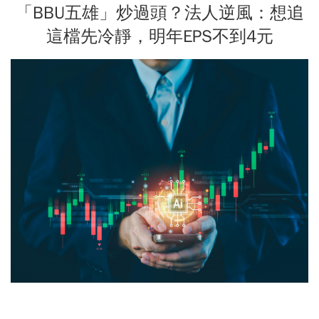
「BBU五雄」炒過頭？法人逆風：想追
這檔先冷靜，明年EPS不到4元