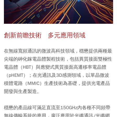
創新前瞻技術 多元應用領域
在無線寬頻通訊的微波高科技領域，穩懋提供兩種最
尖端的砷化鎵電晶體製程技術，包括異質接面雙極性
電晶體（HBT）與應變式異質接面高遷移率電晶體
（pHEMT）；在光通訊及3D感測領域，以單晶微波
積體電路（MMIC）生產技術為基礎，提供光電產品
開發與生產製造。
穩懋的產品線可滿足直流至150GHz內各種不同頻帶
無線傳輸系統的應用，廣泛應用於光纖通訊/光纖網