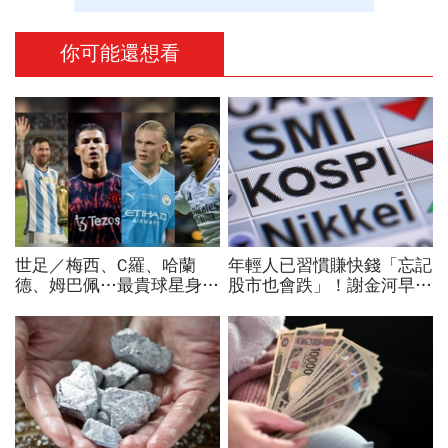
你可能還想看
世足／梅西、C羅、哈蘭
年輕人已習慣賺快錢「忘記
德、姆巴佩…最貴球星身價
股市也會跌」！謝金河早一
73億！選手排行出爐，法
步示警南韓個股槓桿ETF會
國560億是墊底球隊77倍
出事：根本把投資人丟火坑