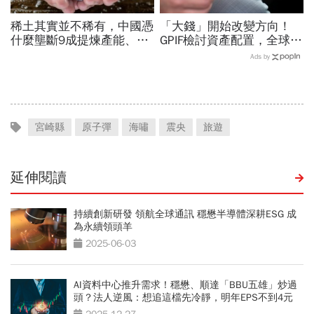
稀土其實並不稀有，中國憑
「大錢」開始改變方向！
什麼壟斷9成提煉產能、掐
GPIF檢討資產配置，全球資
住川普脖子？洪財隆解析：
金流向恐迎重大變局
Ads by
美中角力下，台灣最該擔心
的事
宮崎縣
原子彈
海嘯
震央
旅遊
延伸閱讀
持續創新研發 領航全球通訊 穩懋半導體深耕ESG 成
為永續領頭羊
2025-06-03
AI資料中心推升需求！穩懋、順達「BBU五雄」炒過
頭？法人逆風：想追這檔先冷靜，明年EPS不到4元