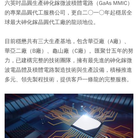
六英吋晶圓生產砷化鎵微波積體電路（GaAs MMIC）
的專業晶圓代工服務公司，更自二○一○年起穩居全
球最大砷化鎵晶圓代工廠的龍頭地位。
目前穩懋共有三大生產基地，包含華亞廠（A廠）、
華亞二廠（B廠）、龜山廠（C廠）。匯聚廿五年的努
力，已建構完整的技術團隊，擁有最先進的砷化鎵微
波電晶體及積體電路製造技術與生產設備，積極推進
多元、領先製程技術，提供客戶一條龍的完整服務。