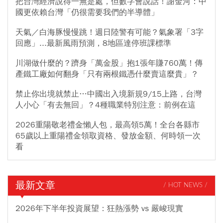
把台灣經濟說得一無是處，但數字會說話！謝金河：中
國更依賴台灣「仍很需要我們的半導體」
天氣／白海豚慢慢跳！週日陸警有可能？氣象署「3字
回應」...最新風雨預測，8地區達停班課標準
川湖做什麼的？躋身「萬金股」抱1張年賺760萬！傳
產鐵工廠如何翻身「只有兩根鐵憑什麼賣這麼貴」？
禁止你出境就禁止…中國出入境新規9/15上路，台灣
人小心「有去無回」？4種職業特別注意：前例在這
2026重陽敬老禮金懶人包，最高領5萬！全台各縣市
65歲以上重陽禮金領取資格、發放金額、何時領一次
看
最新文章
/ HOT NEWS /
2026年下半年投資展望：狂熱漲勢 vs 嚴峻現實