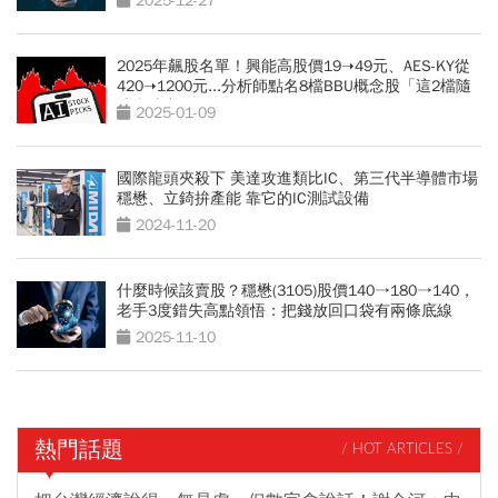
2025-12-27
2025年飆股名單！興能高股價19➝49元、AES-KY從
420➝1200元...分析師點名8檔BBU概念股「這2檔隨
時會噴出」
2025-01-09
國際龍頭夾殺下 美達攻進類比IC、第三代半導體市場
穩懋、立錡拚產能 靠它的IC測試設備
2024-11-20
什麼時候該賣股？穩懋(3105)股價140→180→140，
老手3度錯失高點領悟：把錢放回口袋有兩條底線
2025-11-10
熱門話題
/ HOT ARTICLES /