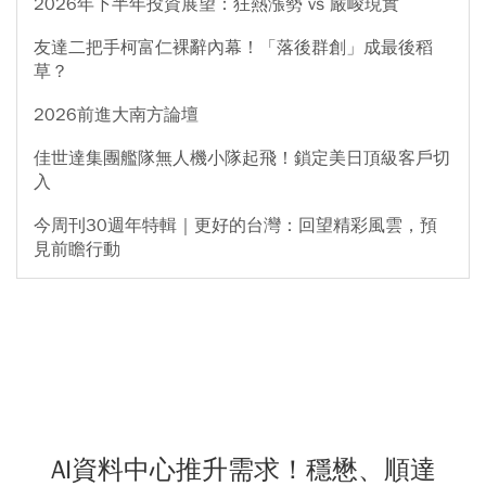
2026年下半年投資展望：狂熱漲勢 vs 嚴峻現實
友達二把手柯富仁裸辭內幕！「落後群創」成最後稻
草？
2026前進大南方論壇
佳世達集團艦隊無人機小隊起飛！鎖定美日頂級客戶切
入
今周刊30週年特輯｜更好的台灣：回望精彩風雲，預
見前瞻行動
AI資料中心推升需求！穩懋、順達