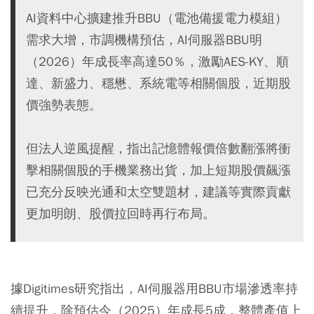
AI資料中心擴建推升BBU（電池備援電力模組）
需求大增，市調機構預估，AI伺服器BBU明
（2026）年成長率高達50％，激勵AES-KY、順
達、新盛力、穩懋、系統電等相關個股，近期股
價強勢表態。
但法人逆風提醒，指出記憶體報價倍數翻漲將衝
擊相關個股的手機業務出貨，加上短期股價飆漲
已充分反映光通和太空雙題材，建議等實際貢獻
更加明朗、股價拉回時再行布局。
據Digitimes研究指出，AI伺服器用BBU市場滲透率持
續提升，除預估今（2025）年成長5成，整體產值上