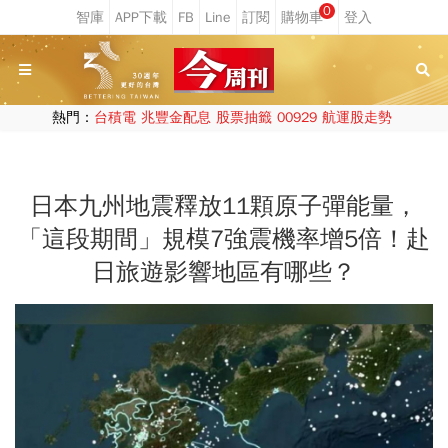
0
熱門：
台積電
兆豐金配息
股票抽籤
00929
航運股走勢
日本九州地震釋放11顆原子彈能量，
「這段期間」規模7強震機率增5倍！赴
日旅遊影響地區有哪些？