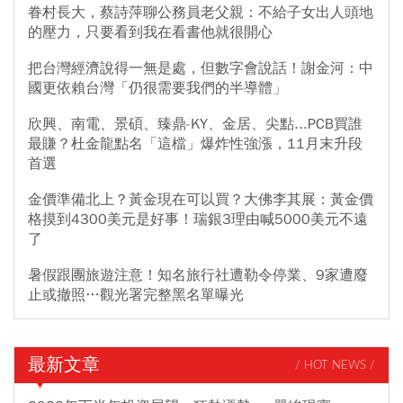
眷村長大，蔡詩萍聊公務員老父親：不給子女出人頭地
的壓力，只要看到我在看書他就很開心
把台灣經濟說得一無是處，但數字會說話！謝金河：中
國更依賴台灣「仍很需要我們的半導體」
欣興、南電、景碩、臻鼎-KY、金居、尖點...PCB買誰
最賺？杜金龍點名「這檔」爆炸性強漲，11月末升段
首選
金價準備北上？黃金現在可以買？大佛李其展：黃金價
格摸到4300美元是好事！瑞銀3理由喊5000美元不遠
了
暑假跟團旅遊注意！知名旅行社遭勒令停業、9家遭廢
止或撤照…觀光署完整黑名單曝光
最新文章
/ HOT NEWS /