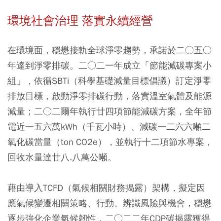
環境社會治理 落實永續經營
在環境面，穩懋接軌全球淨零趨勢，承諾於二○五○
年達到淨零排碳。二○二一年成立「節能減碳專案小
組」，依循SBTi（科學基礎減量目標倡議）訂定淨零
排放目標，啟動淨零排碳行動，落實溫室氣體及能源
減量；二○二爾年執行廿四項節能減碳方案，全年節
電近一五六萬kWh（千瓦小時）、減碳一二六六噸二
氧化碳當量（ton CO2e），並執行十二項節水專案，
回收水量達廿八.八萬公噸。
藉由導入TCFD（氣候相關財務揭露）架構，擬定因
應氣候變遷相關策略、行動、辨識風險與機會，穩懋
逐步強化企業氣候韌性，二○二二年CDP碳揭露獲得