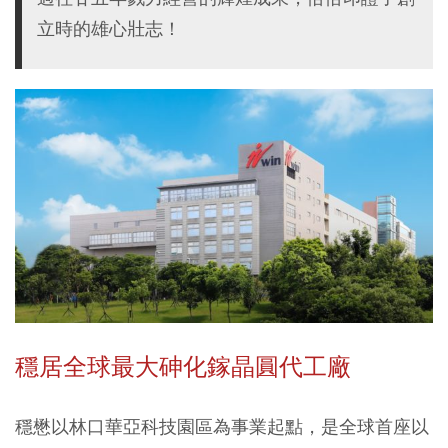
立時的雄心壯志！
穩居全球最大砷化鎵晶圓代工廠
穩懋以林口華亞科技園區為事業起點，是全球首座以