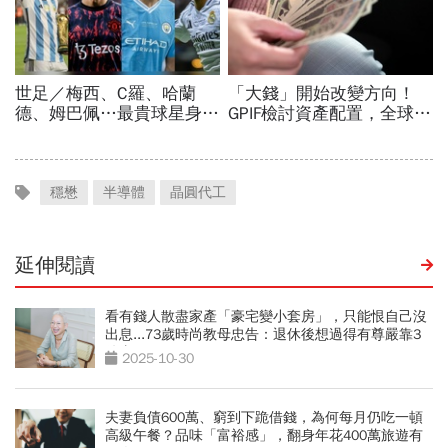
穩懋
半導體
晶圓代工
延伸閱讀
看有錢人散盡家產「豪宅變小套房」，只能恨自己沒
出息...73歲時尚教母忠告：退休後想過得有尊嚴靠3
件事
2025-10-30
夫妻負債600萬、窮到下跪借錢，為何每月仍吃一頓
高級午餐？品味「富裕感」，翻身年花400萬旅遊有