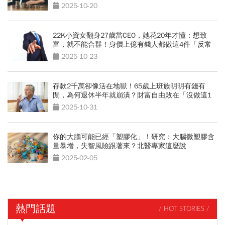
錢人
2025-10-20
22K小資女翻身27歲當CEO，她花20年才懂：想致
富，就不能合群！身價上億有錢人都做這4件「反常
事」
2025-10-23
存款2千萬卻像活在地獄！65歲上班族明明有錢有
閒，為何退休半年就崩潰？財富自由敗在「沒做這1
事」
2025-10-31
你的大腦可能已經「塑膠化」！研究：大腦微塑膠含
量暴增，失智風險跟著來？北醫專家這麼說
2025-02-05
熱門話題
/ HOT STORIES /