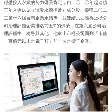
穩懋投入永續的努力備受肯定，自二○二○年起連續
三年入選DJSI（道瓊永續指數）成分股、榮獲二○二
三第十六屆台灣企業永續獎，並連續六屆獲得上櫃公
司治理評鑑企業排名前五%的殊榮，在第六屆公司治
理評鑑中，穩懋與其他十七家上市櫃公司同列「市值
一百億元以上之電子類」前十％之標竿企業。