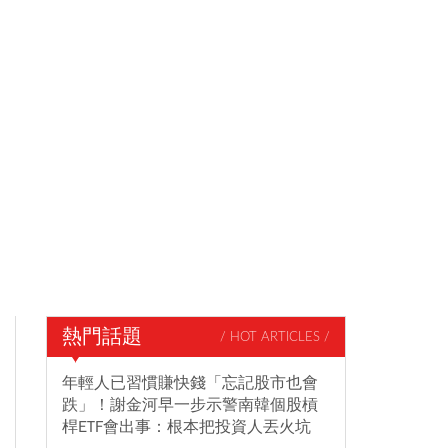
熱門話題
/ HOT ARTICLES /
年輕人已習慣賺快錢「忘記股市也會
跌」！謝金河早一步示警南韓個股槓
桿ETF會出事：根本把投資人丟火坑