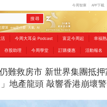
搜尋
怎麼算
esg是什麼
天氣
AI
生活
今周大耳朵 Podcast
富足今周起
幸福熟
存股助理
今周學堂
訂購優惠
活動報名
仍難救房市 新世界集團抵押
國」地產龍頭 敲響香港崩壞警