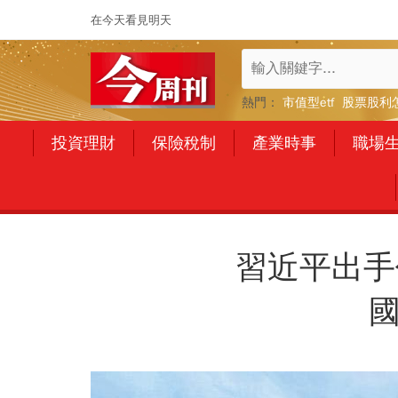
在今天看見明天
熱門：
市值型etf
股票股利
投資理財
保險稅制
產業時事
職場
習近平出手