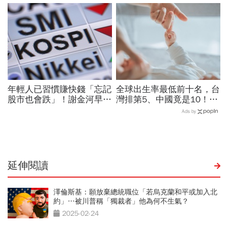
創7個月來最佳單周
年輕人已習慣賺快錢「忘記
全球出生率最低前十名，台
股市也會跌」！謝金河早一
灣排第5、中國竟是10！亞
步示警南韓個股槓桿ETF會
洲4國入榜「無聲危機」，
Ads by
出事：根本把投資人丟火坑
經濟壓力成天然避孕藥？
延伸閱讀
澤倫斯基：願放棄總統職位「若烏克蘭和平或加入北
約」…被川普稱「獨裁者」他為何不生氣？
2025-02-24