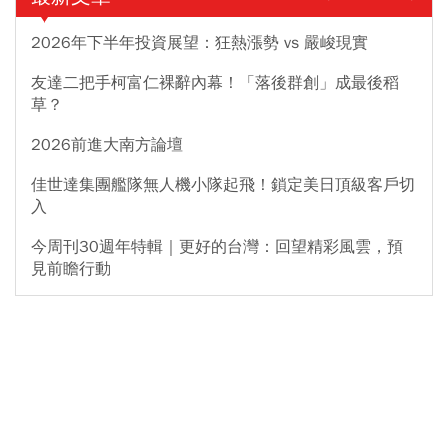
2026年下半年投資展望：狂熱漲勢 vs 嚴峻現實
友達二把手柯富仁裸辭內幕！「落後群創」成最後稻
草？
2026前進大南方論壇
佳世達集團艦隊無人機小隊起飛！鎖定美日頂級客戶切
入
今周刊30週年特輯｜更好的台灣：回望精彩風雲，預
見前瞻行動