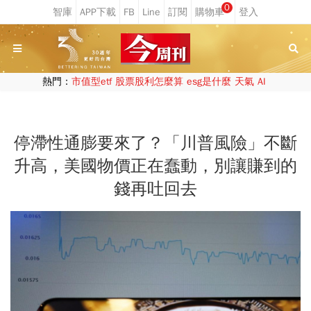
0
熱門：
市值型etf
股票股利怎麼算
esg是什麼
天氣
AI
停滯性通膨要來了？「川普風險」不斷
升高，美國物價正在蠢動，別讓賺到的
錢再吐回去