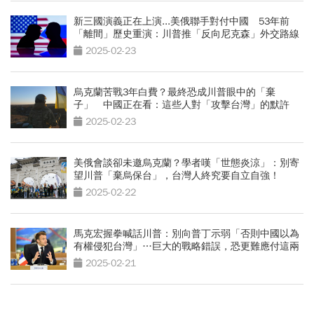
新三國演義正在上演...美俄聯手對付中國 53年前
「離間」歷史重演：川普推「反向尼克森」外交路線
2025-02-23
烏克蘭苦戰3年白費？最終恐成川普眼中的「棄
子」 中國正在看：這些人對「攻擊台灣」的默許
2025-02-23
美俄會談卻未邀烏克蘭？學者嘆「世態炎涼」：別寄
望川普「棄烏保台」，台灣人終究要自立自強！
2025-02-22
馬克宏握拳喊話川普：別向普丁示弱「否則中國以為
有權侵犯台灣」…巨大的戰略錯誤，恐更難應付這兩
國
2025-02-21