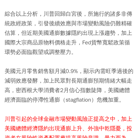
綜合以上分析，川普回歸白宮後，所施行的諸多非傳
統政經政策，引發後續效應與市場變動風險仍難精確
估算，但近期美國通膨數據隱約出現上漲趨勢，加上
國際大宗商品原物料價格走升，Fed貨幣寬鬆政策循
環勢必面臨觀望或調整壓力。
美國元月零售銷售額月減0.9%，顯示內需旺季過後的
減弱效應發酵，加上民眾對長期通膨預期情緒大幅走
高，密西根大學消費者2月信心指數陡降，美國總體
經濟面臨的停滯性通膨（stagflation）危機加重。
川普引起的全球金融市場變動風險正提高之中，加上
美國總體經濟隱約出現通膨上升、外強中乾隱憂，投
資者在風險性資產配置應提高風險意識，量力而為，