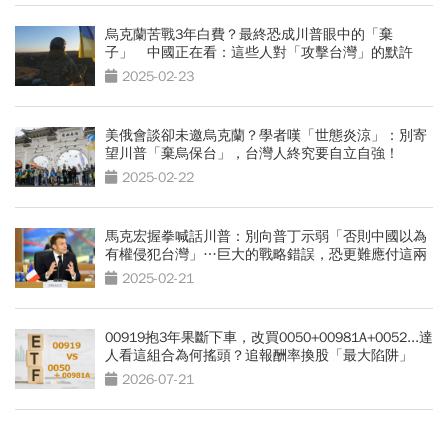
烏克蘭苦戰3年白費？最終恐成川普眼中的「棄
子」 中國正在看：這些人對「攻擊台灣」的默許
2025-02-23
美俄會談卻未邀烏克蘭？學者嘆「世態炎涼」：別寄
望川普「棄烏保台」，台灣人終究要自立自強！
2025-02-22
馬克宏握拳喊話川普：別向普丁示弱「否則中國以為
有權侵犯台灣」…巨大的戰略錯誤，恐更難應付這兩
國
2025-02-21
00919抱3年果斷下車，改買0050+00981A+0052...達
人看這組合為何搖頭？追報酬率換股「最大陷阱」
2026-07-21