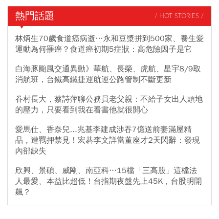
熱門話題
/ HOT STORIES /
林炳生70歲食道癌病逝…永和豆漿拼到500家、養生愛
運動為何罹癌？食道癌初期5症狀：高危險因子是它
白海豚颱風交通異動》華航、長榮、虎航、星宇8/9取
消航班，台鐵高鐵捷運航運公路管制不斷更新
眷村長大，蔡詩萍聊公務員老父親：不給子女出人頭地
的壓力，只要看到我在看書他就很開心
愛馬仕、香奈兒...兆基李建成涉吞7億送前妻滿屋精
品，遭羈押禁見！宏碁李文詳當董座才2天閃辭：發現
內部缺失
欣興、景碩、威剛、南亞科…15檔「三高股」這檔法
人最愛、本益比超低！台指期夜盤先上45K，台股明開
飆？