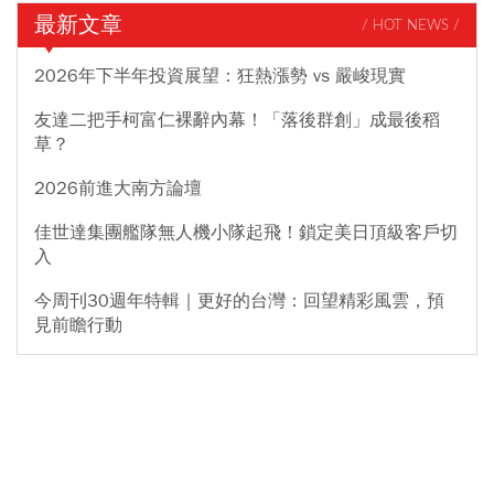
最新文章
/ HOT NEWS /
2026年下半年投資展望：狂熱漲勢 vs 嚴峻現實
友達二把手柯富仁裸辭內幕！「落後群創」成最後稻
草？
2026前進大南方論壇
佳世達集團艦隊無人機小隊起飛！鎖定美日頂級客戶切
入
今周刊30週年特輯｜更好的台灣：回望精彩風雲，預
見前瞻行動