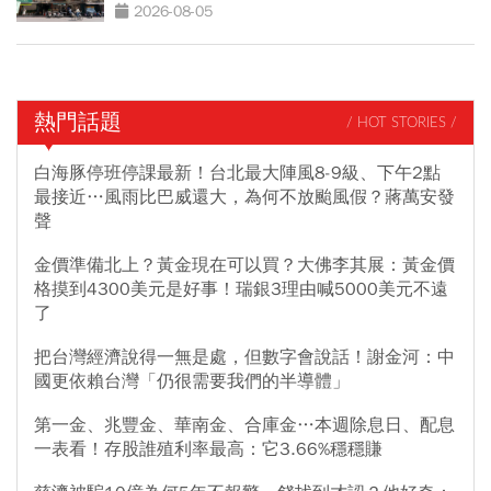
越高？
2026-08-05
熱門話題
/ HOT STORIES /
白海豚停班停課最新！台北最大陣風8-9級、下午2點
最接近…風雨比巴威還大，為何不放颱風假？蔣萬安發
聲
金價準備北上？黃金現在可以買？大佛李其展：黃金價
格摸到4300美元是好事！瑞銀3理由喊5000美元不遠
了
把台灣經濟說得一無是處，但數字會說話！謝金河：中
國更依賴台灣「仍很需要我們的半導體」
第一金、兆豐金、華南金、合庫金…本週除息日、配息
一表看！存股誰殖利率最高：它3.66%穩穩賺