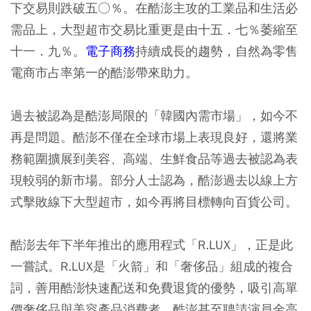
下交易則跌破五○％。在酷澎主攻的工業品和生活必
需品上，大型超市交易比重更是由十五．七％萎縮至
十一．九％。
電子商務
持續成長的趨勢，自然為零售
電商市占率第一的酷澎帶來助力。
過去被認為是酷澎局限的「韓國內需市場」，如今不
再是問題。酷澎不僅在全球市場上表現良好，還將業
務範圍擴展到美容、高端、生鮮食品等過去被認為表
現較弱的新市場。部分人士認為，酷澎過去以線上方
式擊敗線下大型超市，如今再將目標轉向百貨公司。
酷澎去年下半年推出的應用程式「R.LUX」，正是此
一嘗試。R.LUX是「火箭」和「奢侈品」組成的複合
詞，善用酷澎快速配送和免費退貨的優勢，吸引高單
價奢侈品與美容產品消費者。酷澎甚至聘請演員金高