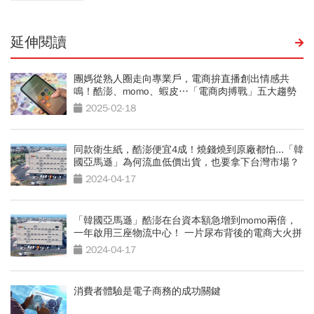
延伸閱讀
團媽從熟人圈走向專業戶，電商拚直播創出情感共
鳴！酷澎、momo、蝦皮…「電商肉搏戰」五大趨勢
2025-02-18
同款衛生紙，酷澎便宜4成！燒錢燒到原廠都怕...「韓
國亞馬遜」為何流血低價出貨，也要拿下台灣市場？
2024-04-17
「韓國亞馬遜」酷澎在台資本額急增到momo兩倍，
一年啟用三座物流中心！ 一片尿布背後的電商大火拼
2024-04-17
消費者體驗是電子商務的成功關鍵