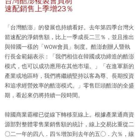
台灣酷澎複製會員制
速配銷售上季增23％
「台灣酷澎」的發展也持續看好。去年第四季台灣火
箭速配的淨銷售額，比上一季成長二三％，並且推出
與韓國一樣的「WOW會員」制度。酷澎創辦人暨執
行長金範錫表示：「我們相信在韓國成功締造的酷澎
模式，也可以成功應用在其他市場。」「在進軍新的
產業或地區時，我們將繼續堅持以客為尊、長期投資
和追求經營效率的酷澎模式。」零售巨頭酷澎的全盛
期，看起來仍將持續一段時間。
韓國商業霸權已從線下轉移至線上。根據產業通商資
源部對整體零售業銷售額的統計，線上交易比重從二
○二一年的四八．四％增加到去年的五○．六％，線