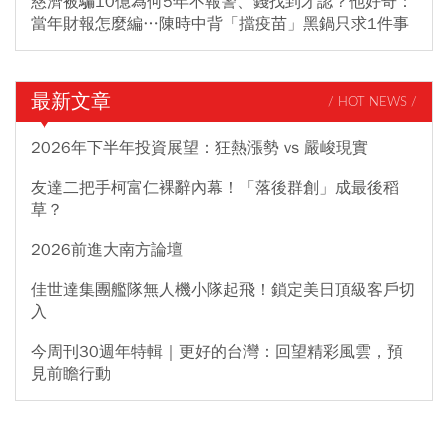
慈濟被騙10億為何5年不報警、錢找到才認？他好奇：
當年財報怎麼編…陳時中背「擋疫苗」黑鍋只求1件事
最新文章
/ HOT NEWS /
2026年下半年投資展望：狂熱漲勢 vs 嚴峻現實
友達二把手柯富仁裸辭內幕！「落後群創」成最後稻
草？
2026前進大南方論壇
佳世達集團艦隊無人機小隊起飛！鎖定美日頂級客戶切
入
今周刊30週年特輯｜更好的台灣：回望精彩風雲，預
見前瞻行動