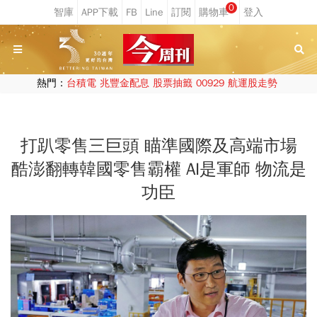
0
熱門：
台積電
兆豐金配息
股票抽籤
00929
航運股走勢
打趴零售三巨頭 瞄準國際及高端市場
酷澎翻轉韓國零售霸權 AI是軍師 物流是
功臣