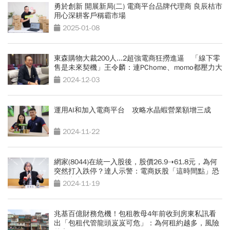
勇於創新 開展新局(二) 電商平台品牌代理商 良辰桔市
用心深耕客戶稱霸市場
2025-01-08
東森購物大裁200人...2超強電商狂撈進逼 「線下零
售是未來契機」王令麟：連PChome、momo都壓力大
2024-12-03
運用AI和加入電商平台 攻略水晶蝦營業額增三成
2024-11-22
網家(8044)在統一入股後，股價26.9➝61.8元，為何
突然打入跌停？達人示警：電商妖股「這時間點」恐
利多出盡
2024-11-19
兆基百億財務危機！包租教母4年前收到房東私訊看
出「包租代管龍頭岌岌可危」：為何租約越多，風險