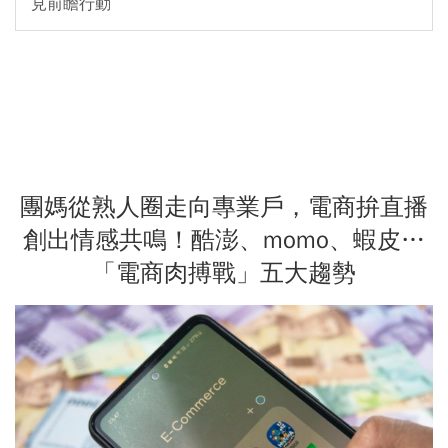
見前瞻行動
團媽從熟人圈走向專業戶，電商拚直播
創出情感共鳴！酷澎、momo、蝦皮…
「電商肉搏戰」五大趨勢