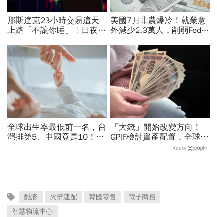
那斯達克23小時交易這天
美國7月非農爆冷！就業意
上路「不讓你睡」！日夜盤
外減少2.3萬人，削弱Fed升
時間、新舊制差異…圈內人
息機率...金價大漲逾7%，
喊：下單前注意一風險
創7個月來最佳單周
全球出生率最低前十名，台
「大錢」開始改變方向！
灣排第5、中國竟是10！亞
GPIF檢討資產配置，全球資
洲4國入榜「無聲危機」，
金流向恐迎重大變局
Ads by
經濟壓力成天然避孕藥？
酷澎
火箭速配
韓國零售
電子商務
智慧物流中心