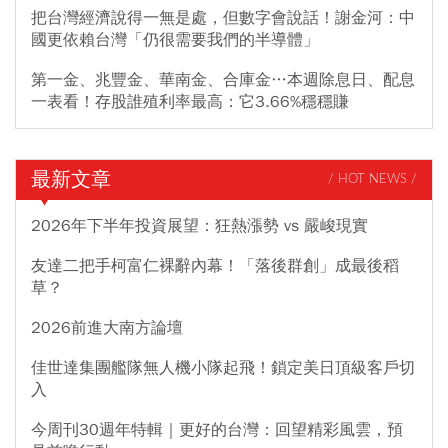
把台灣經濟說得一無是處，但數字會說話！謝金河：中
國更依賴台灣「仍很需要我們的半導體」
第一金、兆豐金、華南金、合庫金…本週除息日、配息
一表看！存股誰殖利率最高：它3.66%穩穩賺
最新文章
/ HOT NEWS /
2026年下半年投資展望：狂熱漲勢 vs 嚴峻現實
友達二把手柯富仁裸辭內幕！「落後群創」成最後稻
草？
2026前進大南方論壇
佳世達集團艦隊無人機小隊起飛！鎖定美日頂級客戶切
入
今周刊30週年特輯｜更好的台灣：回望精彩風雲，預