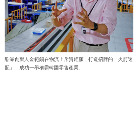
酷澎創辦人金範錫在物流上斥資鉅額，打造招牌的「火箭速
配」，成功一舉稱霸韓國零售產業。