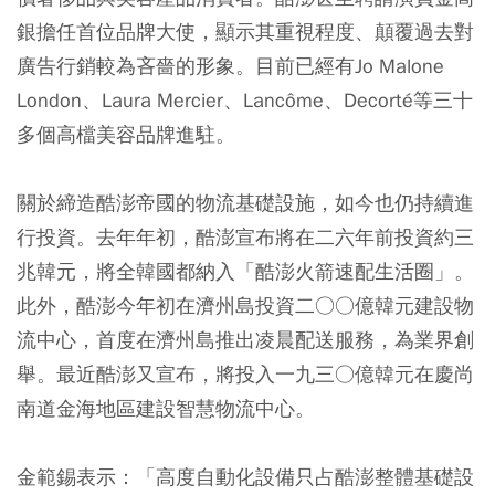
銀擔任首位品牌大使，顯示其重視程度、顛覆過去對
廣告行銷較為吝嗇的形象。目前已經有Jo Malone
London、Laura Mercier、Lancôme、Decorté等三十
多個高檔美容品牌進駐。
關於締造酷澎帝國的物流基礎設施，如今也仍持續進
行投資。去年年初，酷澎宣布將在二六年前投資約三
兆韓元，將全韓國都納入「酷澎火箭速配生活圈」。
此外，酷澎今年初在濟州島投資二○○億韓元建設物
流中心，首度在濟州島推出凌晨配送服務，為業界創
舉。最近酷澎又宣布，將投入一九三○億韓元在慶尚
南道金海地區建設智慧物流中心。
金範錫表示：「高度自動化設備只占酷澎整體基礎設