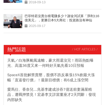
2018-09-13
巴菲特若沒賣台積電賺多少？謝金河試算「淨利116
億美元」，更勝日本5大商社：投資路沒有神仙
2025-09-17
熱門話題
/ HOT ARTICLES /
天氣／白海豚颱風遠離，豪大雨還沒完！雨區熱點曝
光、高溫36度又來…何時好天氣先看10日預報
SpaceX首批解禁賣壓，股價不跌反暴漲15%創最大漲
幅「直逼發行價」！最新目標價：有6成上漲空間
愛馬仕、香奈兒...兆基李建成涉吞7億送前妻滿屋精
品，遭羈押禁見！宏碁李文詳當董座才2天閃辭：發現
內部缺失