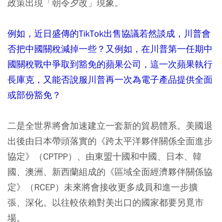
政策出現「朝令夕改」現象。
例如，近日盛傳的TikTok出售協議若然談成，川普會
否把中國關稅減掉一些？又例如，在川普第一任期中
國關稅戰中爭取到豁免的蘋果公司，這一次蘋果執行
長庫克，又能否說服川普再一次為電子產品提供全面
或部份豁免？
二是全世界將會加速建立一套新的貿易體系。美國退
出後由日本帶頭落實的《跨太平洋夥伴關係全面進步
協定》（CPTPP）、由東盟十國和中國、日本、韓
國、澳洲、新西蘭組成的《區域全面經濟夥伴關係協
定》（RCEP）未來將會接收更多成員和進一步擴
張、深化。以往較依賴對美出口的國家都要另覓市
場。