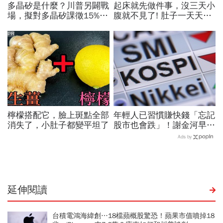
多晶矽是什麼？川普另闢戰
起床就先做件事，沒三天小
場，擬對多晶矽課徵15%關
腹就不見了! 肚子一天天變
稅…劍指中國？晶片與太陽
小！
能產業都離不開它
PR
檸檬搭配它，臉上斑點全部
年輕人已習慣賺快錢「忘記
消失了，小肚子都變平坦了
股市也會跌」！謝金河早一
步示警南韓個股槓桿ETF會
Ads by
出事：根本把投資人丟火坑
延伸閱讀
台積電鴻海緯創…18檔蘋概股驚恐！蘋果市值噴掉18