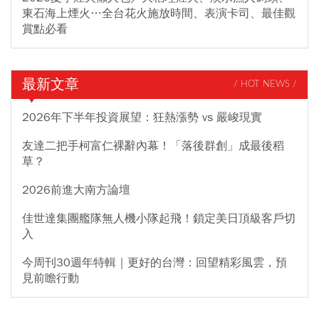
東石海上煙火…全台花火施放時間、表演卡司、最佳觀
賞點必看
最新文章
/ HOT NEWS /
2026年下半年投資展望：狂熱漲勢 vs 嚴峻現實
友達二把手柯富仁裸辭內幕！「落後群創」成最後稻
草？
2026前進大南方論壇
佳世達集團艦隊無人機小隊起飛！鎖定美日頂級客戶切
入
今周刊30週年特輯｜更好的台灣：回望精彩風雲，預
見前瞻行動