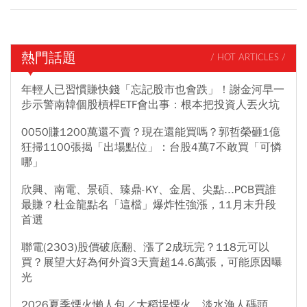
熱門話題
/ HOT ARTICLES /
年輕人已習慣賺快錢「忘記股市也會跌」！謝金河早一
步示警南韓個股槓桿ETF會出事：根本把投資人丟火坑
0050賺1200萬還不賣？現在還能買嗎？郭哲榮砸1億
狂掃1100張揭「出場點位」：台股4萬7不敢買「可憐
哪」
欣興、南電、景碩、臻鼎-KY、金居、尖點...PCB買誰
最賺？杜金龍點名「這檔」爆炸性強漲，11月末升段
首選
聯電(2303)股價破底翻、漲了2成玩完？118元可以
買？展望大好為何外資3天賣超14.6萬張，可能原因曝
光
2026夏季煙火懶人包／大稻埕煙火、淡水漁人碼頭、