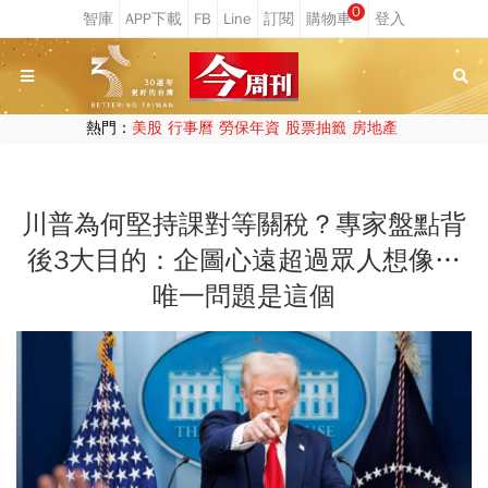
0
熱門：
美股
行事曆
勞保年資
股票抽籤
房地產
川普為何堅持課對等關稅？專家盤點背
後3大目的：企圖心遠超過眾人想像…
唯一問題是這個