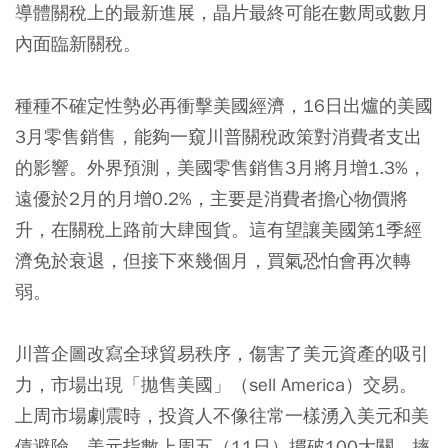
導體關稅上的最新進展，晶片最終可能在數周或數月
內面臨新關稅。
種種不確定性勢必再衝擊美國經濟，16日出爐的美國
3月零售銷售，能夠一窺川普關稅政策對消費者支出
的影響。外界預測，美國零售銷售3月將月增1.3%，
遠優於2月的月增0.2%，主要是消費者擔心物價將
升，在關稅上路前大肆囤貨。這有望讓美國第1季經
濟免於衰退，但接下來幾個月，買氣恐怕會再次轉
弱。
川普企圖改寫全球貿易秩序，傷害了美元資產的吸引
力，市場出現「拋售美國」（sell America）交易。
上周市場劇震時，投資人不像往常一樣湧入美元和美
債避險。美元指數上周五（11日）摜破100大關，摔