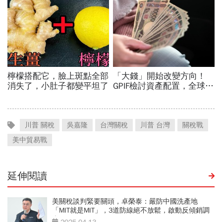
川普 關稅
吳嘉隆
台灣關稅
川普 台灣
關稅戰
美中貿易戰
延伸閱讀
美關稅談判緊要關頭，卓榮泰：嚴防中國洗產地
「MIT就是MIT」，3道防線絕不放鬆，啟動反傾銷調
查