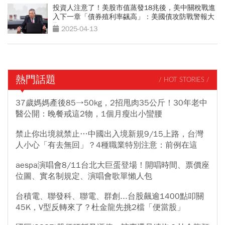
投資人注意了！美股市值蒸發18兆後，美中關稅戰進
入下一章「債券殖利率飊高」：美國債攻防戰警報大
響
2025-04-13
熱門話題
/ HOT STORIES /
37歲媽媽產後85→50kg，2招甩肉35公斤！30年老中
醫公開：晚餐戒這2物，1個月瘦出小蠻腰
禁止你出境就禁止…中國出入境新規9/15上路，台灣
人小心「有去無回」？4種職業特別注意：前例在這
aespa演唱會8/11台北大巨蛋登場！開唱時間、票價座
位圖、實名制規定、演唱會歌單懶人包
台積電、聯發科、聯電、群創...台股飆逾1400點叩關
45K，V型反轉來了？杜金龍先挑2檔「便當股」