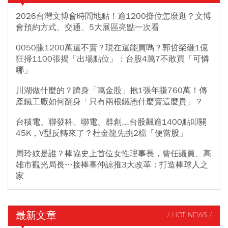
2026台灣文博會時間地點！逾1200攤位怎麼逛？文博
會預約方式、交通、5大展區亮點一次看
0050賺1200萬還不賣？現在還能買嗎？郭哲榮砸1億
狂掃1100張揭「出場點位」：台股4萬7不敢買「可憐
哪」
川湖做什麼的？躋身「萬金股」抱1張年賺760萬！傳
產鐵工廠如何翻身「只有兩根鐵憑什麼賣這麼貴」？
台積電、聯發科、聯電、群創...台股飆逾1400點叩關
45K，V型反轉來了？杜金龍先挑2檔「便當股」
周玲妏是誰？棒協史上首位女性理事長，曾任議員、高
雄市觀光局長…接棒辜仲諒推3大改革：打造棒球人之
家
最新文章
/ HOT NEWS /