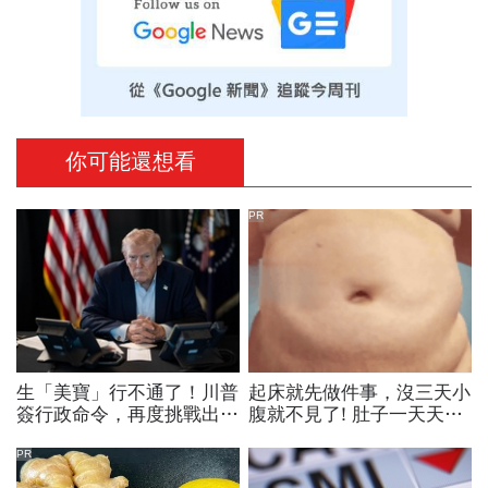
你可能還想看
PR
生「美寶」行不通了！川普
起床就先做件事，沒三天小
簽行政命令，再度挑戰出生
腹就不見了! 肚子一天天變
公民權、打擊生育旅遊：不
小！
允許花錢買進美國的資格
PR