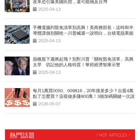
改革恐引爆美國民怨，還可能禍及台灣
2025-04-13
手機電腦列豁免清單別高興！美商務部長：這時和半
導體課個別關稅⋯川普喊週一說明白，台積電蘋果能
閃過？
2025-04-13
蘋概股下週將起飛？別對川普「關稅豁免清單」高興
太早 切記他的人格特質！華府經濟智庫示警
2025-04-13
每月1萬買0050、009816，20年後差多少？台股4萬
點了怎麼買？這樣做多賺800萬！3個加碼關鍵一次說
清楚
2026-05-07
熱門話題
/ HOT ARTICLES /