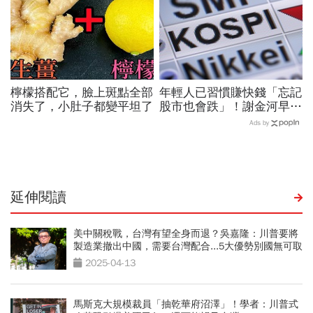
檸檬搭配它，臉上斑點全部
年輕人已習慣賺快錢「忘記
消失了，小肚子都變平坦了
股市也會跌」！謝金河早一
步示警南韓個股槓桿ETF會
Ads by
出事：根本把投資人丟火坑
延伸閱讀
美中關稅戰，台灣有望全身而退？吳嘉隆：川普要將
製造業撤出中國，需要台灣配合...5大優勢別國無可取
代
2025-04-13
馬斯克大規模裁員「抽乾華府沼澤」！學者：川普式