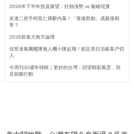
2026年下半年投資展望：狂熱漲勢 vs 嚴峻現實
友達二把手柯富仁裸辭內幕！「落後群創」成最後稻
草？
2026前進大南方論壇
佳世達集團艦隊無人機小隊起飛！鎖定美日頂級客戶切
入
今周刊30週年特輯｜更好的台灣：回望精彩風雲，預
見前瞻行動