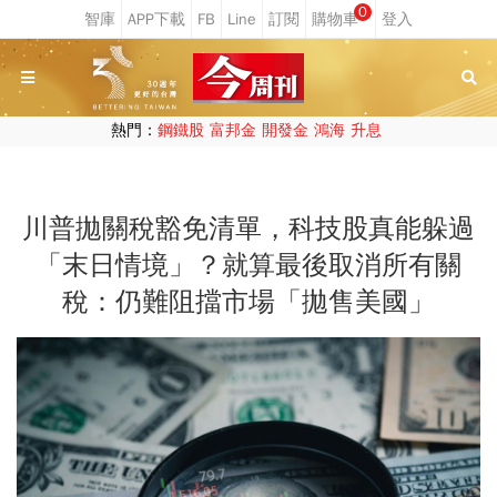
0
熱門：
鋼鐵股
富邦金
開發金
鴻海
升息
川普拋關稅豁免清單，科技股真能躲過
「末日情境」？就算最後取消所有關
稅：仍難阻擋市場「拋售美國」