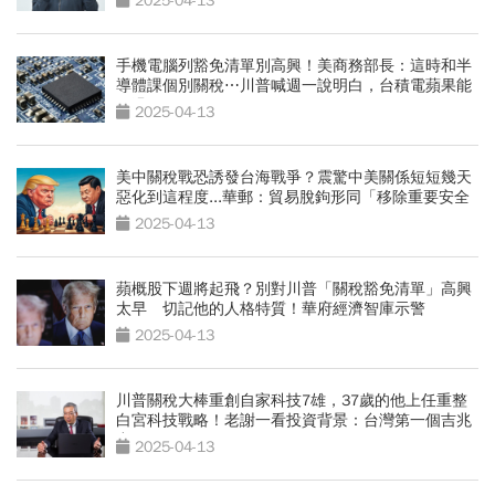
2025-04-13
手機電腦列豁免清單別高興！美商務部長：這時和半
導體課個別關稅⋯川普喊週一說明白，台積電蘋果能
閃過？
2025-04-13
美中關稅戰恐誘發台海戰爭？震驚中美關係短短幾天
惡化到這程度...華郵：貿易脫鉤形同「移除重要安全
閥」
2025-04-13
蘋概股下週將起飛？別對川普「關稅豁免清單」高興
太早 切記他的人格特質！華府經濟智庫示警
2025-04-13
川普關稅大棒重創自家科技7雄，37歲的他上任重整
白宮科技戰略！老謝一看投資背景：台灣第一個吉兆
出現了
2025-04-13