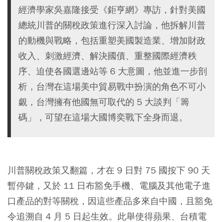
經濟學家吳嘉隆接受《鉅亨網》專訪，針對美國
總統川普的關稅政策進行深入討論，他拆解川普
的動機與戰略，包括重塑美國製造業、增加財政
收入、刺激經濟、解決國債、重整國際經濟秩
序、迫使各國選邊站等 6 大意圖，他並進一步剖
析，台灣在這場美中貿易戰中扮演的角色不可小
覷，台灣擁有他國無可取代的 5 大談判「籌
碼」，可望在這場大國博奕戰下全身而退。
川普關稅政策又翻篇，才在 9 日對 75 國按下 90 天
暫停鍵，又於 11 日布豁免手機、電腦及其他電子進
口產品的對等關稅，因這些產品多來自中國，且豁免
令追溯自 4 月 5 日起生效。此舉使得蘋果、台積電