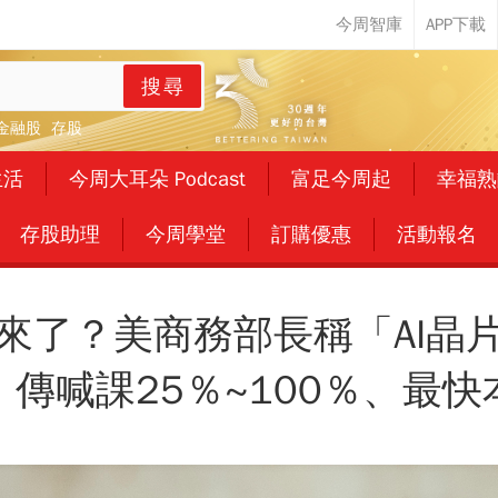
搜尋
金融股
存股
生活
今周大耳朵 Podcast
富足今周起
幸福熟
存股助理
今周學堂
訂購優惠
活動報名
來了？美商務部長稱「AI晶
傳喊課25％~100％、最