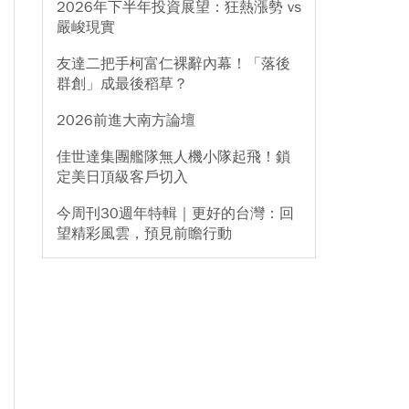
2026年下半年投資展望：狂熱漲勢 vs
嚴峻現實
友達二把手柯富仁裸辭內幕！「落後
群創」成最後稻草？
2026前進大南方論壇
佳世達集團艦隊無人機小隊起飛！鎖
定美日頂級客戶切入
今周刊30週年特輯｜更好的台灣：回
望精彩風雲，預見前瞻行動