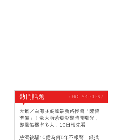
熱門話題
/ HOT ARTICLES /
天氣／白海豚颱風最新路徑圖「陸警
準備」！豪大雨紫爆影響時間曝光，
颱風假機率多大，10日報先看
慈濟被騙10億為何5年不報警、錢找