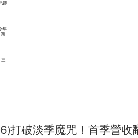
恐踢
今年
晶圓
 三
446)打破淡季魔咒！首季營收