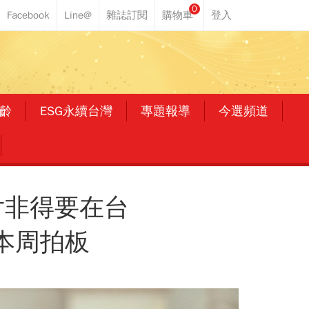
0
齡
ESG永續台灣
專題報導
今選頻道
片非得要在台
快本周拍板