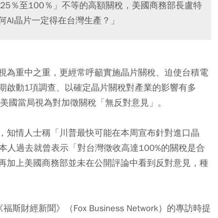
25％至100％」不等的高額關稅，美國商務部長盧特
疑「為何AI晶片一定得在台灣生產？」
視為重中之重，更經常呼籲實施晶片關稅、迫使台積電
期啟動1項調查、以確定晶片關稅對產業的影響有多
被美國當局視為對加徵關稅「無反對意見」。
，知情人士稱「川普最快可能在本周宣布針對進口晶
普本人過去就曾表示「對台灣徵收高達100%的關稅是合
再加上美國商務部並未在公開評論中看到反對意見，種
經新聞》（Fox Business Network）的專訪時提