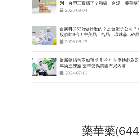
列！台塑三寶穩了？和碩、台泥、藥華藥
出
2025-09-04
台勝科(2532)做什麼的？是台塑子公司？
股價翻3倍！中美晶、合晶、環球晶...矽
下半年還能大暴漲？
2026-06-23
從新藥銷售不如預期 到今年首度轉虧為盈
年換三總座 藥華藥揭美國布局內幕
2024-07-10
藥華藥(6