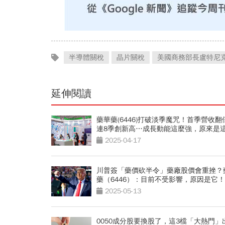
半導體關稅
晶片關稅
美國商務部長盧特尼
延伸閱讀
藥華藥(6446)打破淡季魔咒！首季營收翻
連8季創新高…成長動能這麼強，原來是
多助攻！
2025-04-17
川普簽「藥價砍半令」藥廠股價會重挫？
藥（6446）：目前不受影響，原因是它！
2025-05-13
0050成分股要換股了，這3檔「大熱門」