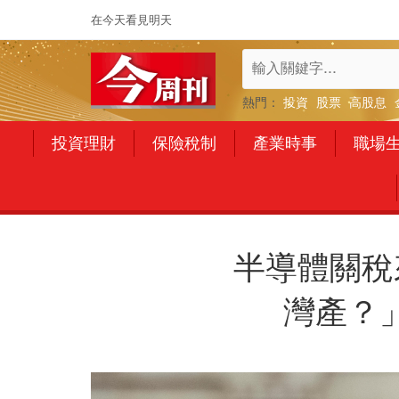
在今天看見明天
熱門：
投資
股票
高股息
投資理財
保險稅制
產業時事
職場
半導體關稅
灣產？」