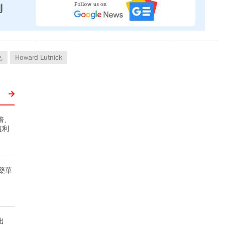
克
Howard Lutnick
倍、
這利
藥華
出