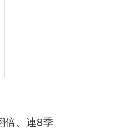
翻倍、連8季