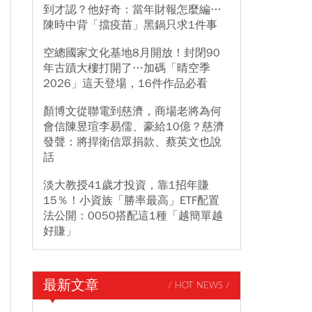
到才認？他好奇：當年財報怎麼編…
陳時中背「擋疫苗」黑鍋只求1件事
空總國家文化基地8月開放！封閉90
年古蹟大樓打開了…加碼「晴空季
2026」這天登場，16件作品必看
顏博文從聯電到慈濟，商場老將為何
會信陳昱瑄李易儒、豪給10億？慈濟
發聲：將捍衛信眾捐款、蔡英文也說
話
淡大教授41歲才投資，靠1招年賺
15％！小資族「勝率最高」ETF配置
法公開：0050搭配這1種「越簡單越
好賺」
最新文章
/ HOT NEWS /