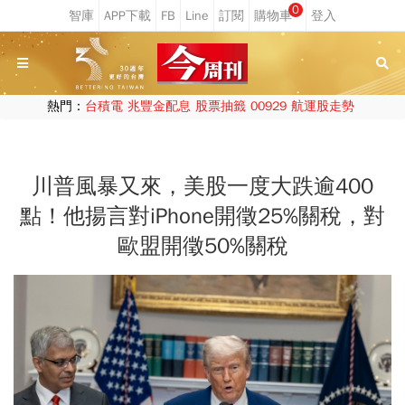
0
熱門：
台積電
兆豐金配息
股票抽籤
00929
航運股走勢
川普風暴又來，美股一度大跌逾400
點！他揚言對iPhone開徵25%關稅，對
歐盟開徵50%關稅