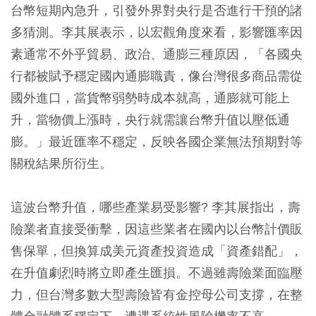
台幣短期內急升，引發外界對央行是否進行干預的諸
多猜測。李其展表示，以宏觀角度來看，影響匯率因
素通常不外乎貿易、政治、通膨三種原因，「各國央
行都被賦予穩定國內通膨職責，像台灣很多商品需從
國外進口，當貨幣弱勢時成本就高，通膨就可能上
升，當物價上漲時，央行就需讓台幣升值以壓低通
膨。」最近匯率不穩定，反映各國企業無法預期對等
關稅結果所衍生。
這波台幣升值，哪些產業易受影響? 李其展指出，壽
險業者直接受衝擊，因這些業者在國內以台幣計價販
售保單，但換算成美元資產投資造成「資產錯配」，
在升值劇烈時將立即產生匯損。不過雖壽險業面臨壓
力，但台灣多數大型壽險皆有金控母公司支撐，在整