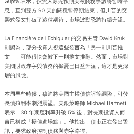
Gupta 表示，投資人原先預期美歐關稅爭議將暫時平
息，直到雙方 90 天的關稅暫停期結束，但川普的突
襲式發文打破了這種期待，市場波動恐將持續升溫。
La Financière de l’Echiquier 的交易主管 David Kruk
則認為，部分投資人視這些發言為「另一則川普推
文」，可能很快會被下一則推文推翻。然而，市場對
美國財政赤字與債務的擔憂已日益升溫，這才是更深
層的風險。
本周早些時候，穆迪將美國主權債信評等調降，引發
長債殖利率劇烈震盪。美銀策略師 Michael Hartnett
表示，30 年期殖利率升破 5% 後，對長期投資人而
言已構成「極佳進場點」。他指出，債市正在發出警
訊，要求政府控制債務與赤字路徑。