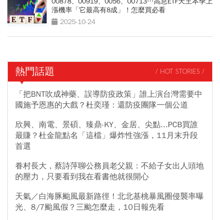
00878、00919、0056、00713…高息ETF天王本季上
漲機率「它最高有8成」！怎麼買必看
2025-10-24
熱門話題
/ HOT STORIES /
「把BNT吹成神藥、誤導防疫政策」誰上演台灣需要中
國施予恩惠的大戲？杜奕瑾：還防疫團隊一個公道
欣興、南電、景碩、臻鼎-KY、金居、尖點...PCB買誰
最賺？杜金龍點名「這檔」爆炸性強漲，11月末升段
首選
眷村長大，蔡詩萍聊公務員老父親：不給子女出人頭地
的壓力，只要看到我在看書他就很開心
天氣／白海豚颱風最新路徑！北北基桃暴風圈侵襲率曝
光、8/7颱風假？三颱怎麼走，10日報先看