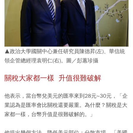
▲政治大學國關中心兼任研究員陳德昇(左)、華信統
領企管總經理袁明仁(右)。圖／彭蕙珍攝
關稅大家都一樣
升值很難破解
他表示，當台幣兌美元的匯率來到28元~30元，「企
業認為是匯率會比關稅還要嚴重。為什麼？關稅是大
家都一樣，台幣升值是很難破解的。」
他提出幾個方法，降低美元部位；分散市場，「美國