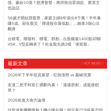
儒、豪給10億？慈濟發聲：將捍衛信眾捐款、蔡英文
也說話
56歲才開始買股票，家庭主婦8年滾出8千萬！半年暴
賺5成、卻在股災「輝達殺在最低點」...她靠3個心法
翻身
台積電、聯發科、聯電、群創...台股飆逾1400點叩關
45K，V型反轉來了？杜金龍先挑2檔「便當股」
最新文章
/ HOT NEWS /
2026年下半年投資展望：狂熱漲勢 vs 嚴峻現實
友達二把手柯富仁裸辭內幕！「落後群創」成最後稻
草？
2026前進大南方論壇
佳世達集團艦隊無人機小隊起飛！鎖定美日頂級客戶切