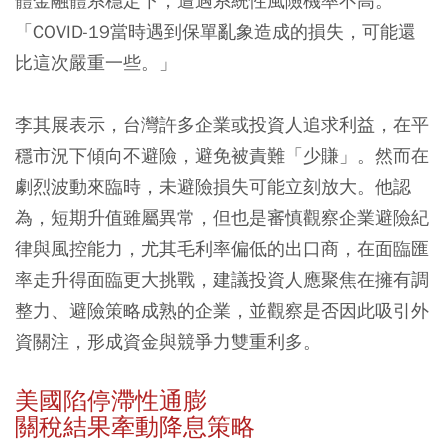
體金融體系穩定下，遭遇系統性風險機率不高。
「COVID-19當時遇到保單亂象造成的損失，可能還
比這次嚴重一些。」
李其展表示，台灣許多企業或投資人追求利益，在平
穩市況下傾向不避險，避免被責難「少賺」。然而在
劇烈波動來臨時，未避險損失可能立刻放大。他認
為，短期升值雖屬異常，但也是審慎觀察企業避險紀
律與風控能力，尤其毛利率偏低的出口商，在面臨匯
率走升得面臨更大挑戰，建議投資人應聚焦在擁有調
整力、避險策略成熟的企業，並觀察是否因此吸引外
資關注，形成資金與競爭力雙重利多。
美國陷停滯性通膨
關稅結果牽動降息策略