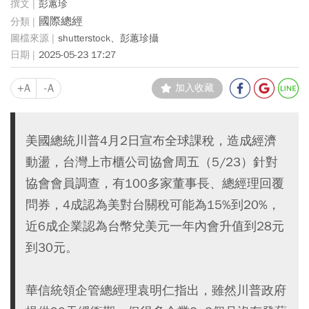
彭蕙珍
國際總經
shutterstock、彭蕙珍攝
2025-05-23 17:27
+A
-A
加入收藏
美國總統川普4月2日宣布全球課稅，造成經濟
動盪，台灣上市櫃公司協會周五（5/23）針對
協會會員調查，有100多家董事長、總經理回覆
問券，4成認為美對台關稅可能為15%到20%，
近6成企業認為台幣兌美元一年內會升值到28元
到30元。
華信統領企管總經理袁明仁指出，雖然川普政府