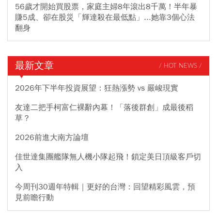
56歲才開始買股票，家庭主婦8年滾出8千萬！半年暴
賺5成、卻在股災「輝達殺在最低點」...她靠3個心法
翻身
最新文章
/ HOT NEWS /
2026年下半年投資展望：狂熱漲勢 vs 嚴峻現實
友達二把手柯富仁裸辭內幕！「落後群創」成最後稻
草？
2026前進大南方論壇
佳世達集團艦隊無人機小隊起飛！鎖定美日頂級客戶切
入
今周刊30週年特輯｜更好的台灣：回望精彩風雲，預
見前瞻行動