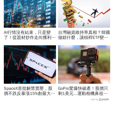
AI行情沒有結束，只是變
台灣融資維持率真相？韓國
了！從題材炒作走向獲利驗
做錯什麼，讓槓桿ETF變風
證，防禦型配置成關鍵
暴中心？去槓桿風暴完全拆
解
SpaceX首批解禁賣壓，股
GoPro驚爆快破產！股價只
價不跌反暴漲15%創最大漲
剩1美元...運動相機鼻祖為
幅「直逼發行價」！最新目
何摔落神壇？公司曝致命一
Ads by
標價：有6成上漲空間
擊：記憶體價格太失控