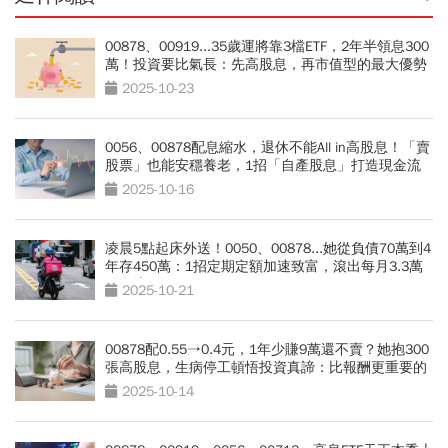
00878、00919...35歲運將靠3檔ETF，2年半領息300
萬！投資要比氣長：先高股息，再市值型的最大優勢
2025-10-23
0056、00878配息縮水，退休不能All in高股息！「賣
股票」也能安穩養老，1招「自產股息」打造現金流
2025-10-16
凌晨5點起床外送！0050、00878...她從負債70萬到4
年存450萬：1招定期定額加速致富，滾出每月3.3萬
現金流
2025-10-21
00878配0.55→0.4元，1年少賺9萬還不賣？她抱300
張高股息，生病停工頓悟投資真諦：比報酬更重要的
是？
2025-10-14