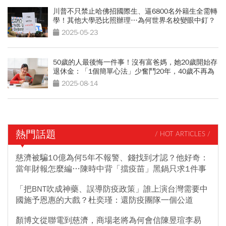
川普不只禁止哈佛招國際生、逼6800名外籍生全需轉
學！其他大學恐比照辦理…為何世界名校變眼中釘？
2025-05-23
50歲的人最後悔一件事！沒有富爸媽，她20歲開始存
退休金：「1個簡單心法」少奮鬥20年，40歲不再為
錢工作
2025-08-14
熱門話題
/ HOT ARTICLES /
慈濟被騙10億為何5年不報警、錢找到才認？他好奇：
當年財報怎麼編…陳時中背「擋疫苗」黑鍋只求1件事
「把BNT吹成神藥、誤導防疫政策」誰上演台灣需要中
國施予恩惠的大戲？杜奕瑾：還防疫團隊一個公道
顏博文從聯電到慈濟，商場老將為何會信陳昱瑄李易