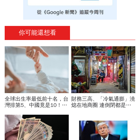
你可能還想看
全球出生率最低前十名，台
財務三高、「冷氣通膨」澆
灣排第5、中國竟是10！亞
熄在地商圈 連倒閉都是奢
洲4國入榜「無聲危機」，
求…韓國小老闆的生存悲歌
經濟壓力成天然避孕藥？