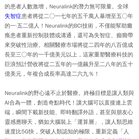
的患者人數激增，Neuralink的潛力無可限量。全球
失智症
患者將從二○一七年的五千萬人暴增至五○年
的一·五二億人！Neuralink的BCI技術，不僅能幫助癱
瘓患者重新控制肢體或溝通，還可為失智症、癲癇帶
來突破性治療。相關醫療市場將從二四年的八百億成
長至三○年的一千億美元以上，這家重塑醫療科技的
巨浪預計營收將從二五年的一億飆升至二八年的五十
億美元，年複合成長率高達二六九％！
Neuralink的野心遠不止於醫療。終極目標是讓人類與
AI合為一體，創造奇點時代！讓大腦可以直接連上雲
端，瞬間下載新技能、即時翻譯外語，甚至與朋友心
靈感應聊天，猶如大腦裝上「運算層」，讓人類思維
速度比5G快，突破人類認知的極限，重新定義「人