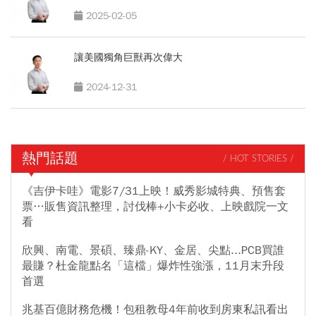
2025-02-05
讓美國獨角巨獸再次偉大
2024-12-31
熱門話題
/ HOT STORIES /
《吉伊卡哇》電影7/31上映！威秀影城特典、預售套
票…販售資訊整理，討伐棒+小卡必收、上映戲院一文
看
欣興、南電、景碩、臻鼎-KY、金居、尖點...PCB買誰
最賺？杜金龍點名「這檔」爆炸性強漲，11月末升段
首選
兆基百億財務危機！包租教母4年前收到房東私訊看出