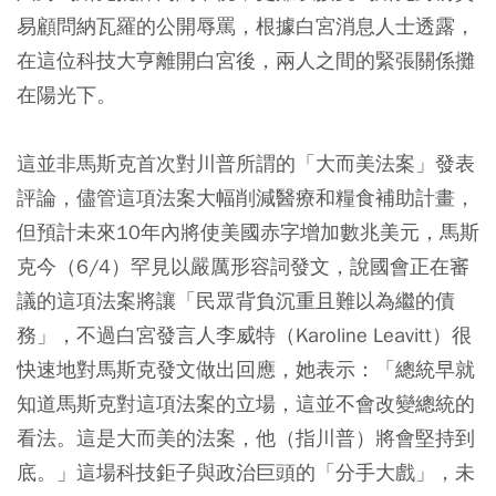
易顧問納瓦羅的公開辱罵，根據白宮消息人士透露，
在這位科技大亨離開白宮後，兩人之間的緊張關係攤
在陽光下。
這並非馬斯克首次對川普所謂的「大而美法案」發表
評論，儘管這項法案大幅削減醫療和糧食補助計畫，
但預計未來10年內將使美國赤字增加數兆美元，馬斯
克今（6/4）罕見以嚴厲形容詞發文，說國會正在審
議的這項法案將讓「民眾背負沉重且難以為繼的債
務」，不過白宮發言人李威特（Karoline Leavitt）很
快速地對馬斯克發文做出回應，她表示：「總統早就
知道馬斯克對這項法案的立場，這並不會改變總統的
看法。這是大而美的法案，他（指川普）將會堅持到
底。」這場科技鉅子與政治巨頭的「分手大戲」，未