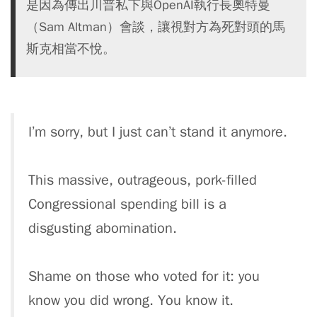
是因為傳出川普私下與OpenAI執行長奧特曼
（Sam Altman）會談，讓視對方為死對頭的馬
斯克相當不悅。
I’m sorry, but I just can’t stand it anymore.
This massive, outrageous, pork-filled
Congressional spending bill is a
disgusting abomination.
Shame on those who voted for it: you
know you did wrong. You know it.