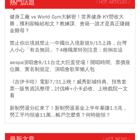
熱門話題
/ HOT ARTICLES /
健身工廠 vs World Gym大解密！世界健身-KY營收大
勝，獲利卻輸給柏文？教練課、會籍…誰才是真正賺錢
金雞母？
禁止你出境就禁止…中國出入境新規9/15上路，台灣
人小心「有去無回」？4種職業特別注意：前例在這
aespa演唱會8/11台北大巨蛋登場！開唱時間、票價座
位圖、實名制規定、演唱會歌單懶人包
《吉伊卡哇》電影7/31上映！威秀影城特典、預售套
票…販售資訊整理，討伐棒+小卡必收、上映戲院一文
看
新制勞退分紅來了！新制勞退基金上半年暴賺1.5兆，
勞工平均領逾11萬...帳戶怎麼查？何時能領？
最新文章
/ HOT NEWS /