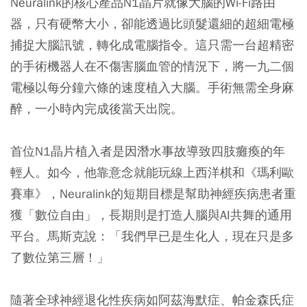
Neuralink的核心產品N1晶片就像大腦的Wi-Fi路由
器，只有硬幣大小，卻能透過比頭髮還細的超細電極
捕捉大腦訊號，轉化成電腦指令。這只需一台超精密
的手術機器人在不傷害腦血管的情況下，將一九二個
電極以每分鐘六條的速度植入大腦。手術無需全身麻
醉，一小時內完成後當天出院。
首位N1晶片植入者是因潛水事故導致四肢癱瘓的年
輕人。如今，他靠意念就能玩線上西洋棋和《瑪利歐
賽車》，Neuralink的短期目標是幫助神經疾病患者重
獲「數位自由」，長期則是打造人腦與AI共舞的通用
平台。馬斯克說：「我們早已是生化人，現在只是多
了數位第三層！」
隨著全球神經退化性疾病如阿茲海默症、帕金森氏症