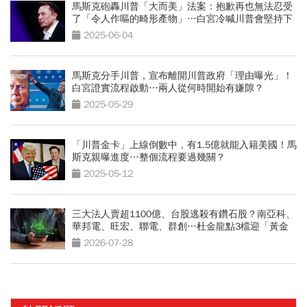
馬斯克砲轟川普「大而美」法案：抱歉再也無法忍受
了「令人作嘔的畸形產物」…白宮冷喊川普會堅持下
去
2025-06-04
馬斯克分手川普，宣布離開川普政府「理由曝光」！
白宮證實流程啟動⋯兩人從何時開始有嫌隙？
2025-05-29
「川普金卡」上線倒數中，有1.5億就能入籍美國！馬
斯克親曝進度…整個流程要過幾關？
2025-05-12
三大法人賣超1100億、台股逃殺有鑽石股？南亞科、
華邦電、旺宏、聯電、群創…杜金龍點3檔迎「黃金
坑」買點
2026-07-28