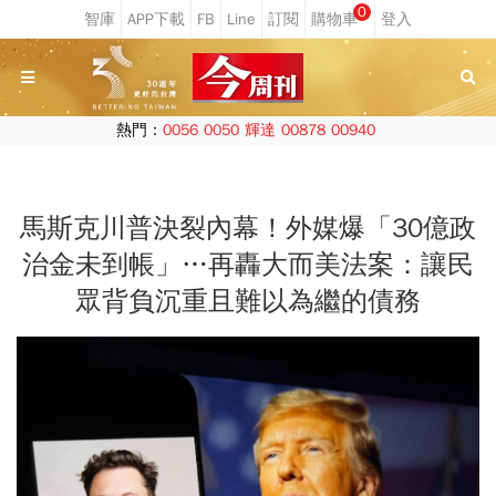
0
熱門：
0056
0050
輝達
00878
00940
馬斯克川普決裂內幕！外媒爆「30億政
治金未到帳」…再轟大而美法案：讓民
眾背負沉重且難以為繼的債務