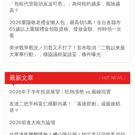
「包租代管龍頭岌岌可危」：為何租約越多，風險越
高？
2026重陽敬老禮金懶人包，最高領5萬！全台各縣市
65歲以上重陽禮金領取資格、發放金額、何時領一次
看
美伊戰爭戰況／川普又不打了！宣布取消「二戰以來最
大軍事行動」，稱協議框架談妥，條件曝光
最新文章
/ HOT NEWS /
2026年下半年投資展望：狂熱漲勢 vs 嚴峻現實
友達二把手柯富仁裸辭內幕！「落後群創」成最後稻
草？
2026前進大南方論壇
佳世達集團艦隊無人機小隊起飛！鎖定美日頂級客戶切