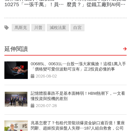
馬斯克
川普
減稅法案
白宮
延伸閱讀
00685L、00631L…台股一漲大家瘋搶！這檔1萬入手
「價格變可愛但波動可沒有」正2投資必懂的事
2026-08-02
記憶體股暴跌不是基本面轉弱！HBM熱潮下，一文看
懂投資與投機的差別
2026-07-28
兆基怎麼了？包租代管龍頭爆資金缺口逾百億！董座
閃辭、趙姬投資操盤人失聯…187人組自救會，公司