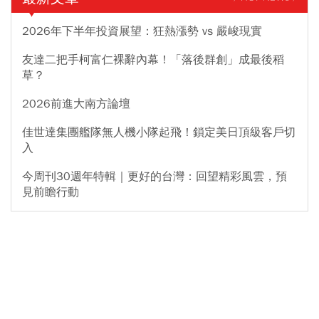
2026年下半年投資展望：狂熱漲勢 vs 嚴峻現實
友達二把手柯富仁裸辭內幕！「落後群創」成最後稻
草？
2026前進大南方論壇
佳世達集團艦隊無人機小隊起飛！鎖定美日頂級客戶切
入
今周刊30週年特輯｜更好的台灣：回望精彩風雲，預
見前瞻行動