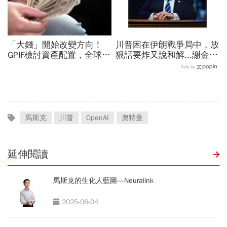
「大錢」開始改變方向！
川普困在伊朗戰爭局中，放
GPIF檢討資產配置，全球資
狠話要炸又說和解...謝金河
金流向恐迎重大變局
揭伊朗權力結構：制度決定
Ads by
一個國家的未來
馬斯克
川普
OpenAI
奧特曼
延伸閱讀
馬斯克的生化人藍圖―Neuralink
2025-06-04