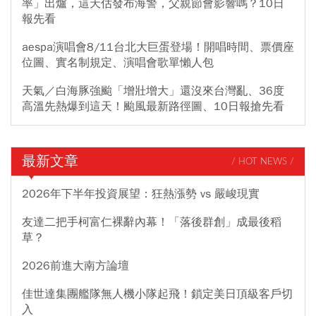
率」出爐，這天估發布海警，父親節會影響嗎？10日
報先看
aespa演唱會8/11台北大巨蛋登場！開唱時間、票價座
位圖、實名制規定、演唱會歌單懶人包
天氣／白海豚強颱「增壯增大」還沒來台灣亂、36度
高溫先熱爆到這天！颱風最新路徑圖、10日報搶先看
最新文章
/ HOT NEWS /
2026年下半年投資展望：狂熱漲勢 vs 嚴峻現實
友達二把手柯富仁裸辭內幕！「落後群創」成最後稻
草？
2026前進大南方論壇
佳世達集團艦隊無人機小隊起飛！鎖定美日頂級客戶切
入