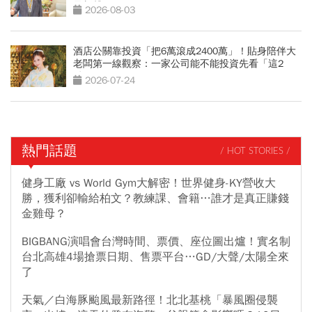
最新聲明
2026-08-03
酒店公關靠投資「把6萬滾成2400萬」！貼身陪伴大
老闆第一線觀察：一家公司能不能投資先看「這2
點」
2026-07-24
熱門話題
/ HOT STORIES /
健身工廠 vs World Gym大解密！世界健身-KY營收大
勝，獲利卻輸給柏文？教練課、會籍…誰才是真正賺錢
金雞母？
BIGBANG演唱會台灣時間、票價、座位圖出爐！實名制
台北高雄4場搶票日期、售票平台…GD/大聲/太陽全來
了
天氣／白海豚颱風最新路徑！北北基桃「暴風圈侵襲