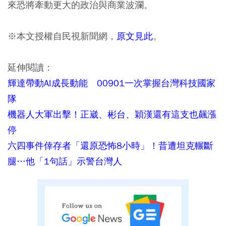
來恐將牽動更大的政治與商業波瀾。
※本文授權自民視新聞網，
原文見此
。
延伸閱讀：
輝達帶動AI成長動能 00901一次掌握台灣科技國家
隊
機器人大軍出擊！正崴、彬台、穎漢還有這支也飆漲
停
六四事件倖存者「還原恐怖8小時」！昔遭坦克輾斷
腿…他「1句話」示警台灣人