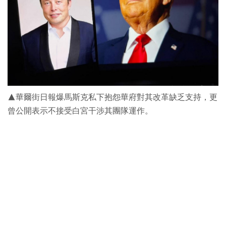
▲華爾街日報爆馬斯克私下抱怨華府對其改革缺乏支持，更
曾公開表示不接受白宮干涉其團隊運作。