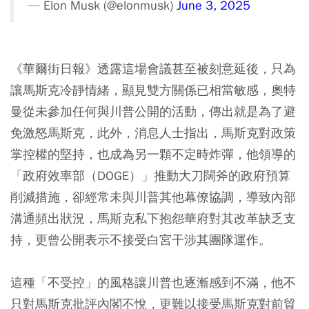
— Elon Musk (@elonmusk)
June 3, 2025
《華爾街日報》透露這場會議甚至被刻意延後，只為
讓馬斯克冷靜情緒，顯見雙方關係已相當敏感，奧特
曼從未參加任何與川普公開的活動，傳出就是為了避
免激怒馬斯克，此外，消息人士指出，馬斯克對政策
掌控權的堅持，也成為另一顆不定時炸彈，他領導的
「政府效率部（DOGE）」推動大刀闊斧的政府預算
削減措施，卻經常未與川普其他幕僚協調，導致內部
溝通頻出狀況，馬斯克私下抱怨華府對其改革缺乏支
持，更曾公開表示不接受白宮干涉其團隊運作。
這種「不受控」的風格讓川普也逐漸感到不滿，他不
只對馬斯克批評內閣不悅，更難以接受馬斯克對前貿