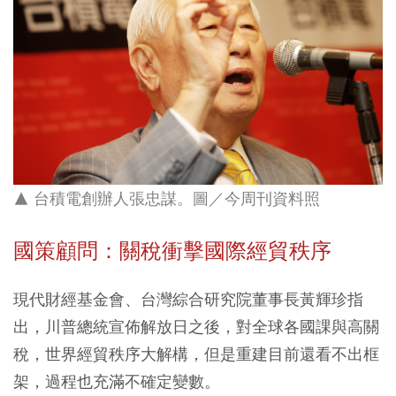
▲ 台積電創辦人張忠謀。圖／今周刊資料照
國策顧問：關稅衝擊國際經貿秩序
現代財經基金會、台灣綜合研究院董事長黃輝珍指
出，川普總統宣佈解放日之後，對全球各國課與高關
稅，世界經貿秩序大解構，但是重建目前還看不出框
架，過程也充滿不確定變數。