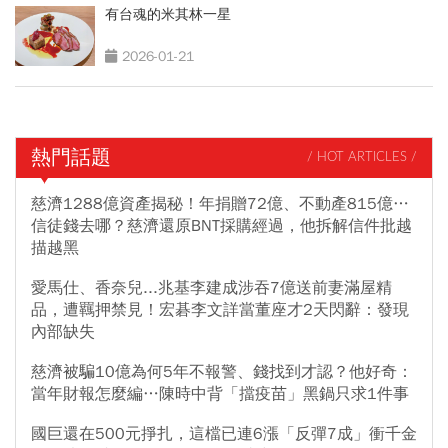
有台魂的米其林一星
2026-01-21
熱門話題
/ HOT ARTICLES /
慈濟1288億資產揭秘！年捐贈72億、不動產815億…
信徒錢去哪？慈濟還原BNT採購經過，他拆解信件批越
描越黑
愛馬仕、香奈兒...兆基李建成涉吞7億送前妻滿屋精
品，遭羈押禁見！宏碁李文詳當董座才2天閃辭：發現
內部缺失
慈濟被騙10億為何5年不報警、錢找到才認？他好奇：
當年財報怎麼編…陳時中背「擋疫苗」黑鍋只求1件事
國巨還在500元掙扎，這檔已連6漲「反彈7成」衝千金