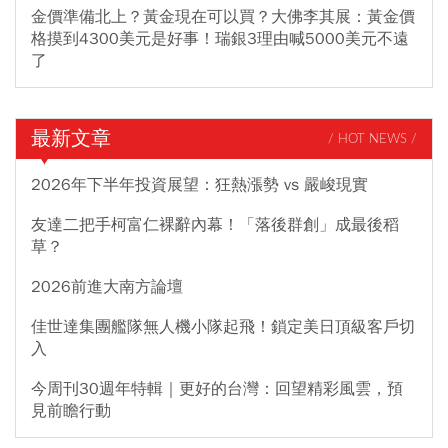
金價準備北上？黃金現在可以買？大佛李其展：黃金價
格摸到4300美元是好事！瑞銀3理由喊5000美元不遠
了
最新文章
/ HOT NEWS /
2026年下半年投資展望：狂熱漲勢 vs 嚴峻現實
友達二把手柯富仁裸辭內幕！「落後群創」成最後稻
草？
2026前進大南方論壇
佳世達集團艦隊無人機小隊起飛！鎖定美日頂級客戶切
入
今周刊30週年特輯｜更好的台灣：回望精彩風雲，預
見前瞻行動