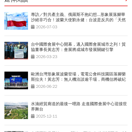
專訪／對共產主義、俄羅斯不抱幻想...形象展落腳華
沙絕非巧合！波蘭大使劉永健：台波是反共的「天然
夥伴」
2026-07-03
台中國際會展中心開幕，邁入國際會展城市之列！貿
協董事長黃志芳：會展將成城市發展關鍵引擎
2026-03-23
歐洲台灣形象展波蘭登場，電電公會科技園區落腳樂
斯拉夫！黃志芳：無人機洽談逾千場，商機估將破紀
錄
2026-06-22
水湳經貿廊道的最後一哩路 走進國際會展中心迎接世
界舞台
2025-12-11