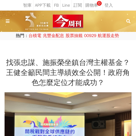
0
熱門：
台積電
兆豐金配息
股票抽籤
00929
航運股走勢
找張忠謀、施振榮坐鎮台灣主權基金？
王健全籲民間主導績效全公開！政府角
色怎麼定位才能成功？