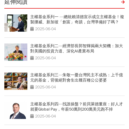
延伸閱讀
主權基金系列一 —總統賴清德宣示成立主權基金！複
製挪威、新加坡「創富」奇蹟，台灣準備好了嗎？
2025-06-04
主權基金系列二—經濟部長郭智輝揭兩大契機：加大
對美國的投資力道、深化AI產業布局
2025-06-04
主權基金系列三—朱敬一憂台灣民主不成熟：上千億
元的基金，背後絕對會生出幾百種公公婆婆
2025-06-04
主權基金系列四—找誰操盤？前貝萊德董座：好人才
就要Global Pay，年薪50萬到200萬美元跑不掉
2025-06-04