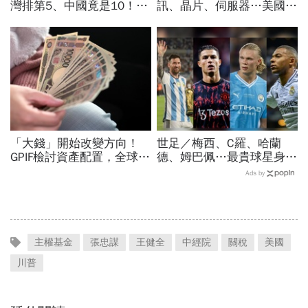
灣排第5、中國竟是10！亞
訊、晶片、伺服器…美國制
洲4國入榜「無聲危機」，
裁加碼，謝金河示警台灣
經濟壓力成天然避孕藥？
「這類人」處境危險又困難
「大錢」開始改變方向！
世足／梅西、C羅、哈蘭
GPIF檢討資產配置，全球資
德、姆巴佩…最貴球星身價
金流向恐迎重大變局
73億！選手排行出爐，法
Ads by
國560億是墊底球隊77倍
主權基金
張忠謀
王健全
中經院
關稅
美國
川普