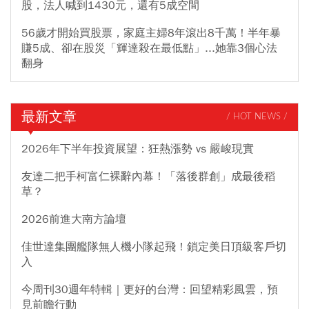
股，法人喊到1430元，還有5成空間
56歲才開始買股票，家庭主婦8年滾出8千萬！半年暴
賺5成、卻在股災「輝達殺在最低點」...她靠3個心法
翻身
最新文章
/ HOT NEWS /
2026年下半年投資展望：狂熱漲勢 vs 嚴峻現實
友達二把手柯富仁裸辭內幕！「落後群創」成最後稻
草？
2026前進大南方論壇
佳世達集團艦隊無人機小隊起飛！鎖定美日頂級客戶切
入
今周刊30週年特輯｜更好的台灣：回望精彩風雲，預
見前瞻行動