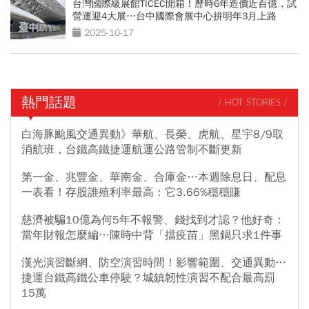
台灣國際級展館TICEC開箱！歷時6年造價近百億，試
營運迎4大展…台中國際會展中心拚明年3月上路
2025-10-17
熱門話題
/ HOT STORIES /
白海豚颱風交通異動》華航、長榮、虎航、星宇8/9取
消航班，台鐵高鐵捷運航運公路管制不斷更新
第一金、兆豐金、華南金、合庫金…本週除息日、配息
一表看！存股誰殖利率最高：它3.66%穩穩賺
慈濟被騙10億為何5年不報警、錢找到才認？他好奇：
當年財報怎麼編…陳時中背「擋疫苗」黑鍋只求1件事
漢光演習斷網、防空演習時間！影響範圍、交通異動…
捷運台鐵高鐵公車停駛？城鎮韌性演習不配合最高罰
15萬