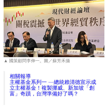
▲ 國策顧問李伸一
。圖／蘇芳禾攝
相關報導
主權基金系列一 —總統賴清德宣示成
立主權基金！複製挪威、新加坡「創
富」奇蹟，台灣準備好了嗎？