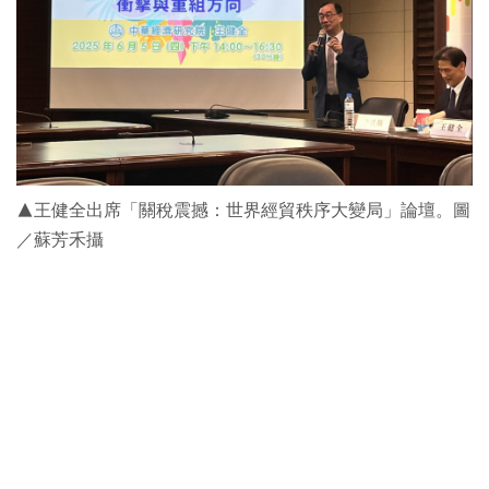
▲王健全出席「關稅震撼：世界經貿秩序大變局」論壇。圖
／蘇芳禾攝