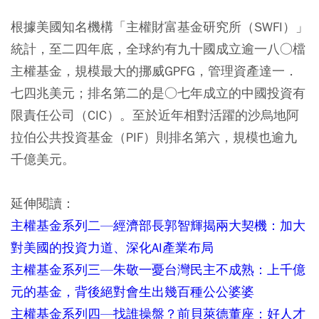
根據美國知名機構「主權財富基金研究所（SWFI）」
統計，至二四年底，全球約有九十國成立逾一八○檔
主權基金，規模最大的挪威GPFG，管理資產達一．
七四兆美元；排名第二的是○七年成立的中國投資有
限責任公司（CIC）。至於近年相對活躍的沙烏地阿
拉伯公共投資基金（PIF）則排名第六，規模也逾九
千億美元。
延伸閱讀：
主權基金系列二—經濟部長郭智輝揭兩大契機：加大
對美國的投資力道、深化AI產業布局
主權基金系列三—朱敬一憂台灣民主不成熟：上千億
元的基金，背後絕對會生出幾百種公公婆婆
主權基金系列四—找誰操盤？前貝萊德董座：好人才