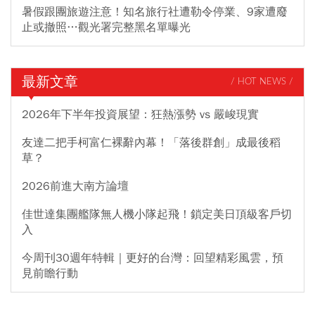
暑假跟團旅遊注意！知名旅行社遭勒令停業、9家遭廢
止或撤照…觀光署完整黑名單曝光
最新文章
/ HOT NEWS /
2026年下半年投資展望：狂熱漲勢 vs 嚴峻現實
友達二把手柯富仁裸辭內幕！「落後群創」成最後稻
草？
2026前進大南方論壇
佳世達集團艦隊無人機小隊起飛！鎖定美日頂級客戶切
入
今周刊30週年特輯｜更好的台灣：回望精彩風雲，預
見前瞻行動