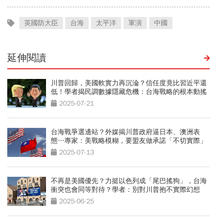
英國防大臣
台海
太平洋
軍演
中國
延伸閱讀
川普回歸，美國軟實力再沉淪？信任度竟比習近平還
低！學者揭民調數據隱藏危機：台海戰略的根本動搖
2025-07-21
台海戰爭選邊站？外媒揭川普政府逼日本、澳洲表
態…專家：美戰略模糊，要盟友做承諾「不切實際」
2025-07-13
不再是美國優先？力挺以色列成「尾巴搖狗」，台海
衝突也會同等對待？學者：別對川普抱不實際幻想
2025-06-25