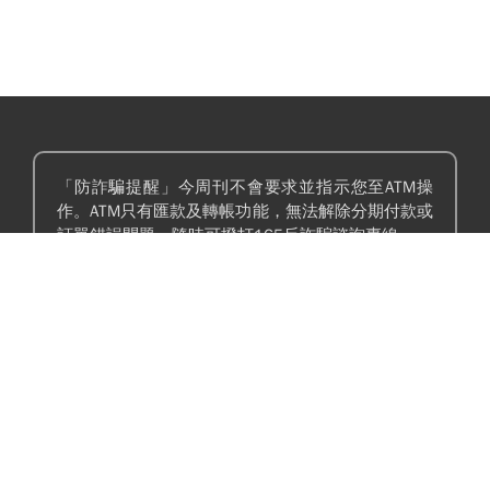
「防詐騙提醒」今周刊不會要求並指示您至ATM操
作。ATM只有匯款及轉帳功能，無法解除分期付款或
訂單錯誤問題。隨時可撥打165反詐騙諮詢專線。
榮獲金鼎獎特惠！每期27.8元起，8/31止！
愛馬仕、香奈兒...兆基李建成涉吞7億送前妻滿
顏博文從聯電到慈濟，商場老將為何會信
屋精品，遭羈押禁見！宏碁李文詳當董座才2天
陳昱瑄李易儒、豪給10億？慈濟發聲：將
閃辭：發現內部缺失
捍衛信眾捐款、蔡英文也說話