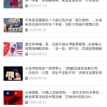
態…專家：美戰略模糊，要盟友做承諾「不切實際」
2025-07-13
不再是美國優先？力挺以色列成「尾巴搖狗」，台海
衝突也會同等對待？學者：別對川普抱不實際幻想
2025-06-25
廖宏祥專欄：美、日絕不讓台灣孤軍奮戰...兵推曝台
海戰場殘酷真相：「這一點」撐不住，恐成投降關鍵
2025-06-23
台海局勢危殆？經濟學人「3變數恐讓美放棄台灣」
…沈伯洋：川普、習近平這點不同「決策沒這麼容易
猜」
2025-05-02
台海開戰「50萬人恐絕望死」…美印太部司令警告：
解放軍軍演就是作戰演練「亞洲GDP恐跌25%」
2025-04-15