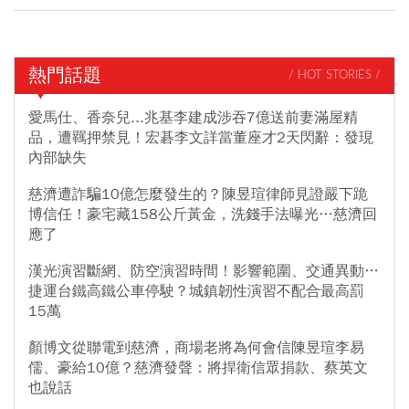
熱門話題
/ HOT STORIES /
愛馬仕、香奈兒...兆基李建成涉吞7億送前妻滿屋精
品，遭羈押禁見！宏碁李文詳當董座才2天閃辭：發現
內部缺失
慈濟遭詐騙10億怎麼發生的？陳昱瑄律師見證嚴下跪
博信任！豪宅藏158公斤黃金，洗錢手法曝光…慈濟回
應了
漢光演習斷網、防空演習時間！影響範圍、交通異動…
捷運台鐵高鐵公車停駛？城鎮韌性演習不配合最高罰
15萬
顏博文從聯電到慈濟，商場老將為何會信陳昱瑄李易
儒、豪給10億？慈濟發聲：將捍衛信眾捐款、蔡英文
也說話