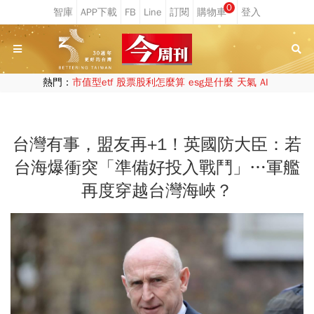
0
熱門：
市值型etf
股票股利怎麼算
esg是什麼
天氣
AI
台灣有事，盟友再+1！英國防大臣：若
台海爆衝突「準備好投入戰鬥」…軍艦
再度穿越台灣海峽？