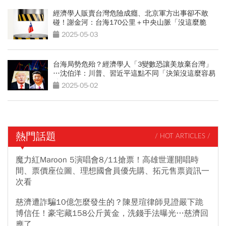
經濟學人販賣台灣危險成癮、北京軍方出事卻不敢
碰！謝金河：台海170公里＋中央山脈「沒這麼脆
弱」
2025-05-03
台海局勢危殆？經濟學人「3變數恐讓美放棄台灣」
…沈伯洋：川普、習近平這點不同「決策沒這麼容易
猜」
2025-05-02
熱門話題
/ HOT ARTICLES /
魔力紅Maroon 5演唱會8/11搶票！高雄世運開唱時
間、票價座位圖、理想國會員優先購、拓元售票資訊一
次看
慈濟遭詐騙10億怎麼發生的？陳昱瑄律師見證嚴下跪
博信任！豪宅藏158公斤黃金，洗錢手法曝光…慈濟回
應了