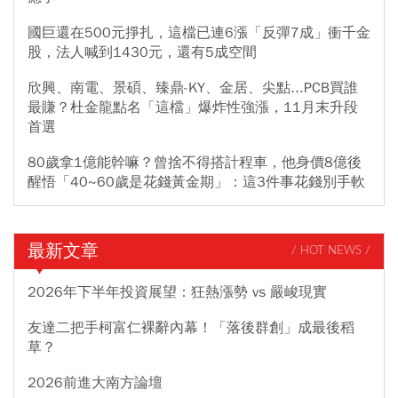
國巨還在500元掙扎，這檔已連6漲「反彈7成」衝千金
股，法人喊到1430元，還有5成空間
欣興、南電、景碩、臻鼎-KY、金居、尖點...PCB買誰
最賺？杜金龍點名「這檔」爆炸性強漲，11月末升段
首選
80歲拿1億能幹嘛？曾捨不得搭計程車，他身價8億後
醒悟「40~60歲是花錢黃金期」：這3件事花錢別手軟
最新文章
/ HOT NEWS /
2026年下半年投資展望：狂熱漲勢 vs 嚴峻現實
友達二把手柯富仁裸辭內幕！「落後群創」成最後稻
草？
2026前進大南方論壇