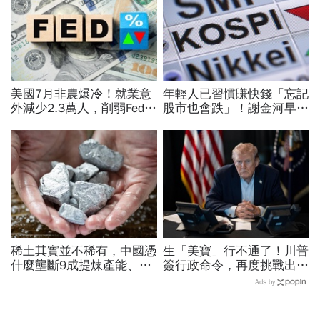
美國7月非農爆冷！就業意
年輕人已習慣賺快錢「忘記
外減少2.3萬人，削弱Fed升
股市也會跌」！謝金河早一
息機率...金價大漲逾7%，
步示警南韓個股槓桿ETF會
創7個月來最佳單周
出事：根本把投資人丟火坑
稀土其實並不稀有，中國憑
生「美寶」行不通了！川普
什麼壟斷9成提煉產能、掐
簽行政命令，再度挑戰出生
住川普脖子？洪財隆解析：
公民權、打擊生育旅遊：不
Ads by
美中角力下，台灣最該擔心
允許花錢買進美國的資格
的事