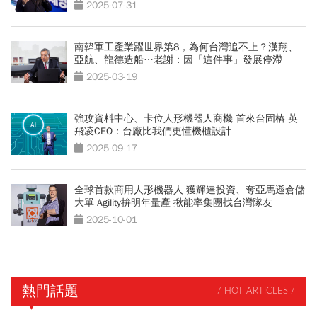
2025-07-31
南韓軍工產業躍世界第8，為何台灣追不上？漢翔、
亞航、龍德造船…老謝：因「這件事」發展停滯
2025-03-19
強攻資料中心、卡位人形機器人商機 首來台固樁 英
飛凌CEO：台廠比我們更懂機櫃設計
2025-09-17
全球首款商用人形機器人 獲輝達投資、奪亞馬遜倉儲
大單 Agility拚明年量產 揪能率集團找台灣隊友
2025-10-01
熱門話題
/ HOT ARTICLES /