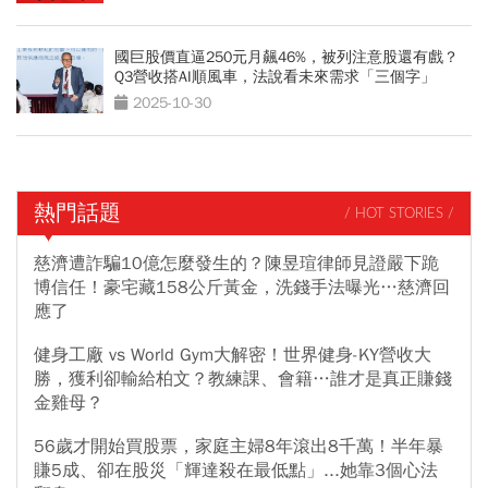
國巨股價直逼250元月飆46%，被列注意股還有戲？
Q3營收搭AI順風車，法說看未來需求「三個字」
2025-10-30
熱門話題
/ HOT STORIES /
慈濟遭詐騙10億怎麼發生的？陳昱瑄律師見證嚴下跪
博信任！豪宅藏158公斤黃金，洗錢手法曝光…慈濟回
應了
健身工廠 vs World Gym大解密！世界健身-KY營收大
勝，獲利卻輸給柏文？教練課、會籍…誰才是真正賺錢
金雞母？
56歲才開始買股票，家庭主婦8年滾出8千萬！半年暴
賺5成、卻在股災「輝達殺在最低點」...她靠3個心法