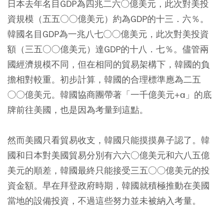
日本去年名目GDP為四兆二六○億美元，此次對美投
資規模（五五○○億美元）約為GDP的十三．六％。
韓國名目GDP為一兆八七○○億美元，此次對美投資
額（三五○○億美元）達GDP的十八．七％。儘管兩
國經濟規模不同，但在相同的貿易架構下，韓國的負
擔相對較重。初步計算，韓國的合理標準應為二五
○○億美元。韓國協商團帶著「一千億美元+α」的底
牌前往美國，也是因為考量到這點。
然而美國只看貿易收支，韓國只能摸摸鼻子認了。韓
國和日本對美國貿易分別有六六○億美元和六八五億
美元的順差，韓國最終只能接受三五○○億美元的投
資金額。早在拜登政府時期，韓國就積極推動在美國
當地的設備投資，不過這些努力並未被納入考量。