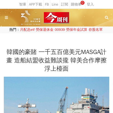
0
熱門：
月配息etf
勞保退休金
00939
勞保年金試算
存股名單
韓國的豪賭 一千五百億美元MASGA計
畫 造船結盟收益難談攏 韓美合作摩擦
浮上檯面