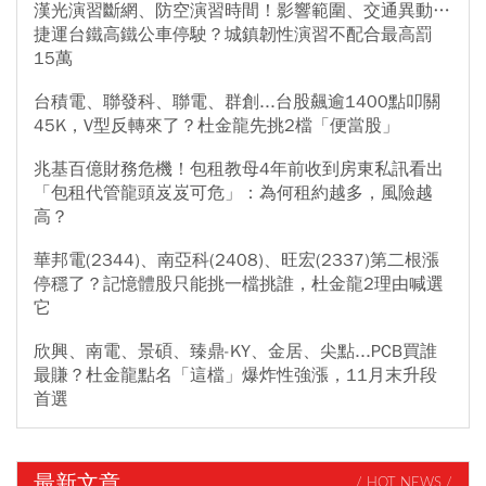
漢光演習斷網、防空演習時間！影響範圍、交通異動…
捷運台鐵高鐵公車停駛？城鎮韌性演習不配合最高罰
15萬
台積電、聯發科、聯電、群創...台股飆逾1400點叩關
45K，V型反轉來了？杜金龍先挑2檔「便當股」
兆基百億財務危機！包租教母4年前收到房東私訊看出
「包租代管龍頭岌岌可危」：為何租約越多，風險越
高？
華邦電(2344)、南亞科(2408)、旺宏(2337)第二根漲
停穩了？記憶體股只能挑一檔挑誰，杜金龍2理由喊選
它
欣興、南電、景碩、臻鼎-KY、金居、尖點...PCB買誰
最賺？杜金龍點名「這檔」爆炸性強漲，11月末升段
首選
最新文章
/ HOT NEWS /