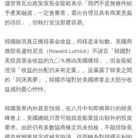
儘管青瓦台政策室長金龍範表示「我們不是無條件給
予產業融資，一定會審查，選出合理且具有商業意義
的項目」，但執行並沒那麼容易。
韓國能否真正獲得基金收益，同樣是未知數。美國商
務部長盧特尼克（Howard Lutnick）不諱言「韓國對
美投資基金收益的九○％將由美國獲得」，但金龍範
澄清「收益的分配仍未有定案」。這暴露了韓美之間
的「同床異夢」，韓國市場對於美國將拿走大部分收
益感到憂心忡忡。
韓國業界內外甚至預測，在八月中旬即將舉行的韓美
峰會上，美國總統川普可能就造船業提出額外的投資
要求。由於仍有多數協商條文尚未拍板，不能排除美
國忽然變更規定或補充協議，從而轉為對韓國不利的