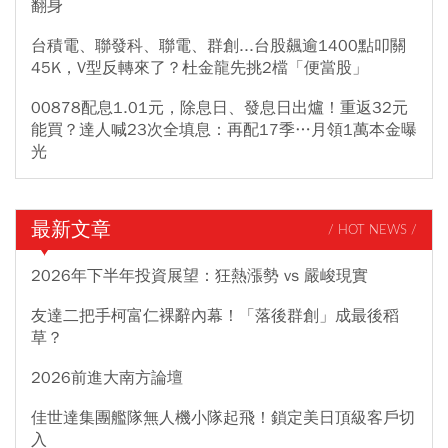
翻身
台積電、聯發科、聯電、群創...台股飆逾1400點叩關
45K，V型反轉來了？杜金龍先挑2檔「便當股」
00878配息1.01元，除息日、發息日出爐！重返32元
能買？達人喊23次全填息：再配17季…月領1萬本金曝
光
最新文章
/ HOT NEWS /
2026年下半年投資展望：狂熱漲勢 vs 嚴峻現實
友達二把手柯富仁裸辭內幕！「落後群創」成最後稻
草？
2026前進大南方論壇
佳世達集團艦隊無人機小隊起飛！鎖定美日頂級客戶切
入