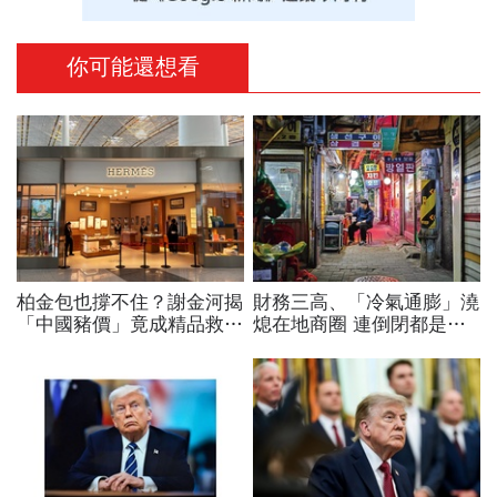
你可能還想看
柏金包也撐不住？謝金河揭
財務三高、「冷氣通膨」澆
「中國豬價」竟成精品救命
熄在地商圈 連倒閉都是奢
指標…內需不振愛馬仕恐怕
求…韓國小老闆的生存悲歌
要繼續等下去