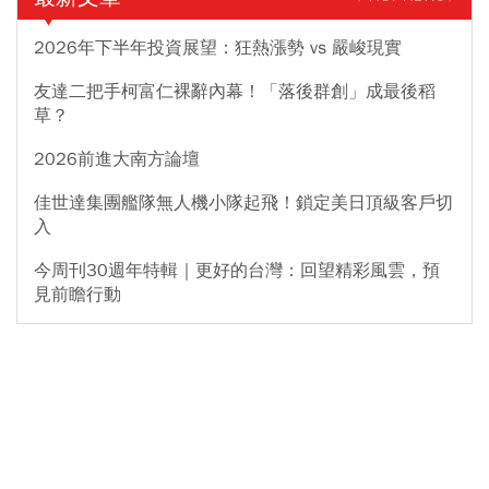
2026年下半年投資展望：狂熱漲勢 vs 嚴峻現實
友達二把手柯富仁裸辭內幕！「落後群創」成最後稻
草？
2026前進大南方論壇
佳世達集團艦隊無人機小隊起飛！鎖定美日頂級客戶切
入
今周刊30週年特輯｜更好的台灣：回望精彩風雲，預
見前瞻行動