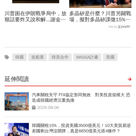
川普困在伊朗戰爭局中，放
多晶矽是什麼？川普另闢戰
狠話要炸又說和解...謝金河
場，擬對多晶矽課徵15%關
揭伊朗權力結構：制度決定
稅…劍指中國？晶片與太陽
Ads by
一個國家的未來
能產業都離不開它
韓國
造船業
韓美合作
MASGA計畫
美國
延伸閱讀
汽車關稅失守 FTA協定形同無效 對美投資規模大 恐
造成韓國經濟沉重負擔
2025-08-06
韓國關稅15%，投資美國3500億美元！10大美貿易逆
差國剩台灣沒開牌，真是6650億美元搭4條件？