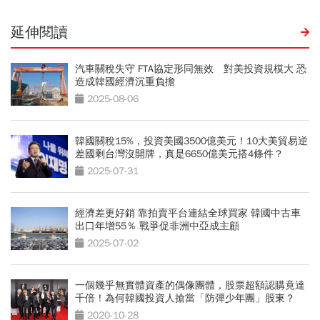
延伸閱讀
汽車關稅失守 FTA協定形同無效 對美投資規模大 恐
造成韓國經濟沉重負擔
2025-08-06
韓國關稅15%，投資美國3500億美元！10大美貿易逆
差國剩台灣沒開牌，真是6650億美元搭4條件？
2025-07-31
經濟差更好銷 靠拍賣平台連結全球買家 韓國中古車
出口年增55％ 戰爭促非洲中亞成主顧
2025-07-02
一個幾乎無實體資產的偶像團體，股票超額認購竟達
千倍！為何韓國投資人搶當「防彈少年團」股東？
2020-10-28