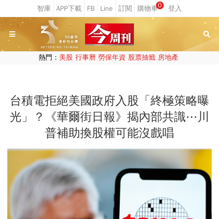
0
熱門：
美股
行事曆
勞保年資
股票抽籤
房地產
台積電拒絕美國政府入股「終極策略曝
光」？《華爾街日報》揭內部共識⋯川
普補助換股權可能沒戲唱