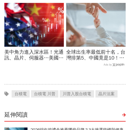
喊還很低：今年仍會漲很大
喊：下單前注意一風險
美中角力進入深水區！光通
全球出生率最低前十名，台
訊、晶片、伺服器…美國制
灣排第5、中國竟是10！亞
裁加碼，謝金河示警台灣
洲4國入榜「無聲危機」，
Ads by
「這類人」處境危險又困難
經濟壓力成天然避孕藥？
台積電
台積電 川普
川普入股台積電
晶片法案
延伸閱讀
2026端午節禮盒推薦哪些品牌？3大挑選指標與健康