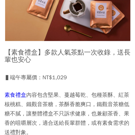
【素食禮盒】多款人氣茶點一次收錄，送長
輩也安心
▌端午專屬價：NT$1,029
素食禮盒
內容包含
堅果、蔓越莓乾、包種茶酥、紅茶
核桃糕、鐵觀音茶糖
，茶酥香脆爽口，鐵觀音茶糖低
糖不膩，讓整體禮盒不只訴求健康，也兼顧茶香、果
香的咀嚼層次，適合送給長輩群體，或有素食需求的
送禮對象。