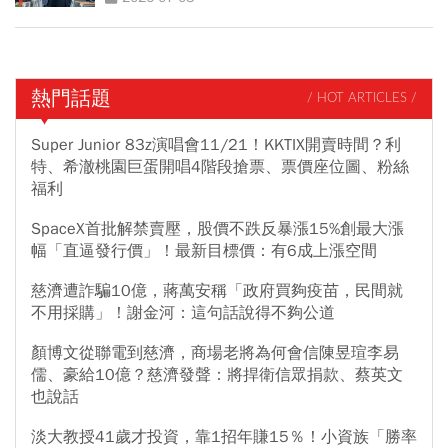
熱門話題
/ HOT ARTICLES /
Super Junior 83z演唱會11/21！KKTIX開賣時間？利
特、希澈桃園巨蛋開唱4階段搶票、票價座位圖、粉絲
福利
SpaceX首批解禁賣壓，股價不跌反暴漲15%創最大漲
幅「直逼發行價」！最新目標價：有6成上漲空間
慈濟遭詐騙10億，蔣萬安稱「政府買夠疫苗，民間就
不用採購」！謝金河：這句話說得不夠公道
顏博文從聯電到慈濟，商場老將為何會信陳昱瑄李易
儒、豪給10億？慈濟發聲：將捍衛信眾捐款、蔡英文
也說話
淡大教授41歲才投資，靠1招年賺15％！小資族「勝率