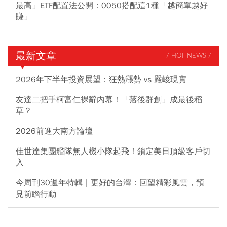
最高」ETF配置法公開：0050搭配這1種「越簡單越好
賺」
最新文章
/ HOT NEWS /
2026年下半年投資展望：狂熱漲勢 vs 嚴峻現實
友達二把手柯富仁裸辭內幕！「落後群創」成最後稻
草？
2026前進大南方論壇
佳世達集團艦隊無人機小隊起飛！鎖定美日頂級客戶切
入
今周刊30週年特輯｜更好的台灣：回望精彩風雲，預
見前瞻行動