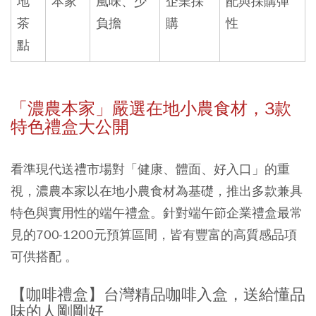
地
本家
風味、少
企業採
配與採購彈
茶
負擔
購
性
點
「濃農本家」嚴選在地小農食材，3款
特色禮盒大公開
看準現代送禮市場對「健康、體面、好入口」的重
視，濃農本家以在地小農食材為基礎，推出多款兼具
特色與實用性的端午禮盒。針對端午節企業禮盒最常
見的700-1200元預算區間，皆有豐富的高質感品項
可供搭配 。
【咖啡禮盒】台灣精品咖啡入盒，送給懂品
味的人剛剛好