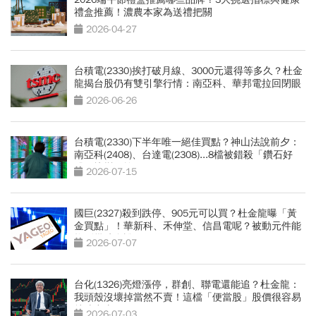
禮盒推薦！濃農本家為送禮把關
2026-04-27
台積電(2330)挨打破月線、3000元還得等多久？杜金
龍揭台股仍有雙引擎行情：南亞科、華邦電拉回閉眼
買
2026-06-26
台積電(2330)下半年唯一絕佳買點？神山法說前夕：
南亞科(2408)、台達電(2308)...8檔被錯殺「鑽石好
股」快彎腰撿
2026-07-15
國巨(2327)殺到跌停、905元可以買？杜金龍曝「黃
金買點」！華新科、禾伸堂、信昌電呢？被動元件能
抱到幾時全說了
2026-07-07
台化(1326)亮燈漲停，群創、聯電還能追？杜金龍：
我頭殼沒壞掉當然不賣！這檔「便當股」股價很容易
就噴出去了
2026-07-03