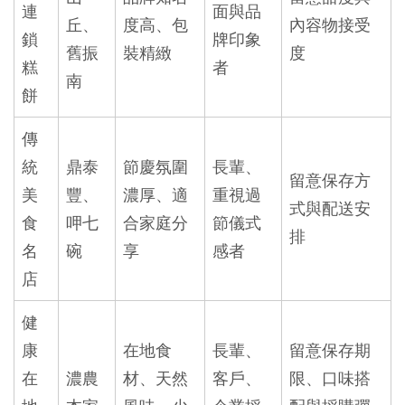
連
面與品
丘、
度高、包
內容物接受
鎖
牌印象
舊振
裝精緻
度
糕
者
南
餅
傳
統
鼎泰
節慶氛圍
長輩、
留意保存方
美
豐、
濃厚、適
重視過
式與配送安
食
呷七
合家庭分
節儀式
排
名
碗
享
感者
店
健
康
在地食
長輩、
留意保存期
在
濃農
材、天然
客戶、
限、口味搭