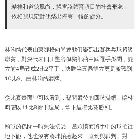
精神和道德風尚，損害該體育項目的社會形象，
依相關規定對他祭出停賽一輪的處分。
林昀儒代表山東魏橋向尚運動俱樂部出賽乒乓球超級
聯賽，對決代表四川豐谷俱樂部的中國選手孫聞，雙
方前4局戰成2比2平手，決勝第五局雙方更是激戰到
10比9、由林昀儒聽牌。
從比賽畫面中可以看到，孫聞最後的回球掛網，讓林
昀儒以11比9搶下這局，拿下這場比賽勝利。
輸球的孫聞一時無法接受，當眾憤而將手中的球拍往
地下砸，他也沒有將球拍撿起來一直到與裁判、對