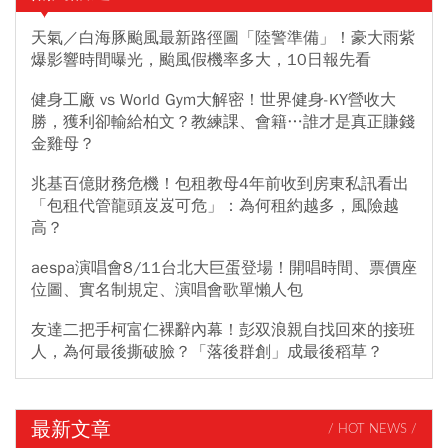
天氣／白海豚颱風最新路徑圖「陸警準備」！豪大雨紫
爆影響時間曝光，颱風假機率多大，10日報先看
健身工廠 vs World Gym大解密！世界健身-KY營收大
勝，獲利卻輸給柏文？教練課、會籍…誰才是真正賺錢
金雞母？
兆基百億財務危機！包租教母4年前收到房東私訊看出
「包租代管龍頭岌岌可危」：為何租約越多，風險越
高？
aespa演唱會8/11台北大巨蛋登場！開唱時間、票價座
位圖、實名制規定、演唱會歌單懶人包
友達二把手柯富仁裸辭內幕！彭双浪親自找回來的接班
人，為何最後撕破臉？「落後群創」成最後稻草？
最新文章
/ HOT NEWS /