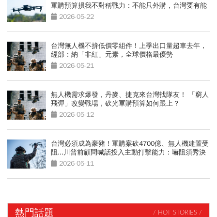
軍購預算損我不對稱戰力：不能只外購，台灣要有能
力生產
2026-05-22
台灣無人機不拚低價零組件！上季出口量超車去年，
經部：納「非紅」元素，全球價格最優勢
2026-05-21
無人機需求爆發，丹麥、捷克來台灣找隊友！ 「窮人
飛彈」改變戰場，砍光軍購預算如何跟上？
2026-05-12
台灣必須成為豪豬！軍購案砍4700億、無人機建置受
阻...川普前顧問喊話投入主動打擊能力：嚇阻須秀決
心
2026-05-11
熱門話題
/ HOT STORIES /