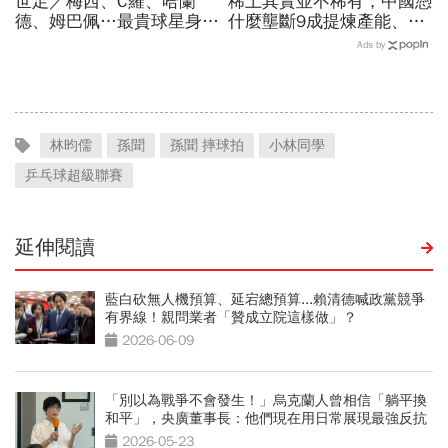
世足／梅西、C羅、哈蘭
稀土其實並不稀有，中國憑
德、姆巴佩…最貴球星身價
什麼壟斷9成提煉產能、掐
73億！選手排行出爐，法
住川普脖子？洪財隆解析：
Ads by
國560億是墊底球隊77倍
美中角力下，台灣最該擔心
的事
林昀儒
孫聞
孫聞 摔球拍
小林同學
乒乓球超級聯賽
延伸閱讀
藍白砍無人機預算、延宕總預算...賴清德喊政黨競爭
有界線！親問業者「贊成立院這樣做」？
2026-06-09
「別以為戰爭不會發生！」烏克蘭人曾相信「躺平換
和平」，央廣董事長：他們現在用日常展現最強反抗
2026-05-23