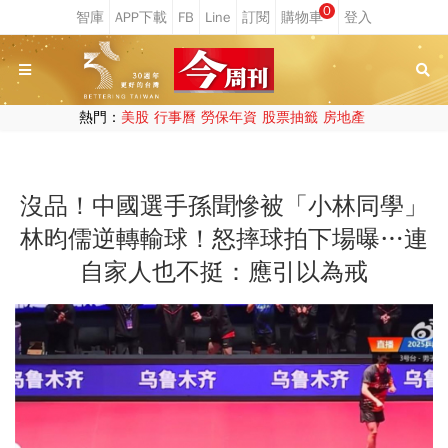
0
熱門：
美股
行事曆
勞保年資
股票抽籤
房地產
沒品！中國選手孫聞慘被「小林同學」
林昀儒逆轉輸球！怒摔球拍下場曝…連
自家人也不挺：應引以為戒