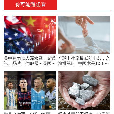
你可能還想看
美中角力進入深水區！光通
全球出生率最低前十名，台
訊、晶片、伺服器…美國制
灣排第5、中國竟是10！亞
裁加碼，謝金河示警台灣
洲4國入榜「無聲危機」，
「這類人」處境危險又困難
經濟壓力成天然避孕藥？