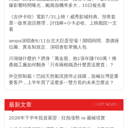
爆影響時間曝光，颱風假機率多大，10日報先看
《吉伊卡哇》電影7/31上映！威秀影城特典、預售套
票…販售資訊整理，討伐棒+小卡必收、上映戲院一文
看
aespa演唱會8/11台北大巨蛋登場！開唱時間、票價座
位圖、實名制規定、演唱會歌單懶人包
川湖做什麼的？躋身「萬金股」抱1張年賺760萬！傳
產鐵工廠如何翻身「只有兩根鐵憑什麼賣這麼貴」？
外交部制裁！巴紐天然氣現貨停止採購，急喊台灣是重
要客戶，上半年買了這麼多…雙方長約未來怎麼走？
最新文章
/ HOT NEWS /
2026年下半年投資展望：狂熱漲勢 vs 嚴峻現實