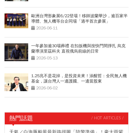
歐洲台灣形象展6/22登場！移師波蘭華沙，逾百家半
導體、無人機等台企同場「過半首次參展」
2026-06-11
一年參加逾30場葬禮 在扣扳機與按快門間掙扎 烏克
蘭導演里茲科夫 直視俄烏前線的日常
2026-05-13
1.25兆不是花掉，是投資未來！涂醒哲：全民無人機
基金，讓台灣人一邊護國、一邊當股東
2026-06-02
熱門話題
/ HOT ARTICLES /
天氣／白海豚颱風最新路徑圖「陸警準備」！豪大雨紫