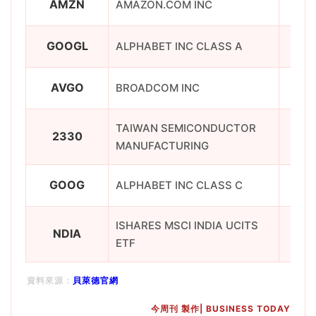
AMZN
AMAZON.COM INC
非
GOOGL
ALPHABET INC CLASS A
AVGO
BROADCOM INC
TAIWAN SEMICONDUCTOR
2330
MANUFACTURING
GOOG
ALPHABET INC CLASS C
ISHARES MSCI INDIA UCITS
NDIA
ETF
資料來源：
貝萊德官網
今周刊 製作| BUSINESS TODAY