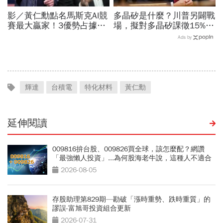
影／黃仁勳點名馬斯克AI競
多晶矽是什麼？川普另闢戰
賽最大贏家！3優勢占據重
場，擬對多晶矽課徵15%關
要位置…SpaceX全用輝達
稅…劍指中國？晶片與太陽
Ads by
晶片，AMD蘇姿丰回應了
能產業都離不開它
輝達
台積電
特化材料
黃仁勳
延伸閱讀
009816拚台股、009826買全球，該怎麼配？網讚
「最強懶人投資」...為何股海老牛說，這種人不適合
買？
2026-08-05
存股助理第829期—勘破「漲時重勢、跌時重質」的
謬誤-富旭哥投資組合更新
2026-07-31