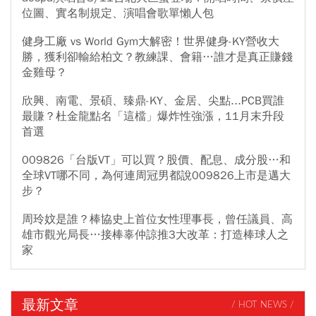
位圖、實名制規定、演唱會歌單懶人包
健身工廠 vs World Gym大解密！世界健身-KY營收大
勝，獲利卻輸給柏文？教練課、會籍…誰才是真正賺錢
金雞母？
欣興、南電、景碩、臻鼎-KY、金居、尖點...PCB買誰
最賺？杜金龍點名「這檔」爆炸性強漲，11月末升段
首選
009826「台版VT」可以買？股價、配息、成分股…和
全球VT哪不同，為何連周冠男都說009826上市是邁大
步？
周玲妏是誰？棒協史上首位女性理事長，曾任議員、高
雄市觀光局長…接棒辜仲諒推3大改革：打造棒球人之
家
最新文章
/ HOT NEWS /