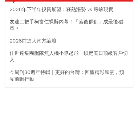
2026年下半年投資展望：狂熱漲勢 vs 嚴峻現實
友達二把手柯富仁裸辭內幕！「落後群創」成最後稻
草？
2026前進大南方論壇
佳世達集團艦隊無人機小隊起飛！鎖定美日頂級客戶切
入
今周刊30週年特輯｜更好的台灣：回望精彩風雲，預
見前瞻行動