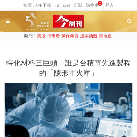
0
熱門：
美股
行事曆
勞保年資
股票抽籤
房地產
特化材料三巨頭 誰是台積電先進製程
的「隱形軍火庫」