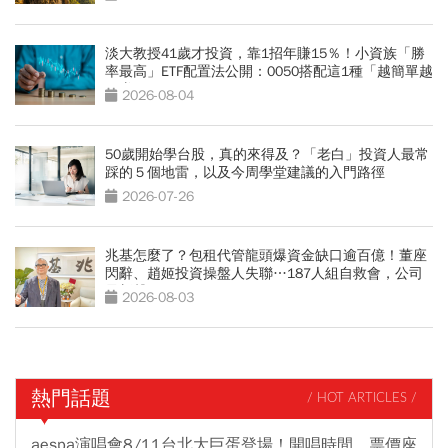
淡大教授41歲才投資，靠1招年賺15％！小資族「勝
率最高」ETF配置法公開：0050搭配這1種「越簡單越
好賺」
2026-08-04
50歲開始學台股，真的來得及？「老白」投資人最常
踩的５個地雷，以及今周學堂建議的入門路徑
2026-07-26
兆基怎麼了？包租代管龍頭爆資金缺口逾百億！董座
閃辭、趙姬投資操盤人失聯…187人組自救會，公司
最新聲明
2026-08-03
熱門話題
/ HOT ARTICLES /
aespa演唱會8/11台北大巨蛋登場！開唱時間、票價座