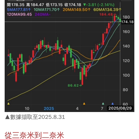
▲數據擷取至2025.8.31
從三奈米到二奈米