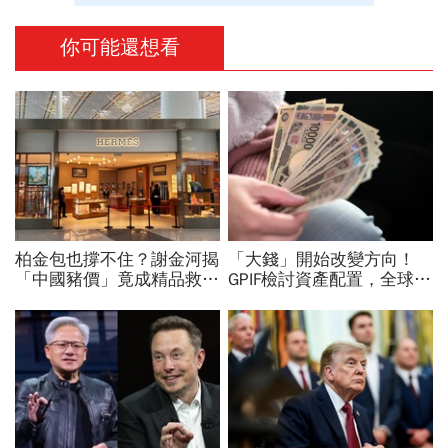
你可能還想看
柏金包也撐不住？謝金河揭
「大錢」開始改變方向！
「中國豬價」竟成精品救命
GPIF檢討資產配置，全球資
指標…內需不振愛馬仕恐怕
金流向恐迎重大變局
要繼續等下去