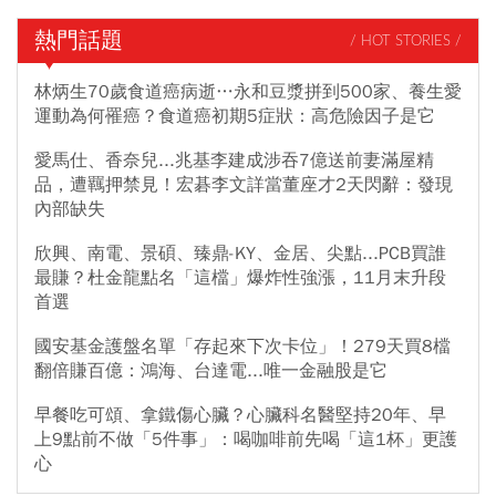
熱門話題
/ HOT STORIES /
林炳生70歲食道癌病逝…永和豆漿拼到500家、養生愛
運動為何罹癌？食道癌初期5症狀：高危險因子是它
愛馬仕、香奈兒...兆基李建成涉吞7億送前妻滿屋精
品，遭羈押禁見！宏碁李文詳當董座才2天閃辭：發現
內部缺失
欣興、南電、景碩、臻鼎-KY、金居、尖點...PCB買誰
最賺？杜金龍點名「這檔」爆炸性強漲，11月末升段
首選
國安基金護盤名單「存起來下次卡位」！279天買8檔
翻倍賺百億：鴻海、台達電...唯一金融股是它
早餐吃可頌、拿鐵傷心臟？心臟科名醫堅持20年、早
上9點前不做「5件事」：喝咖啡前先喝「這1杯」更護
心