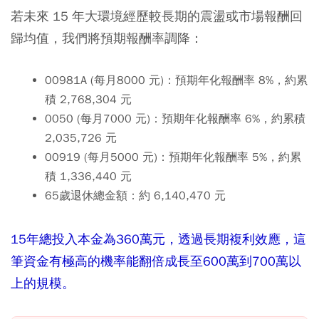
若未來 15 年大環境經歷較長期的震盪或市場報酬回
歸均值，我們將預期報酬率調降：
00981A (
每月
8000
元
)
：預期年化報酬率 8%，約累
積
2,768,304
元
0050 (
每月
7000
元
)
：預期年化報酬率 6%，約累積
2,035,726
元
00919 (
每月
5000
元
)
：預期年化報酬率 5%，約累
積
1,336,440
元
65
歲退休總金額
：約
6,140,470
元
15年總投入本金為360萬元，透過長期複利效應，這
筆資金有極高的機率能翻倍成長至600萬到700萬以
上的規模。