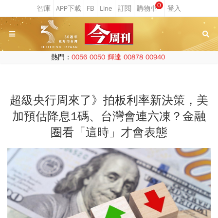
0
熱門：
0056
0050
輝達
00878
00940
超級央行周來了》拍板利率新決策，美
加預估降息1碼、台灣會連六凍？金融
圈看「這時」才會表態