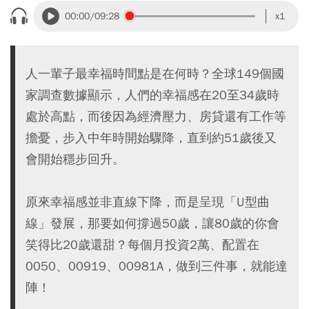
00:00
/09:28
x1
人一輩子最幸福時間點是在何時？全球149個國
家調查數據顯示，人們的幸福感在20至34歲時
處於高點，而後因為經濟壓力、房貸還有工作等
擔憂，步入中年時開始驟降，直到約51歲後又
會開始穩步回升。
原來幸福感並非直線下降，而是呈現「U型曲
線」發展，那要如何撐過50歲，讓80歲的你會
笑得比20歲還甜？每個月投資2萬、配置在
0050、00919、00981A，做到三件事，就能達
陣！