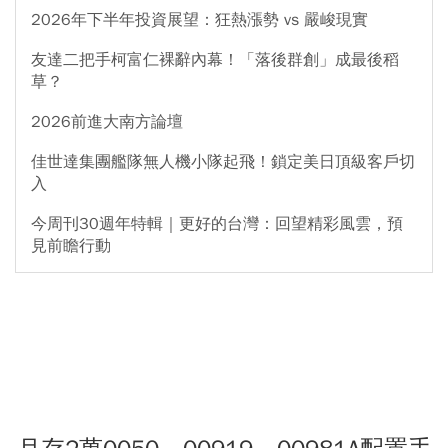
2026年下半年投資展望：狂熱漲勢 vs 嚴峻現實
友達二把手柯富仁裸辭內幕！「落後群創」成最後稻
草？
2026前進大南方論壇
佳世達集團艦隊無人機小隊起飛！鎖定美日頂級客戶切
入
今周刊30週年特輯｜更好的台灣：回望精彩風雲，預
見前瞻行動