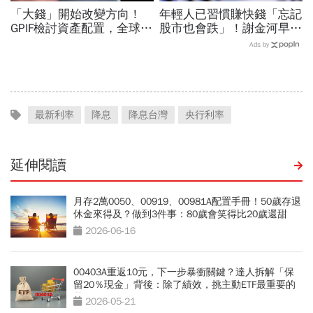
「大錢」開始改變方向！
年輕人已習慣賺快錢「忘記
GPIF檢討資產配置，全球資
股市也會跌」！謝金河早一
金流向恐迎重大變局
步示警南韓個股槓桿ETF會
Ads by
出事：根本把投資人丟火坑
最新利率
降息
降息台灣
央行利率
延伸閱讀
月存2萬0050、00919、00981A配置手冊！50歲存退
休金來得及？做到3件事：80歲會笑得比20歲還甜
2026-06-16
00403A重返10元，下一步暴衝關鍵？達人拆解「保
留20％現金」背後：除了績效，挑主動ETF最重要的
是？
2026-05-21