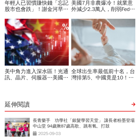
延伸閱讀
長青樂手 功學社「銀髮學習天堂」 讓長者粉墨登場
中山堂 94歲揪87歲高歌、跳有氧、打鼓
2025-09-03