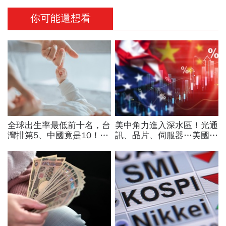
你可能還想看
全球出生率最低前十名，台
美中角力進入深水區！光通
灣排第5、中國竟是10！亞
訊、晶片、伺服器…美國制
洲4國入榜「無聲危機」，
裁加碼，謝金河示警台灣
經濟壓力成天然避孕藥？
「這類人」處境危險又困難