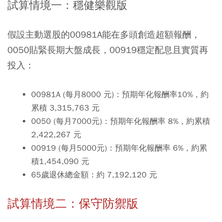
試算情境一：穩健樂觀版
假設主動選股的00981A能在多頭創造超額報酬，
0050貼緊長期大盤成長，00919穩定配息且實質再
投入：
00981A (
每月
8000
元
)
：預期年化報酬率10%，約
累積
3,315,763
元
0050 (
每月
7000
元
)
：預期年化報酬率 8%，約累積
2,422,267
元
00919 (
每月
5000
元
)
：預期年化報酬率 6%，約累
積
1,454,090
元
65
歲退休總金額
：約
7,192,120
元
試算情境二：保守防禦版