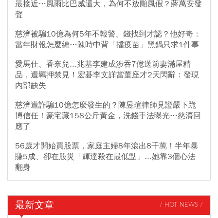
最接近…風雨比巴威還大，為何不放颱風假？蔣萬安發
聲
慈濟被騙10億為何5年不報警、錢找到才認？他好奇：
當年財報怎麼編…陳時中背「擋疫苗」黑鍋只求1件事
愛馬仕、香奈兒...兆基李建成涉吞7億送前妻滿屋精
品，遭羈押禁見！宏碁李文詳當董座才2天閃辭：發現
內部缺失
慈濟遭詐騙10億怎麼發生的？陳昱瑄律師見證嚴下跪
博信任！豪宅藏158公斤黃金，洗錢手法曝光…慈濟回
應了
56歲才開始買股票，家庭主婦8年滾出8千萬！半年暴
賺5成、卻在股災「輝達殺在最低點」...她靠3個心法
翻身
最新文章
/ HOT NEWS /