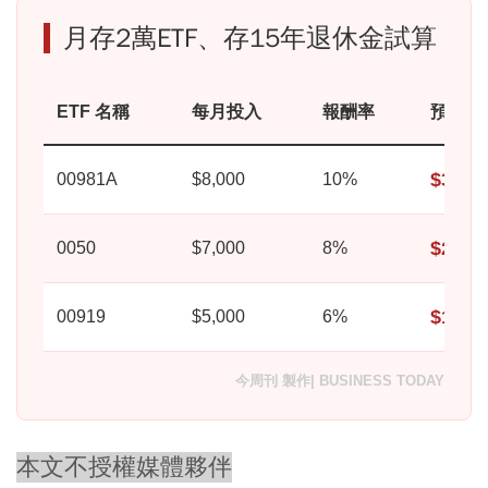
月存2萬ETF、存15年退休金試算
ETF 名稱
每月投入
報酬率
預期價
$3,31
00981A
$8,000
10%
$2,42
0050
$7,000
8%
$1,45
00919
$5,000
6%
今周刊 製作| BUSINESS TODAY
本文不授權媒體夥伴