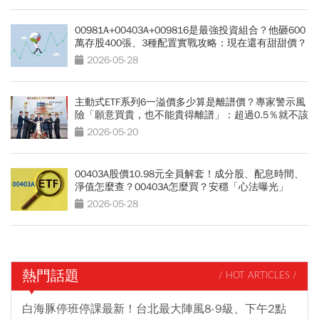
00981A+00403A+009816是最強投資組合？他砸600
萬存股400張、3種配置實戰攻略：現在還有甜甜價？
2026-05-28
主動式ETF系列6一溢價多少算是離譜價？專家警示風
險「願意買貴，也不能貴得離譜」：超過0.5％就不該
買
2026-05-20
00403A股價10.98元全員解套！成分股、配息時間、
淨值怎麼查？00403A怎麼買？安穩「心法曝光」
2026-05-28
熱門話題
/ HOT ARTICLES /
白海豚停班停課最新！台北最大陣風8-9級、下午2點