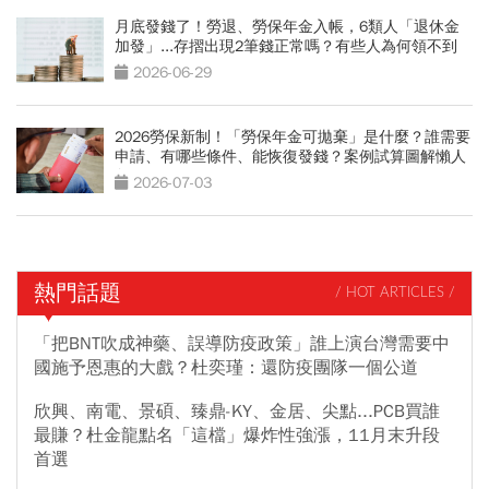
月底發錢了！勞退、勞保年金入帳，6類人「退休金
加發」...存摺出現2筆錢正常嗎？有些人為何領不到
2026-06-29
2026勞保新制！「勞保年金可拋棄」是什麼？誰需要
申請、有哪些條件、能恢復發錢？案例試算圖解懶人
包
2026-07-03
熱門話題
/ HOT ARTICLES /
「把BNT吹成神藥、誤導防疫政策」誰上演台灣需要中
國施予恩惠的大戲？杜奕瑾：還防疫團隊一個公道
欣興、南電、景碩、臻鼎-KY、金居、尖點...PCB買誰
最賺？杜金龍點名「這檔」爆炸性強漲，11月末升段
首選