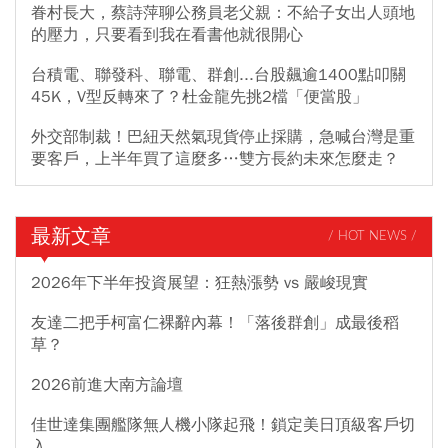
眷村長大，蔡詩萍聊公務員老父親：不給子女出人頭地
的壓力，只要看到我在看書他就很開心
台積電、聯發科、聯電、群創...台股飆逾1400點叩關
45K，V型反轉來了？杜金龍先挑2檔「便當股」
外交部制裁！巴紐天然氣現貨停止採購，急喊台灣是重
要客戶，上半年買了這麼多…雙方長約未來怎麼走？
最新文章
/ HOT NEWS /
2026年下半年投資展望：狂熱漲勢 vs 嚴峻現實
友達二把手柯富仁裸辭內幕！「落後群創」成最後稻
草？
2026前進大南方論壇
佳世達集團艦隊無人機小隊起飛！鎖定美日頂級客戶切
入