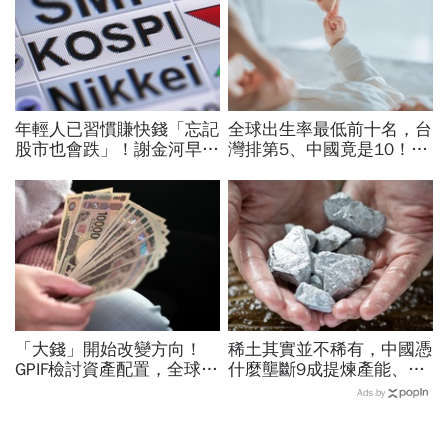
年輕人已習慣賺快錢「忘記
全球出生率最低前十名，台
股市也會跌」！謝金河早一
灣排第5、中國竟是10！亞
步示警南韓個股槓桿ETF會
洲4國入榜「無聲危機」，
出事：根本把投資人丟火坑
經濟壓力成天然避孕藥？
「大錢」開始改變方向！
稀土其實並不稀有，中國憑
GPIF檢討資產配置，全球資
什麼壟斷9成提煉產能、掐
金流向恐迎重大變局
住川普脖子？洪財隆解析：
Ads by
美中角力下，台灣最該擔心
的事