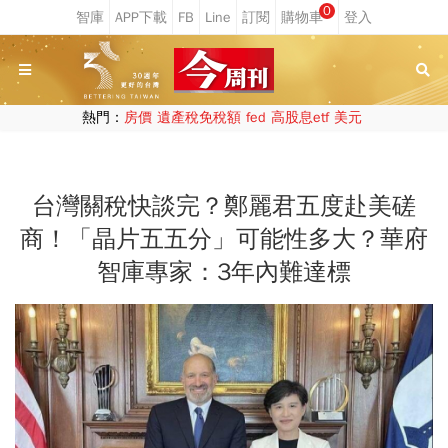
0
熱門：
房價
遺產稅免稅額
fed
高股息etf
美元
台灣關稅快談完？鄭麗君五度赴美磋
商！「晶片五五分」可能性多大？華府
智庫專家：3年內難達標