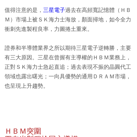
值得注意的是，
三星電子
過去在高頻寬記憶體（ＨＢ
Ｍ）市場上被ＳＫ海力士海放，顏面掃地，如今全力
衝刺先進製程良率，力圖捲土重來。
證券和半導體業界之所以期待三星電子逆轉勝，主要
有三大原因。三星在曾握有主導權的ＨＢＭ業務上，
正對ＳＫ海力士急起直追；過去表現不振的晶圓代工
領域也露出曙光；一向具優勢的通用ＤＲＡＭ市場，
也呈現上升趨勢。
ＨＢＭ突圍