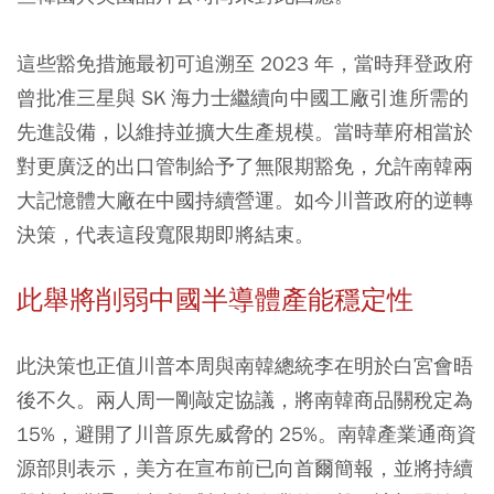
這些豁免措施最初可追溯至 2023 年，當時拜登政府
曾批准三星與 SK 海力士繼續向中國工廠引進所需的
先進設備，以維持並擴大生產規模。當時華府相當於
對更廣泛的出口管制給予了無限期豁免，允許南韓兩
大記憶體大廠在中國持續營運。如今川普政府的逆轉
決策，代表這段寬限期即將結束。
此舉將削弱中國半導體產能穩定性
此決策也正值川普本周與南韓總統李在明於白宮會晤
後不久。兩人周一剛敲定協議，將南韓商品關稅定為
15%，避開了川普原先威脅的 25%。南韓產業通商資
源部則表示，美方在宣布前已向首爾簡報，並將持續