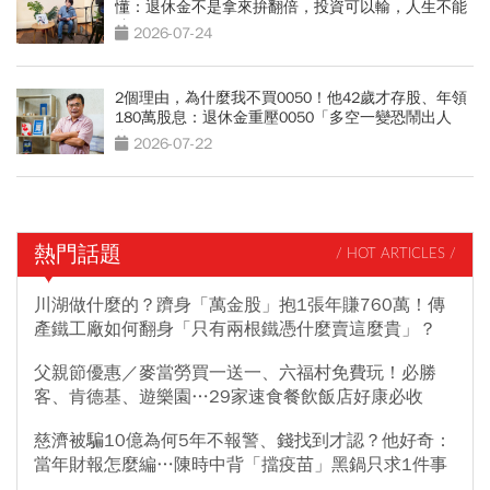
懂：退休金不是拿來拚翻倍，投資可以輸，人生不能
賭
2026-07-24
2個理由，為什麼我不買0050！他42歲才存股、年領
180萬股息：退休金重壓0050「多空一變恐鬧出人
命」
2026-07-22
熱門話題
/ HOT ARTICLES /
川湖做什麼的？躋身「萬金股」抱1張年賺760萬！傳
產鐵工廠如何翻身「只有兩根鐵憑什麼賣這麼貴」？
父親節優惠／麥當勞買一送一、六福村免費玩！必勝
客、肯德基、遊樂園…29家速食餐飲飯店好康必收
慈濟被騙10億為何5年不報警、錢找到才認？他好奇：
當年財報怎麼編…陳時中背「擋疫苗」黑鍋只求1件事