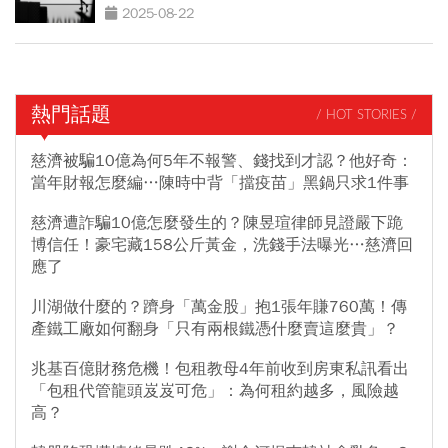
2025-08-22
熱門話題
/ HOT STORIES /
慈濟被騙10億為何5年不報警、錢找到才認？他好奇：
當年財報怎麼編…陳時中背「擋疫苗」黑鍋只求1件事
慈濟遭詐騙10億怎麼發生的？陳昱瑄律師見證嚴下跪
博信任！豪宅藏158公斤黃金，洗錢手法曝光…慈濟回
應了
川湖做什麼的？躋身「萬金股」抱1張年賺760萬！傳
產鐵工廠如何翻身「只有兩根鐵憑什麼賣這麼貴」？
兆基百億財務危機！包租教母4年前收到房東私訊看出
「包租代管龍頭岌岌可危」：為何租約越多，風險越
高？