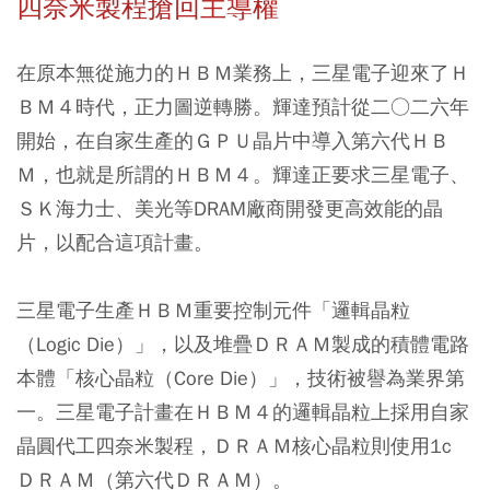
四奈米製程搶回主導權
在原本無從施力的ＨＢＭ業務上，三星電子迎來了Ｈ
ＢＭ４時代，正力圖逆轉勝。輝達預計從二○二六年
開始，在自家生產的ＧＰＵ晶片中導入第六代ＨＢ
Ｍ，也就是所謂的ＨＢＭ４。輝達正要求三星電子、
ＳＫ海力士、美光等DRAM廠商開發更高效能的晶
片，以配合這項計畫。
三星電子生產ＨＢＭ重要控制元件「邏輯晶粒
（Logic Die）」，以及堆疊ＤＲＡＭ製成的積體電路
本體「核心晶粒（Core Die）」，技術被譽為業界第
一。三星電子計畫在ＨＢＭ４的邏輯晶粒上採用自家
晶圓代工四奈米製程，ＤＲＡＭ核心晶粒則使用1c
ＤＲＡＭ（第六代ＤＲＡＭ）。