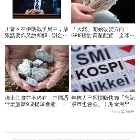
川普困在伊朗戰爭局中，放
「大錢」開始改變方向！
狠話要炸又說和解...謝金河
GPIF檢討資產配置，全球資
揭伊朗權力結構：制度決定
金流向恐迎重大變局
一個國家的未來
稀土其實並不稀有，中國憑
年輕人已習慣賺快錢「忘記
什麼壟斷9成提煉產能、掐
股市也會跌」！謝金河早一
住川普脖子？洪財隆解析：
步示警南韓個股槓桿ETF會
Ads by
美中角力下，台灣最該擔心
出事：根本把投資人丟火坑
的事