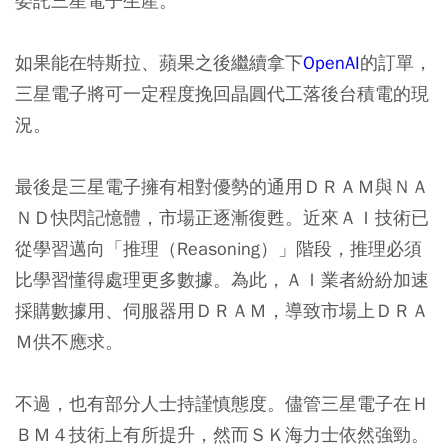
委託三星電子生產。
如果能在特斯拉、蘋果之後繼續拿下
OpenAI
的訂單，
三星電子將可一定程度挽回晶圓代工落後台積電的現
況。
最後是三星電子擁有相對優勢的通用ＤＲＡＭ與ＮＡ
ＮＤ快閃記憶體，市場正逐漸復甦。近來ＡＩ技術已
從學習邁向「推理（Reasoning）」階段，推理必須
比學習懂得處理更多數據。為此，ＡＩ業者紛紛加速
採購數據用、伺服器用ＤＲＡＭ，導致市場上ＤＲＡ
Ｍ供不應求。
不過，也有部分人士持謹慎態度。儘管三星電子在Ｈ
ＢＭ４技術上有所提升，然而ＳＫ海力士依然強勁。