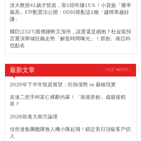
淡大教授41歲才投資，靠1招年賺15％！小資族「勝率
最高」ETF配置法公開：0050搭配這1種「越簡單越好
賺」
國巨(2327)股價腰斬又漲停，該賣還是續抱？杜金龍預
言重演華城狂飆走勢「解套時間曝光」！群創、南亞科
也點名
最新文章
/ HOT NEWS /
2026年下半年投資展望：狂熱漲勢 vs 嚴峻現實
友達二把手柯富仁裸辭內幕！「落後群創」成最後稻
草？
2026前進大南方論壇
佳世達集團艦隊無人機小隊起飛！鎖定美日頂級客戶切
入