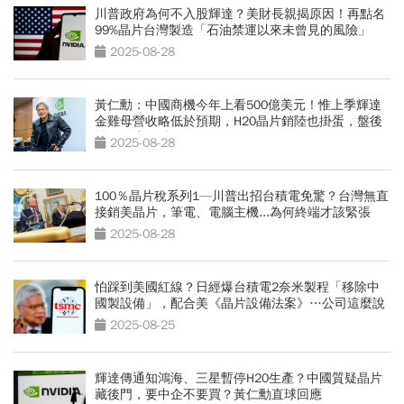
川普政府為何不入股輝達？美財長親揭原因！再點名
99%晶片台灣製造「石油禁運以來未曾見的風險」
2025-08-28
黃仁勳：中國商機今年上看500億美元！惟上季輝達
金雞母營收略低於預期，H20晶片銷陸也掛蛋，盤後
股價一度回跌4%
2025-08-28
100％晶片稅系列1—川普出招台積電免驚？台灣無直
接銷美晶片，筆電、電腦主機...為何終端才該緊張
2025-08-28
怕踩到美國紅線？日經爆台積電2奈米製程「移除中
國製設備」，配合美《晶片設備法案》…公司這麼說
2025-08-25
輝達傳通知鴻海、三星暫停H20生產？中國質疑晶片
藏後門，要中企不要買？黃仁勳直球回應