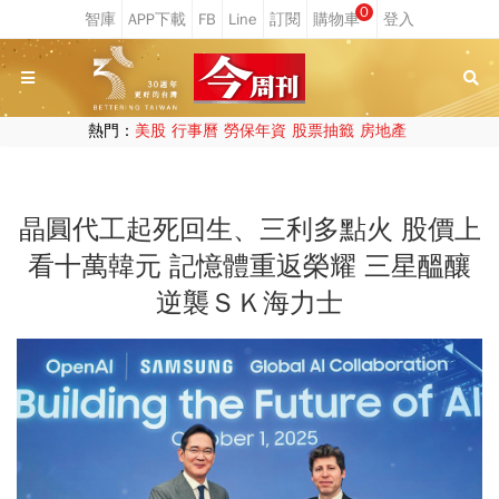
0
熱門：
美股
行事曆
勞保年資
股票抽籤
房地產
晶圓代工起死回生、三利多點火 股價上
看十萬韓元 記憶體重返榮耀 三星醞釀
逆襲ＳＫ海力士