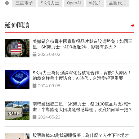
三星電子
SK海力士
OpenAI
AI晶片
晶圓代工
延伸閱讀
美撤銷台積電中國廠取得晶片製造設備豁免！如同三
星、SK海力士…ADR挫近2%，影響有多大？
2025-09-02
SK海力士為何強調深化台積電合作，背後2大原因！
總裁金柱善十度訪台：AI時代，台灣變得更重要
2024-09-05
南韓砸錢挺三星、SK海力士，祭6100億晶片支持計
畫！半導體兩大困境危機感爆棚，政府如何幫一把？
2024-05-23
股票跌掉30萬我卻睡得著，為什麼？人生下半場才