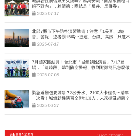
城鎮韌性演習飄出火藥味》蔣萬安喊「團結來自槍口
絕不對內」，賴清德：團結是「反共、反併吞」
2025-07-17
北部7縣市下午防空演習準備！注意「1長音、2短
音」警報，違者罰15萬…捷運、台鐵、高鐵「只進不
出」
2025-07-17
7月國家團結月！台北市「城鎮韌性演習」7/17登
場，「這時段」聽到防空警報、收到避難簡訊怎麼做
一文掌握
2025-07-08
緊急避難包要裝啥？3公升水、2100大卡糧食…清單
一次看！城鎮韌性演習全聯也加入，未來擴及超商？
2025-06-27