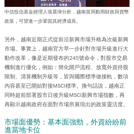
中信投信基金經理人張晨瑋分析，越南當局動用財政與貨幣
政策，可望進一步鞏固其經濟成長。
另外，越南近期正式從前沿新興市場升格為次級新興
市場。事實上，越南官方早一步針對市場升級進行大
動作改革，像是近期發布的245號命令，對股市交易
機制進行優化，例如：簡化開戶流程、放寬外資持股
限制、清算機制升級等，皆與國際標準做接軌，數項
內容甚至已開始對接MSCI標準。換句話說，越南正
同時超前部署股市日後升級MSCI新興市場指數，再
再顯示越南政府在面對市場所展現出的政策靈活度。
市場面優勢：基本面強勁，外資紛紛前
進當地卡位