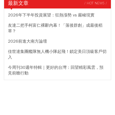
最新文章
/ HOT NEWS /
2026年下半年投資展望：狂熱漲勢 vs 嚴峻現實
友達二把手柯富仁裸辭內幕！「落後群創」成最後稻
草？
2026前進大南方論壇
佳世達集團艦隊無人機小隊起飛！鎖定美日頂級客戶切
入
今周刊30週年特輯｜更好的台灣：回望精彩風雲，預
見前瞻行動