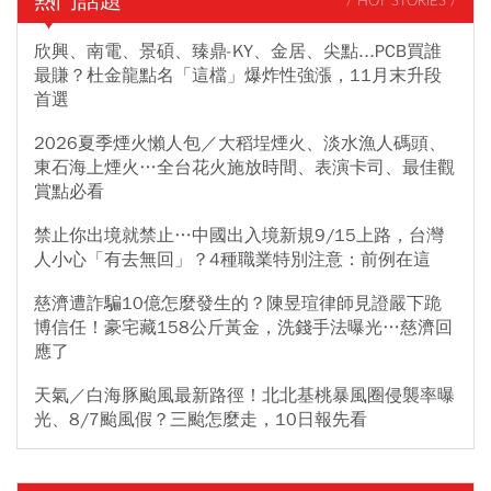
熱門話題
/ HOT STORIES /
欣興、南電、景碩、臻鼎-KY、金居、尖點...PCB買誰
最賺？杜金龍點名「這檔」爆炸性強漲，11月末升段
首選
2026夏季煙火懶人包／大稻埕煙火、淡水漁人碼頭、
東石海上煙火…全台花火施放時間、表演卡司、最佳觀
賞點必看
禁止你出境就禁止…中國出入境新規9/15上路，台灣
人小心「有去無回」？4種職業特別注意：前例在這
慈濟遭詐騙10億怎麼發生的？陳昱瑄律師見證嚴下跪
博信任！豪宅藏158公斤黃金，洗錢手法曝光…慈濟回
應了
天氣／白海豚颱風最新路徑！北北基桃暴風圈侵襲率曝
光、8/7颱風假？三颱怎麼走，10日報先看