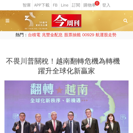
0
熱門：
台積電
兆豐金配息
股票抽籤
00929
航運股走勢
不畏川普關稅！越南翻轉危機為轉機
躍升全球化新贏家