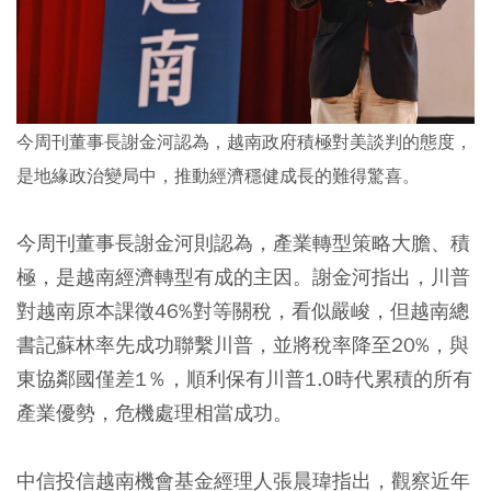
今周刊董事長謝金河認為，越南政府積極對美談判的態度，
是地緣政治變局中，推動經濟穩健成長的難得驚喜。
今周刊董事長謝金河則認為，產業轉型策略大膽、積
極，是越南經濟轉型有成的主因。謝金河指出，川普
對越南原本課徵46%對等關稅，看似嚴峻，但越南總
書記蘇林率先成功聯繫川普，並將稅率降至20%，與
東協鄰國僅差1％，順利保有川普1.0時代累積的所有
產業優勢，危機處理相當成功。
中信投信越南機會基金經理人張晨瑋指出，觀察近年