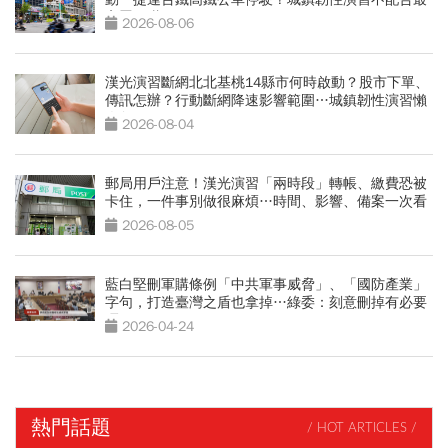
高罰15萬
2026-08-06
漢光演習斷網北北基桃14縣市何時啟動？股市下單、
傳訊怎辦？行動斷網降速影響範圍…城鎮韌性演習懶
人包
2026-08-04
郵局用戶注意！漢光演習「兩時段」轉帳、繳費恐被
卡住，一件事別做很麻煩…時間、影響、備案一次看
2026-08-05
藍白堅刪軍購條例「中共軍事威脅」、「國防產業」
字句，打造臺灣之盾也拿掉…綠委：刻意刪掉有必要
嗎
2026-04-24
熱門話題
/ HOT ARTICLES /