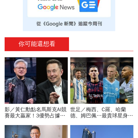
你可能還想看
影／黃仁勳點名馬斯克AI競
世足／梅西、C羅、哈蘭
賽最大贏家！3優勢占據重
德、姆巴佩…最貴球星身價
要位置…SpaceX全用輝達
73億！選手排行出爐，法
晶片，AMD蘇姿丰回應了
國560億是墊底球隊77倍