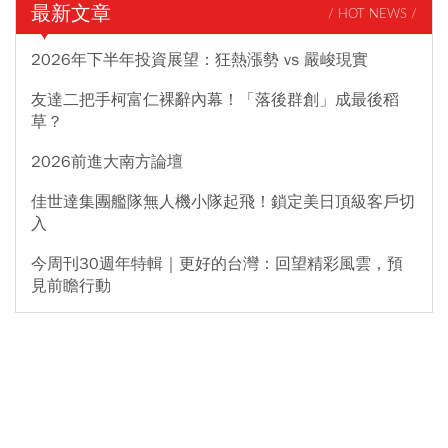
最新文章
/ HOT NEWS /
2026年下半年投資展望：狂熱漲勢 vs 嚴峻現實
友達二把手柯富仁裸辭內幕！「落後群創」成最後稻
草？
2026前進大南方論壇
佳世達集團艦隊無人機小隊起飛！鎖定美日頂級客戶切
入
今周刊30週年特輯｜更好的台灣：回望精彩風雲，預
見前瞻行動