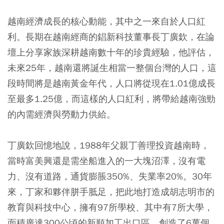
越南經濟成長的核心動能，其中之一來自於人口紅
利。長期在越南經商的錩新科技董事長丁廣欽，在論
壇上分享家族深耕越南數十年的珍貴經驗，他評估，
未來25年，越南還將誕生相當一整個台灣的人口，這
段時間將是越南黃金年代，人口將從現在1.01億成長
至最多1.25億，而這樣的人口紅利，將帶給越南強勁
的內需經濟與勞動力供給。
丁廣欽回憶地說，1988年父親丁善理投資越南時，
當時富美興還是需坐船進入的一大塊沼澤，沒有電
力、沒有道路，通貨膨脹350%、失業率20%。30年
來，丁家和夥伴胼手胝足，把此地打造成胡志明市的
教育與科技中心，擁有97所學校、其中有7所大學，
面積廣達300公頃的新順加工出口區，創造了6萬個