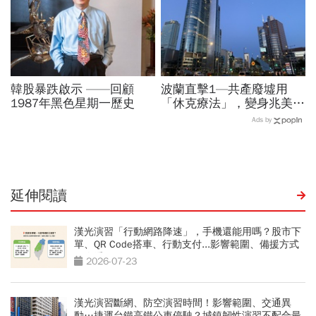
韓股暴跌啟示 ——回顧
波蘭直擊1—共產廢墟用
1987年黑色星期一歷史
「休克療法」，變身兆美元
經濟體！「野牛瀕死」如何
Ads by
花30年重新養活餵壯
延伸閱讀
漢光演習「行動網路降速」，手機還能用嗎？股市下
單、QR Code搭車、行動支付...影響範圍、備援方式
一次看
2026-07-23
漢光演習斷網、防空演習時間！影響範圍、交通異
動…捷運台鐵高鐵公車停駛？城鎮韌性演習不配合最