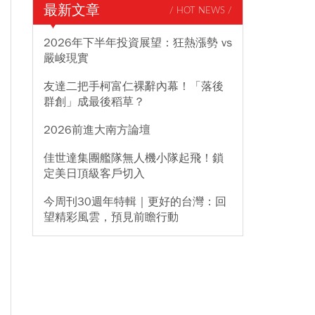
最新文章
/ HOT NEWS /
2026年下半年投資展望：狂熱漲勢 vs
嚴峻現實
友達二把手柯富仁裸辭內幕！「落後
群創」成最後稻草？
2026前進大南方論壇
佳世達集團艦隊無人機小隊起飛！鎖
定美日頂級客戶切入
今周刊30週年特輯｜更好的台灣：回
望精彩風雲，預見前瞻行動