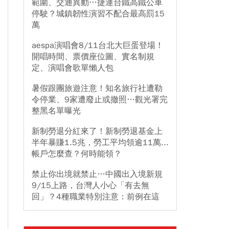
範圍、交通異動…捷運台鐵高鐵公車
停駛？城鎮韌性演習不配合最高罰15
萬
aespa演唱會8/11台北大巨蛋登場！
開唱時間、票價座位圖、實名制規
定、演唱會歌單懶人包
暑假跟團旅遊注意！知名旅行社遭勒
令停業、9家遭廢止或撤照…觀光署完
整黑名單曝光
新制勞退分紅來了！新制勞退基金上
半年暴賺1.5兆，勞工平均領逾11萬...
帳戶怎麼查？何時能領？
禁止你出境就禁止…中國出入境新規
9/15上路，台灣人小心「有去無
回」？4種職業特別注意：前例在這