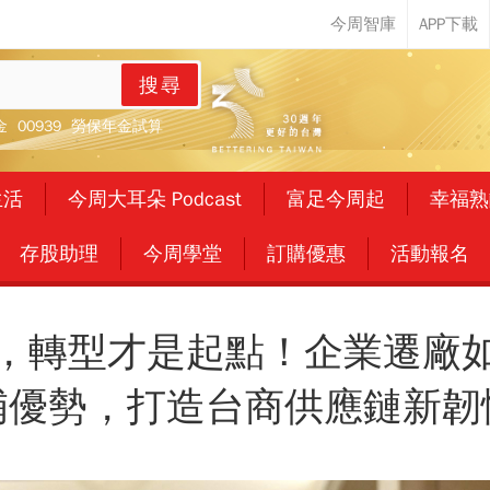
搜尋
金
00939
勞保年金試算
生活
今周大耳朵 Podcast
富足今周起
幸福熟
存股助理
今周學堂
訂購優惠
活動報名
，轉型才是起點！企業遷廠
補優勢，打造台商供應鏈新韌