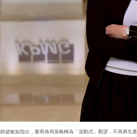
計師趙敏如指出，臺商佈局策略轉為「滾動式」觀望，不再將生