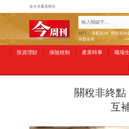
在今天看見明天
熱門：
月配息etf
勞保退休
存股名單
投資理財
保險稅制
產業時事
職場
關稅非終點
互