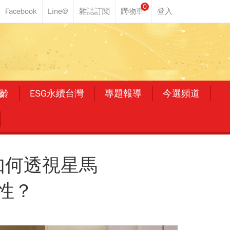
0
齡
ESG永續台灣
專題報導
今選頻道
如何透視星馬
性？