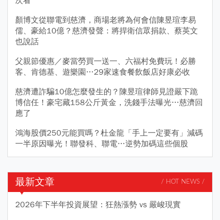
次看
顏博文從聯電到慈濟，商場老將為何會信陳昱瑄李易
儒、豪給10億？慈濟發聲：將捍衛信眾捐款、蔡英文
也說話
父親節優惠／麥當勞買一送一、六福村免費玩！必勝
客、肯德基、遊樂園…29家速食餐飲飯店好康必收
慈濟遭詐騙10億怎麼發生的？陳昱瑄律師見證嚴下跪
博信任！豪宅藏158公斤黃金，洗錢手法曝光…慈濟回
應了
鴻海股價250元能買嗎？杜金龍「手上一定要有」減碼
一半原因曝光！聯發科、聯電…逆勢加碼這些個股
最新文章
/ HOT NEWS /
2026年下半年投資展望：狂熱漲勢 vs 嚴峻現實