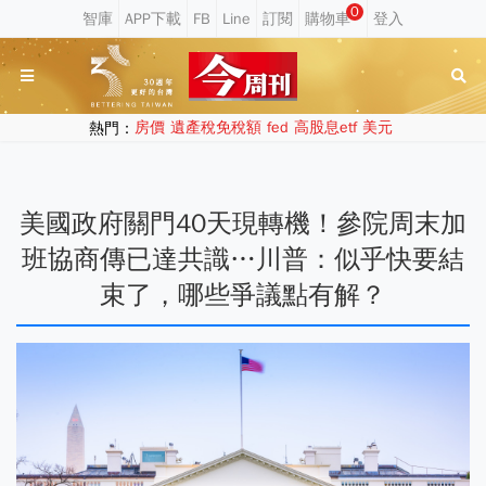
0
熱門：
房價
遺產稅免稅額
fed
高股息etf
美元
美國政府關門40天現轉機！參院周末加
班協商傳已達共識…川普：似乎快要結
束了，哪些爭議點有解？