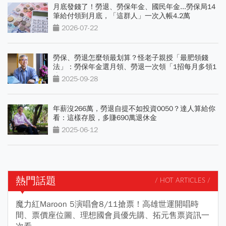
月底發錢了！勞退、勞保年金、國民年金...勞保局14
筆給付領到月底，「這群人」一次入帳4.2萬
2026-07-22
勞保、勞退怎麼領最划算？怪老子親授「最肥領錢
法」：勞保年金選月領、勞退一次領「1招每月多領1
倍」
2025-09-28
年薪沒266萬，勞退自提不如投資0050？達人算給你
看：這樣存股，多賺690萬退休金
2025-06-12
熱門話題
/ HOT ARTICLES /
魔力紅Maroon 5演唱會8/11搶票！高雄世運開唱時
間、票價座位圖、理想國會員優先購、拓元售票資訊一