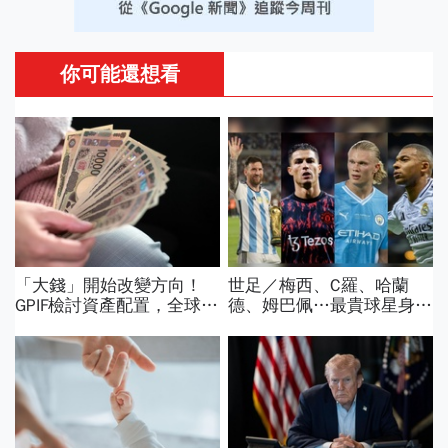
你可能還想看
「大錢」開始改變方向！
世足／梅西、C羅、哈蘭
GPIF檢討資產配置，全球資
德、姆巴佩…最貴球星身價
金流向恐迎重大變局
73億！選手排行出爐，法
國560億是墊底球隊77倍