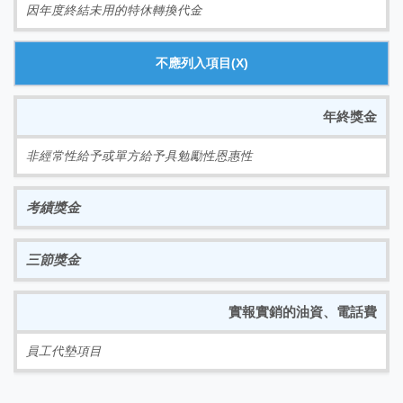
因年度終結未用的特休轉換代金
不應列入項目(X)
年終獎金
非經常性給予或單方給予具勉勵性恩惠性
考績獎金
三節獎金
實報實銷的油資、電話費
員工代墊項目