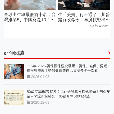
全球出生率最低前十名，台
生「美寶」行不通了！川普
灣排第5、中國竟是10！亞
簽行政命令，再度挑戰出生
洲4國入榜「無聲危機」，
公民權、打擊生育旅遊：不
Ads by
經濟壓力成天然避孕藥？
允許花錢買進美國的資格
延伸閱讀
115年(2026)勞保投保薪資級距：勞保、健保、勞退
提撥對照表！勞保健保費自己負擔多少一次看
2026-04-08
50歲存0050來得及？退休金試算方程式曝光！勞保年
金＋勞退新制搭配：65歲月領5萬很好過
2025-12-09