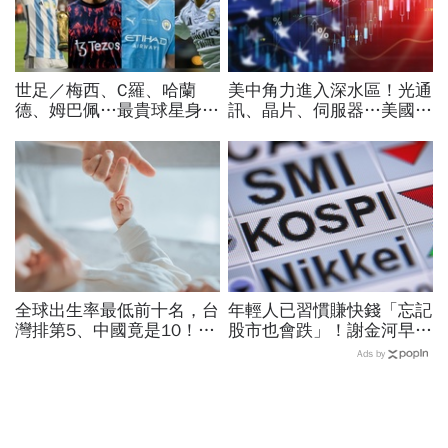
世足／梅西、C羅、哈蘭
美中角力進入深水區！光通
德、姆巴佩…最貴球星身價
訊、晶片、伺服器…美國制
73億！選手排行出爐，法
裁加碼，謝金河示警台灣
國560億是墊底球隊77倍
「這類人」處境危險又困難
全球出生率最低前十名，台
年輕人已習慣賺快錢「忘記
灣排第5、中國竟是10！亞
股市也會跌」！謝金河早一
洲4國入榜「無聲危機」，
步示警南韓個股槓桿ETF會
Ads by
經濟壓力成天然避孕藥？
出事：根本把投資人丟火坑