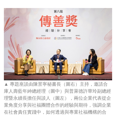
▲ 專題座談由陳景寧秘書長（圖右）主持，邀請合
庫人壽藍年紳總經理（圖中）與普萊德許華玲副總經
理暨永續長擔任與談人（圖左），兩位企業代表從企
業角度分享與社福團體合作的經驗與期待，強調企業
在社會責任實踐中，如何透過與專業社福機構的合