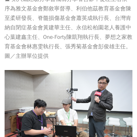
序為雅文基金會鄭敘寧督導、利伯他茲教育基金會陳
至柔研發長、脊髓損傷基金會蕭英成執行長、台灣肯
納自閉症基金會黃建華主任、永信松柏園老人養護中
心葉建鑫主任、One-Forty陳凱翔執行長、夢想之家教
育基金會林惠雯執行長、張秀菊基金會彭俊雄主任。
圖／主辦單位提供