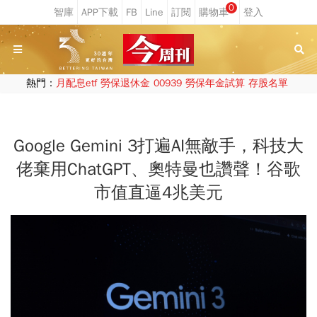
0
熱門：
月配息etf
勞保退休金
00939
勞保年金試算
存股名單
Google Gemini 3打遍AI無敵手，科技大
佬棄用ChatGPT、奧特曼也讚聲！谷歌
市值直逼4兆美元