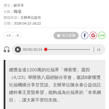
蘇芳禾
職場
主辦單位提供
2026-04-23 18:22
+A
-A
加入收藏
00:00
/10:14
x1
總獎金達1200萬的社福界「傳善獎」週四
（4/23）舉辦第八屆經驗分享會，邀請8家獲獎
社福機構分享甘苦談。主辦單位陳永泰公益信託
總幹事王景賢希望，能夠成為社福界的「本草綱
目」，讓大家不害怕失敗。