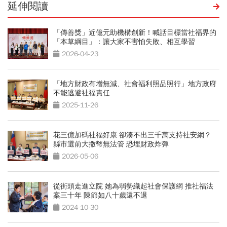
延伸閱讀
「傳善獎」近億元助機構創新！喊話目標當社福界的
「本草綱目」：讓大家不害怕失敗、相互學習
2026-04-23
「地方財政有增無減、社會福利照品照行」地方政府
不能逃避社福責任
2025-11-26
花三億加碼社福好康 卻湊不出三千萬支持社安網？
縣市選前大撒幣無法管 恐埋財政炸彈
2026-05-06
從街頭走進立院 她為弱勢織起社會保護網 推社福法
案三十年 陳節如八十歲還不退
2024-10-30