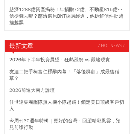
慈濟1288億資產揭秘！年捐贈72億、不動產815億…
信徒錢去哪？慈濟還原BNT採購經過，他拆解信件批越
描越黑
最新文章
/ HOT NEWS /
2026年下半年投資展望：狂熱漲勢 vs 嚴峻現實
友達二把手柯富仁裸辭內幕！「落後群創」成最後稻
草？
2026前進大南方論壇
佳世達集團艦隊無人機小隊起飛！鎖定美日頂級客戶切
入
今周刊30週年特輯｜更好的台灣：回望精彩風雲，預
見前瞻行動