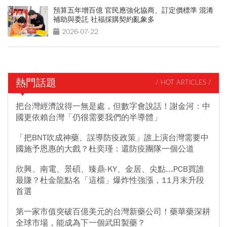
預算五年增百億 官民應強化協商、訂定價標準 混淆
補助與委託 社福採購契約亂象多
2026-07-22
熱門話題
/ HOT ARTICLES /
把台灣經濟說得一無是處，但數字會說話！謝金河：中
國更依賴台灣「仍很需要我們的半導體」
「把BNT吹成神藥、誤導防疫政策」誰上演台灣需要中
國施予恩惠的大戲？杜奕瑾：還防疫團隊一個公道
欣興、南電、景碩、臻鼎-KY、金居、尖點...PCB買誰
最賺？杜金龍點名「這檔」爆炸性強漲，11月末升段
首選
第一家市值突破百億美元的台灣新藥公司！藥華藥深耕
全球市場，能成為下一個武田製藥？