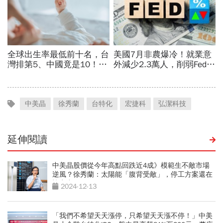
中美晶
徐秀蘭
台特化
宏捷科
弘潔科技
延伸閱讀
中美晶股價從今年高點回跌近4成》模範生不敵市場
逆風？徐秀蘭：太陽能「腹背受敵」，停工方案還在
協商中
2024-12-13
「我們不希望天天漲停，只希望天天漲不停！」中美