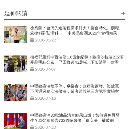
延伸閱讀
徐秀蘭：台灣先進製程需求好大！從台特化、朋程、
宏捷科到弘潔科 …「中美晶集團2026年會很精采」
2026-01-22
衛福部重罰中聯油脂1.6億創紀錄！致癌沙拉油232項
產品明細公布、已回收逾43萬噸...下架清單一次看
2026-07-07
中聯致癌油燒不停，卓榮泰：政府沒蓋牌、沒放寬！
下周通過食安法修法，業者須設第三方認證實驗室
2026-07-18
中聯致癌油30批油品清查結果出爐！如何避免再發
生？卓榮泰預告723政院會修「食安法」補破網
2026-07-20