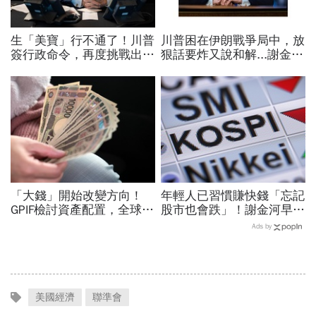
生「美寶」行不通了！川普
川普困在伊朗戰爭局中，放
簽行政命令，再度挑戰出生
狠話要炸又說和解...謝金河
公民權、打擊生育旅遊：不
揭伊朗權力結構：制度決定
允許花錢買進美國的資格
一個國家的未來
「大錢」開始改變方向！
年輕人已習慣賺快錢「忘記
GPIF檢討資產配置，全球資
股市也會跌」！謝金河早一
金流向恐迎重大變局
步示警南韓個股槓桿ETF會
Ads by
出事：根本把投資人丟火坑
美國經濟
聯準會