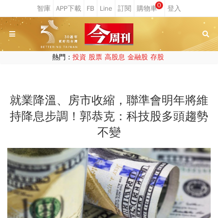
0
熱門：
投資
股票
高股息
金融股
存股
就業降溫、房市收縮，聯準會明年將維
持降息步調！郭恭克：科技股多頭趨勢
不變