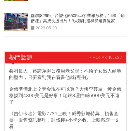
群聯(8299)、台塑化(6505)...Q1季報放榜，11檔「翻
倍賺」高成長股出列！3大獲利指標篩選真贏家
2026-05-20
熱門話題
/ HOT ARTICLES /
眷村長大，蔡詩萍聊公務員老父親：不給子女出人頭地
的壓力，只要看到我在看書他就很開心
金價準備北上？黃金現在可以買？大佛李其展：黃金價
格摸到4300美元是好事！瑞銀3理由喊5000美元不遠
了
《吉伊卡哇》電影7/31上映！威秀影城特典、預售套
票…販售資訊整理，討伐棒+小卡必收、上映戲院一文
看