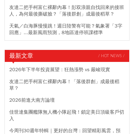
友達二把手柯富仁裸辭內幕！彭双浪親自找回來的接班
人，為何最後撕破臉？「落後群創」成最後稻草？
天氣／白海豚慢慢跳！週日陸警有可能？氣象署「3字
回應」...最新風雨預測，8地區達停班課標準
最新文章
/ HOT NEWS /
2026年下半年投資展望：狂熱漲勢 vs 嚴峻現實
友達二把手柯富仁裸辭內幕！「落後群創」成最後稻
草？
2026前進大南方論壇
佳世達集團艦隊無人機小隊起飛！鎖定美日頂級客戶切
入
今周刊30週年特輯｜更好的台灣：回望精彩風雲，預