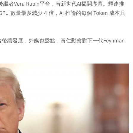
的後繼者Vera Rubin平台，替新世代AI揭開序幕。輝達推
 GPU 數量最多減少 4 倍，AI 推論的每個 Token 成本只
n平台後續發展，外媒也盤點，黃仁勳會對下一代Feynman