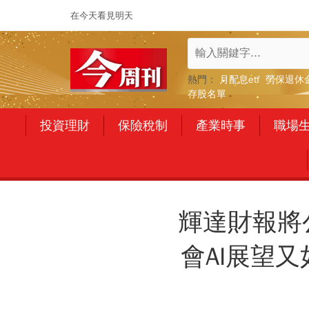
在今天看見明天
熱門：
月配息etf
勞保退休
存股名單
投資理財
保險稅制
產業時事
職場
輝達財報將
會AI展望