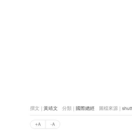
黃靖文
國際總經
shut
+A
-A