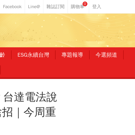
0
齡
ESG永續台灣
專題報導
今選頻道
？台達電法說
啥招｜今周重