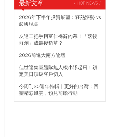
最新文章
/ HOT NEWS /
2026年下半年投資展望：狂熱漲勢 vs
嚴峻現實
友達二把手柯富仁裸辭內幕！「落後
群創」成最後稻草？
2026前進大南方論壇
佳世達集團艦隊無人機小隊起飛！鎖
定美日頂級客戶切入
今周刊30週年特輯｜更好的台灣：回
望精彩風雲，預見前瞻行動