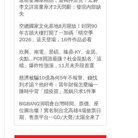
送前妻滿屋精品，遭羈押禁見！宏碁
李文詳當董座才2天閃辭：發現內部缺
失
空總國家文化基地8月開放！封閉90
年古蹟大樓打開了…加碼「晴空季
2026」這天登場，16件作品必看
欣興、南電、景碩、臻鼎-KY、金居、
尖點...PCB買誰最賺？杜金龍點名「這
檔」爆炸性強漲，11月末升段首選
慈濟被騙10億為何5年不報警、錢找
到才認？他好奇：當年財報怎麼編…
陳時中背「擋疫苗」黑鍋只求1件事
BIGBANG演唱會台灣時間、票價、座
位圖出爐！實名制台北高雄4場搶票日
期、售票平台…GD/大聲/太陽全來了