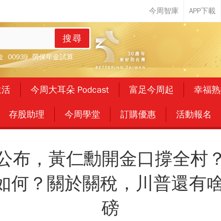
搜尋
金
00939
勞保年金試算
生活
今周大耳朵 Podcast
富足今周起
幸福熟
存股助理
今周學堂
訂購優惠
活動報名
公布，黃仁勳開金口撐全村
又如何？關於關稅，川普還有
磅