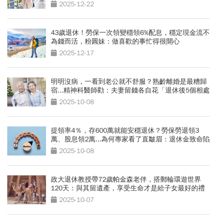
2025-12-22
43歲退休！勞保一次領變穩領6%配息，穩定現金流不
為錢而活，粉圓妹：做喜歡的事忙得很開心
2025-12-17
明明沒病，一看到老公就不舒服？熟齡離婚是最糟歸
宿...精神科醫師勸：夫妻留錢各自花「退休後5個相處
之道」
2025-10-08
提領率4％，存600萬就能安穩退休？勞保勞退領3
萬、股息領2萬...為何專家看了直皺眉：退休金致命陷
阱
2025-10-08
政大退休教授帶72歲帕金森老伴，搭郵輪環遊世界
120天：與其留遺產，享受生命才是給子女最好的禮
物
2025-10-07