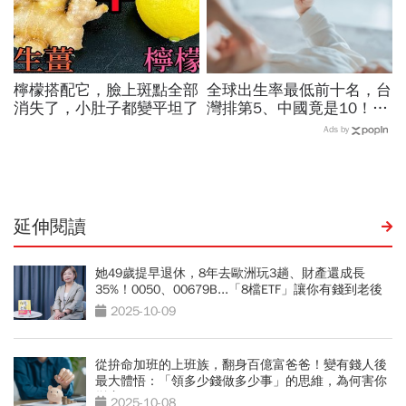
檸檬搭配它，臉上斑點全部
全球出生率最低前十名，台
消失了，小肚子都變平坦了
灣排第5、中國竟是10！亞
洲4國入榜「無聲危機」，
Ads by
經濟壓力成天然避孕藥？
延伸閱讀
她49歲提早退休，8年去歐洲玩3趟、財產還成長
35%！0050、00679B...「8檔ETF」讓你有錢到老後
2025-10-09
從拚命加班的上班族，翻身百億富爸爸！變有錢人後
最大體悟：「領多少錢做多少事」的思維，為何害你
變窮？
2025-10-08