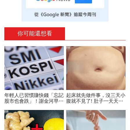
你可能還想看
PR
年輕人已習慣賺快錢「忘記
起床就先做件事，沒三天小
股市也會跌」！謝金河早一
腹就不見了! 肚子一天天變
步示警南韓個股槓桿ETF會
小！
出事：根本把投資人丟火坑
PR