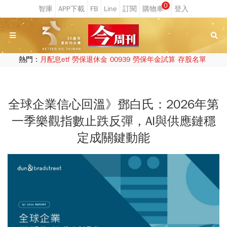
0
熱門：
月配息etf
勞保退休金
00939
勞保年金試算
存股名單
全球企業信心回溫》鄧白氏：2026年第
一季樂觀指數止跌反彈，AI與供應鏈穩
定成關鍵動能