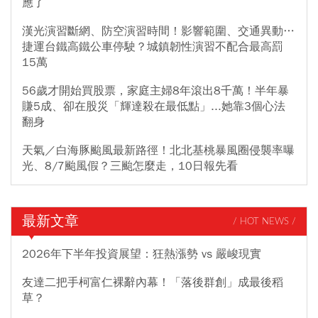
應了
漢光演習斷網、防空演習時間！影響範圍、交通異動…
捷運台鐵高鐵公車停駛？城鎮韌性演習不配合最高罰
15萬
56歲才開始買股票，家庭主婦8年滾出8千萬！半年暴
賺5成、卻在股災「輝達殺在最低點」...她靠3個心法
翻身
天氣／白海豚颱風最新路徑！北北基桃暴風圈侵襲率曝
光、8/7颱風假？三颱怎麼走，10日報先看
最新文章
/ HOT NEWS /
2026年下半年投資展望：狂熱漲勢 vs 嚴峻現實
友達二把手柯富仁裸辭內幕！「落後群創」成最後稻
草？