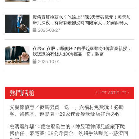
厭倦賣肝換薪水？他線上開課3天賣破億元！每天加
班到深夜，有房有錢卻沒時間陪家人，如何翻轉人
生？
2025-08-27
存房vs.存股，哪個好？白手起家翻身1億富豪親授：
我認識的有錢人100%都靠「它」致富
2025-10-01
熱門話題
/ HOT ARTICLES /
父親節優惠／麥當勞買一送一、六福村免費玩！必勝
客、肯德基、遊樂園…29家速食餐飲飯店好康必收
慈濟遭詐騙10億怎麼發生的？陳昱瑄律師見證嚴下跪
博信任！豪宅藏158公斤黃金，洗錢手法曝光…慈濟回