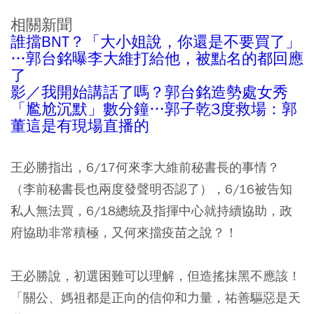
相關新聞
誰擋BNT？「大小姐說，你還是不要買了」
…郭台銘曝李大維打給他，被點名的都回應
了
影／我開始講話了嗎？郭台銘造勢處女秀
「尷尬沉默」數分鐘…郭子乾3度救場：郭
董這是有現場直播的
王必勝指出，6/17何來李大維前秘書長的事情？
（李前秘書長也兩度發聲明否認了），6/16被告知
私人無法買，6/18總統及指揮中心就持續協助，政
府協助非常積極，又何來擋疫苗之說？！
王必勝說，初選困難可以理解，但造搖抹黑不應該！
「關公、媽祖都是正向的信仰和力量，祐善驅惡是天