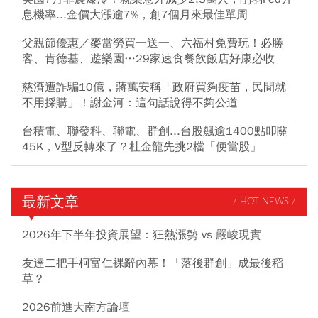
息機率...金價大漲逾7%，創7個月來最佳單周
父親節優惠／麥當勞買一送一、六福村免費玩！必勝
客、肯德基、遊樂園…29家速食餐飲飯店好康必收
慈濟遭詐騙10億，蔣萬安稱「政府買夠疫苗，民間就
不用採購」！謝金河：這句話說得不夠公道
台積電、聯發科、聯電、群創...台股飆逾1400點叩關
45K，V型反轉來了？杜金龍先挑2檔「便當股」
最新文章
/ HOT NEWS /
2026年下半年投資展望：狂熱漲勢 vs 嚴峻現實
友達二把手柯富仁裸辭內幕！「落後群創」成最後稻
草？
2026前進大南方論壇