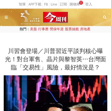
0
熱門：
美股
行事曆
勞保年資
股票抽籤
房地產
川習會登場／川普習近平談判核心曝
光！對台軍售、晶片與黎智英…台灣面
臨「交易性」風險，最好情況是？