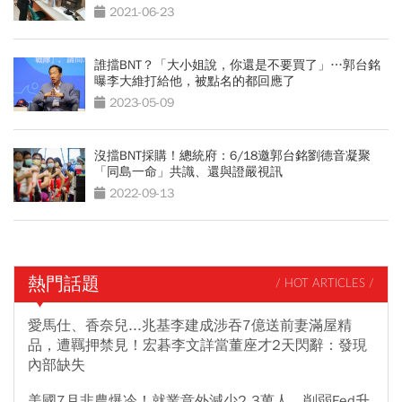
2021-06-23
誰擋BNT？「大小姐說，你還是不要買了」…郭台銘
曝李大維打給他，被點名的都回應了
2023-05-09
沒擋BNT採購！總統府：6/18邀郭台銘劉德音凝聚
「同島一命」共識、還與證嚴視訊
2022-09-13
熱門話題
/ HOT ARTICLES /
愛馬仕、香奈兒...兆基李建成涉吞7億送前妻滿屋精
品，遭羈押禁見！宏碁李文詳當董座才2天閃辭：發現
內部缺失
美國7月非農爆冷！就業意外減少2.3萬人，削弱Fed升