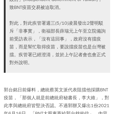
致BNT疫苗交易被迫取消。
對此，對此疾管署週三(5/10)凌晨發出2聲明駁
斥「非事實」，衛福部長薛瑞元上午至立院備詢
前受訪表示，「沒有這回事」，政府沒有擋疫
苗，而是幫忙取得疫苗，要說擋疫苗也是台灣被
擋。疾管署已經澄清，並於上午記者會也會正式
對外說明。
郭台銘日前爆料，總統蔡英文派代表阻擋他採購BNT
疫苗，「那個人就是前總統府秘書長，李大維」，對
此李與總統府皆堅決否認。不過郭辦又爆出1份2021
年6月16日、「BNT大股東寄給郭台銘的信」，內容