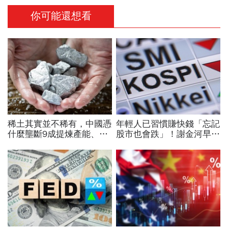
你可能還想看
稀土其實並不稀有，中國憑
年輕人已習慣賺快錢「忘記
什麼壟斷9成提煉產能、掐
股市也會跌」！謝金河早一
住川普脖子？洪財隆解析：
步示警南韓個股槓桿ETF會
美中角力下，台灣最該擔心
出事：根本把投資人丟火坑
的事