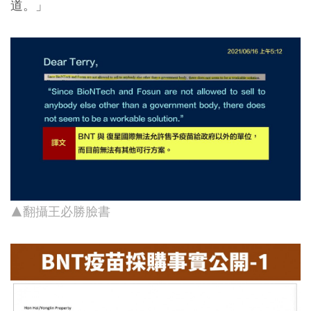
道。」
▲翻攝王必勝臉書