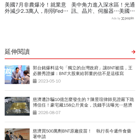
美國7月非農爆冷！就業意
美中角力進入深水區！光通
外減少2.3萬人，削弱Fed升
訊、晶片、伺服器…美國制
息機率...金價大漲逾7%，
裁加碼，謝金河示警台灣
Ads by
創7個月來最佳單周
「這類人」處境危險又困難
延伸閱讀
郭台銘爆料這句「獨立的台灣政府」讓BNT被擋，王
必勝秀證據：BNT大股東給郭董的信不是這樣寫
2023-05-10
慈濟遭詐騙10億怎麼發生的？陳昱瑄律師見證嚴下跪
博信任！豪宅藏158公斤黃金，洗錢手法曝光…慈濟
回應了
2026-08-07
慈濟買500萬劑BNT原廠疫苗！ 執行長今遞件食藥
署申請